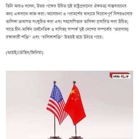
তিনি আরও বলেন, উভয় পক্ষের উচিত দুই রাষ্ট্রপ্রধানের ঐকমত্য বাস্তবায়নের
জন্য একসাথে কাজ করা। আলোচনা ও পরামর্শের মাধ্যমে বিরোধপূর্ণ বিষয়গুলোর
তালিকা ক্রমাগত সংকুচিত করা এবং সহযোগিতার তালিকা প্রসারিত করা উচিত;
যাতে চীন-মার্কিন অর্থনৈতিক ও বাণিজ্য সম্পর্ক দুই দেশের সম্পর্কের "ভারসাম্য
রক্ষাকারী শক্তি" এবং "চালিকাশক্তি" উভয়ই হয়ে উঠতে পারে।
(শুয়েই/তৌহিদ/জিনিয়া)