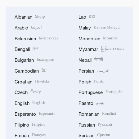
Shqip
ລາວ
Albanian
Lao
العربية
Bahasa Melayu
Arabic
Malay
Беларуская
Монгол
Belarusian
Mongolian
বাংলা
မြန်မာဘာသာ
Bengali
Myanmar
Български
नेपाली
Bulgarian
Nepali
ខ្មែរ
فارسی
Cambodian
Persian
Hrvatski
Polski
Croatian
Polish
Český
Português
Czech
Portuguese
English
پښتو
English
Pashto
Esperanto
Română
Esperanto
Romanian
Filipino
Русский
Filipino
Russian
Français
Српски
French
Serbian