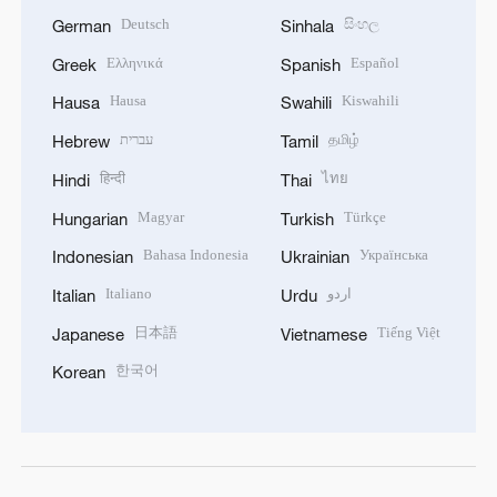
Deutsch
සිංහල
German
Sinhala
Ελληνικά
Español
Greek
Spanish
Hausa
Kiswahili
Hausa
Swahili
עברית
தமிழ்
Hebrew
Tamil
हिन्दी
ไทย
Hindi
Thai
Magyar
Türkçe
Hungarian
Turkish
Bahasa Indonesia
Українська
Indonesian
Ukrainian
Italiano
اردو
Italian
Urdu
日本語
Tiếng Việt
Japanese
Vietnamese
한국어
Korean