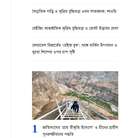
বৈদ্যুতিক গাড়ি ও কৃত্রিম বুদ্ধিমত্তা এখন লাভজনক: শাওমি
বেইজিং আন্তর্জাতিক কৃত্রিম বুদ্ধিমত্তা ও রোবট উদ্ভাবন মেলা
ফেডারেল রিজার্ভের ‘বেইজ বুক’: শুল্কে মার্কিন উত্পাদন ও
খুচরা শিল্পের ওপর চাপ সৃষ্টি
1
জাতিসংঘের ‘গ্রাম স্বীকৃতি উদ্যোগ’ ও চীনের গ্রামীণ
পুনরুজ্জীবনের পদ্ধতি