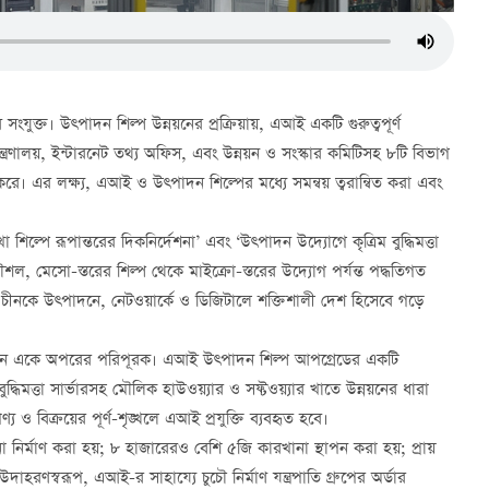
 সংযুক্ত। উত্পাদন শিল্প উন্নয়নের প্রক্রিয়ায়, এআই একটি গুরুত্বপূর্ণ
মন্ত্রণালয়, ইন্টারনেট তথ্য অফিস, এবং উন্নয়ন ও সংস্কার কমিটিসহ ৮টি বিভাগ
রে। এর লক্ষ্য, এআই ও উত্পাদন শিল্পের মধ্যে সমন্বয় ত্বরান্বিত করা এবং
িল্পে রূপান্তরের দিকনির্দেশনা’ এবং ‘উত্পাদন উদ্যোগে কৃত্রিম বুদ্ধিমত্তা
ৌশল, মেসো-স্তরের শিল্প থেকে মাইক্রো-স্তরের উদ্যোগ পর্যন্ত পদ্ধতিগত
য়। চীনকে উত্পাদনে, নেটওয়ার্কে ও ডিজিটালে শক্তিশালী দেশ হিসেবে গড়ে
 উন্নয়ন একে অপরের পরিপূরক। এআই উত্পাদন শিল্প আপগ্রেডের একটি
বুদ্ধিমত্তা সার্ভারসহ মৌলিক হাউওয়্যার ও সফ্টওয়্যার খাতে উন্নয়নের ধারা
ও বিক্রয়ের পূর্ণ-শৃঙ্খলে এআই প্রযুক্তি ব্যবহৃত হবে।
রখানা নির্মাণ করা হয়; ৮ হাজারেরও বেশি ৫জি কারখানা স্থাপন করা হয়; প্রায়
াহরণস্বরূপ, এআই-র সাহায্যে চুচৌ নির্মাণ যন্ত্রপাতি গ্রুপের অর্ডার