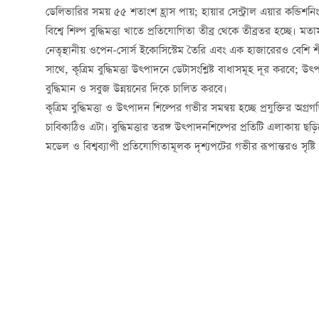
ডেলিভারির সময় ৫৫ শতাংশ হ্রাস পায়; হায়ার সেন্ট্রাল এয়ার কন্ডি
বিশ্বে শিল্প বুদ্ধিমত্তা খাতে প্রতিযোগিতা তীব্র থেকে তীব্রতর হচ্ছে। ম
নেতৃস্থানীয় ওপেন-সোর্স ইকোসিস্টেম তৈরি এবং এক হাজারেরও বেশি শী
সাথে, কৃত্রিম বুদ্ধিমত্তা উত্পাদনে ডেটাসংশ্লিষ্ট বাধাসমূহ দূর করবে;
বুদ্ধিমান ও সবুজ উন্নয়নের দিকে চালিত করবে।
কৃত্রিম বুদ্ধিমত্তা ও উত্পাদন শিল্পের গভীর সমন্বয় হচ্ছে প্রযুক্তির অ
চাবিকাঠিও এটা। বুদ্ধিমত্তার তরঙ্গ উত্পাদনশিল্পের প্রতিটি এলাকায় ছড়
মডেল ও বিশ্বব্যাপী প্রতিযোগিতামূলক দৃশ্যপটের গভীর রূপান্তরও সৃ