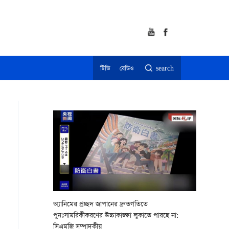
টিভি
রেডিও
search
অ্যানিমের প্রচ্ছদ জাপানের দ্রুতগতিতে
পুনঃসামরিকীকরণের উচ্চাকাঙ্ক্ষা লুকাতে পারছে না:
সিএমজি সম্পাদকীয়