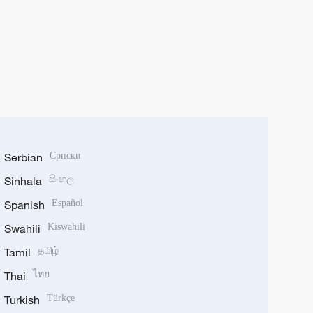
Serbian
Српски
Sinhala
සිංහල
Spanish
Español
Swahili
Kiswahili
Tamil
தமிழ்
Thai
ไทย
Turkish
Türkçe