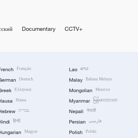
сский
Documentary
CCTV+
French
Français
Lao
ລາວ
German
Deutsch
Malay
Bahasa Melayu
Greek
Ελληνικά
Mongolian
Монгол
Hausa
Hausa
Myanmar
မြန်မာဘာသာ
Hebrew
עברית
Nepali
नेपाली
Hindi
हिन्दी
Persian
فارسی
Hungarian
Magyar
Polish
Polski