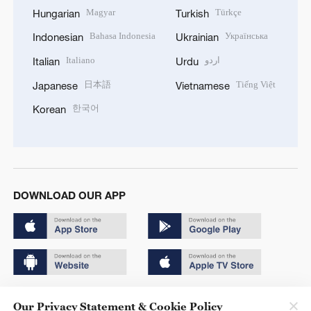
Magyar
Türkçe
Hungarian
Turkish
Bahasa Indonesia
Українська
Indonesian
Ukrainian
Italiano
اردو
Italian
Urdu
日本語
Tiếng Việt
Japanese
Vietnamese
한국어
Korean
DOWNLOAD OUR APP
Copyright © 2024 CGTN.
Our Privacy Statement & Cookie Policy