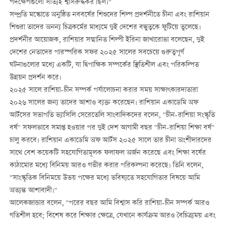
পদক্ষেপগুলো সত্যিই শ্বাসরুদ্ধকর ছিল।"
সম্প্রতি মস্কোতে অনুষ্ঠিত নববর্ষের শিশুদের শিল্প প্রদর্শনীতে চীনা এবং রাশিয়ান
শিশুরা তাদের অনন্য চিত্রকর্মের মাধ্যমে দুই দেশের বন্ধুত্বকে ফুটিয়ে তুলেছে।
প্রদর্শনীর আয়োজক, রাশিয়ার সম্মানিত শিল্পী ইরিনা জাখারোভা বলেছেন, দুই
দেশের নেতাদের পারস্পরিক সফর ২০২৫ সালের সবচেয়ে গুরুত্বপূর্ণ
ঘটনাগুলোর মধ্যে একটি, যা দ্বিপাক্ষিক সম্পর্কের স্থিতিশীল এবং পরিকল্পিত
উন্নয়ন প্রদর্শন করে।
২০২৫ সালে রাশিয়া-চীন সম্পর্ক পর্যালোচনা করার সময় সাক্ষাৎকারদাতারা
২০২৬ সালের জন্য তাদের আশাও ব্যক্ত করেছেন। রাশিয়ান একাডেমি অফ
আর্টসের সভাপতি ভ্যাসিলি সেরেতেলি সাংবাদিকদের বলেন, "চীন-রাশিয়া সংস্কৃতি
বর্ষ" সফলভাবে সমাপ্ত হওয়ার পর দুই দেশ আগামী বছর "চীন-রাশিয়া শিক্ষা বর্ষ"
চালু করবে। রাশিয়ান একাডেমি অফ আর্টস ২০২৫ সালে তার চীনা অংশীদারদের
সাথে বেশ কয়েকটি সহযোগিতামূলক ফলাফল অর্জন করেছে এবং শিক্ষা বর্ষের
কাঠামোর মধ্যে বিনিময় আরও গভীর করার পরিকল্পনা করেছে। তিনি বলেন,
"সাংস্কৃতিক বিনিময়ে উভয় পক্ষের মধ্যে ভবিষ্যতে সহযোগিতার বিষয়ে আমি
অত্যন্ত আশাবাদী।"
আলেকজান্ডার বলেন, "পরের বছর আমি বিশ্বাস করি রাশিয়া-চীন সম্পর্ক আরও
গতিশীল হবে; বিশেষ করে শিক্ষার ক্ষেত্রে, যেখানে কার্যক্রম আরও বৈচিত্র্যময় এবং