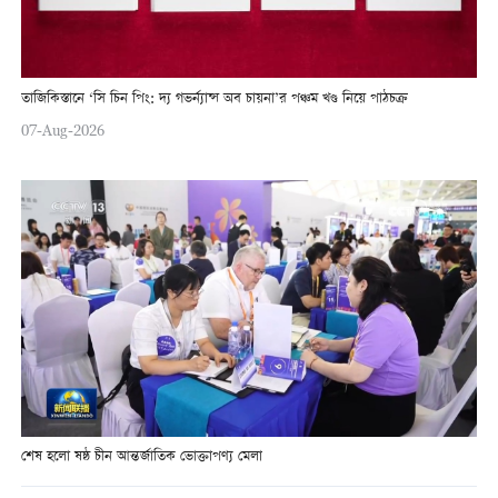
তাজিকিস্তানে ‘সি চিন পিং: দ্য গভর্ন্যান্স অব চায়না’র পঞ্চম খণ্ড নিয়ে পাঠচক্র
07-Aug-2026
শেষ হলো ষষ্ঠ চীন আন্তর্জাতিক ভোক্তাপণ্য মেলা