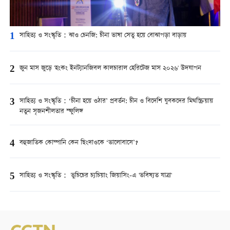
1
সাহিত্য ও সংস্কৃতি：ঝাও চেনজি: চীনা ভাষা সেতু হয়ে বোঝাপড়া বাড়ায়
2
জুন মাস জুড়ে 'হংকং ইনট্যানজিবল কালচারাল হেরিটেজ মাস ২০২৬' উদযাপন
3
সাহিত্য ও সংস্কৃতি：‘চীনা হয়ে ওঠার’ প্রবর্তন: চীন ও বিদেশি যুবকদের মিথস্ক্রিয়ায়
নতুন সৃজনশীলতার স্ফুলিঙ্গ
4
বহুজাতিক কোম্পানি কেন ছিংদাওকে ‘ভালোবাসে’?
5
সাহিত্য ও সংস্কৃতি： ভুচিচের চ্যচিয়াং জিয়াসিং-এ 'ভবিষ্যত যাত্রা'