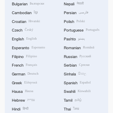
Български
नेपाली
Bulgarian
Nepali
ខ្មែរ
فارسی
Cambodian
Persian
Hrvatski
Polski
Croatian
Polish
Český
Português
Czech
Portuguese
English
پښتو
English
Pashto
Esperanto
Română
Esperanto
Romanian
Filipino
Русский
Filipino
Russian
Français
Српски
French
Serbian
Deutsch
සිංහල
German
Sinhala
Ελληνικά
Español
Greek
Spanish
Hausa
Kiswahili
Hausa
Swahili
עברית
தமிழ்
Hebrew
Tamil
हिन्दी
ไทย
Hindi
Thai