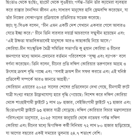
ছিংতাও থেকে ছংছিং, হাংচৌ থেকে লুওইয়াং পর্যন্ত—তিনি তাঁর ক্যামেরা ব্যবহার
করে রাস্তার দৈনন্দিন জীবন এবং সাধারণ মানুষের হাসি ফ্রেমবন্দি করেছেন, যা
তাঁর নিজের বোঝাপড়ার প্রক্রিয়াকে প্রতিনিয়ত সতেজ করেছে।
জ্যাং সু-সিওক বলেন, "চীন এমন একটি দেশ যেখানে একবার গেলে আবারও
যেতে ইচ্ছা করে।" চীনে তিনি বারবার দয়ার্দ্র আচরণের সম্মুখীন হয়েছেন এবং
"এই উষ্ণতা স্বাভাবিকভাবেই মানুষকে আরও কাছাকাছি নিয়ে আসে।"
কোরিয়া-চীন সাংস্কৃতিক মৈত্রী সমিতির সভাপতি কু হুয়ান কোরিয়া ও চীনের
জনগণের মধ্যে আদান-প্রদানের বর্তমান পরিবেশকে "সূক্ষ্ম এবং ব্যাপক" বলে
বর্ণনা করেছেন। তিনি বলেন, চীনের প্রতি দক্ষিণ কোরিয়ার তরুণদের আগ্রহ ও
উৎসাহ ক্রমশ বৃদ্ধি পাচ্ছে এবং "সবাই ক্রমশ চীন সফর করতে এবং এই ঘনিষ্ঠ
প্রতিবেশী সম্পর্কে আরও জানতে আগ্রহী।"
কোরিয়ান এয়ারের ২০২৫ সালের শেষের প্রতিবেদনে দেখা গেছে, চীনগামী রুটে
যাত্রী সংখ্যা বছরে উল্লেখযোগ্য হারে বৃদ্ধি পেয়েছে। বিশেষ করে দক্ষিণ কোরিয়া
থেকে শাংহাইগামী ফ্লাইটে ১ লাখ ২৮ হাজার, বেইজিংগামী ফ্লাইটে ৭১ হাজার এবং
ছিংতাওগামী ফ্লাইটে ৬৩ হাজার যাত্রী বেড়েছে। দক্ষিণ কোরিয়ার বিচার মন্ত্রণালয়ের
পরিসংখ্যান অনুসারে, ২০২৫ সালের জানুয়ারি থেকে নভেম্বর পর্যন্ত দক্ষিণ
কোরিয়া এবং চীনের মধ্যে দ্বিপাক্ষিক কর্মী বিনিময় ৭২ লাখ ৮০ হাজার ছাড়িয়েছে,
যা আগের বছরের একই সময়ের তুলনায় ২৪.৭ শতাংশ বেশি।