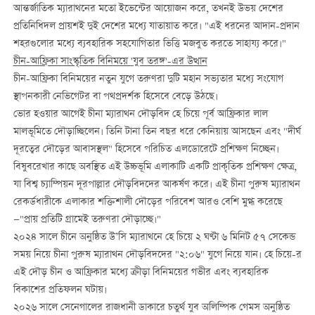
আন্তর্জাতিক ম্যারাথনের মতো ইভেন্টের আয়োজন করে, তখনই উভয় দেশের
প্রতিনিধিদল প্রায়শই দুই দেশের মধ্যে যাতায়াত করে। "এই ধরনের আদান-প্রদান
শহরগুলোর মধ্যে ব্যবহারিক সহযোগিতার ভিত্তি মজবুত করতে সাহায্য করে।"
চীন-আফ্রিকা সাংস্কৃতিক বিনিময়ে
'
যুব তরঙ্গ
'-
এর উত্থান
চীন-আফ্রিকা বিনিময়ের নতুন যুগে তরুণরা দুটি মহান সভ্যতার মধ্যে সংযোগ
স্থাপনকারী নেভিগেটর বা পথপ্রদর্শক হিসেবে বেড়ে উঠছে।
ভোর হওয়ার আগেই চীনা ম্যারাথন দৌড়বিদ হে চিয়ে পূর্ব আফ্রিকার লাল
মালভূমিতে দৌড়াচ্ছিলেন। তিনি টানা তিন বছর ধরে কেনিয়ায় আসছেন এবং "দীর্ঘ
দূরত্বের দৌড়ের আবাসস্থল" হিসেবে পরিচিত এলডোরেটে প্রশিক্ষণ নিচ্ছেন।
বিষুবরেখার কাছে অবস্থিত এই উচ্চভূমি এলাকাটি একটি প্রাকৃতিক প্রশিক্ষণ ক্ষেত্র,
যা বিশ্ব চ্যাম্পিয়ন দূরপাল্লার দৌড়বিদদের আকর্ষণ করে। এই চীনা পুরুষ ম্যারাথন
রেকর্ডধারীকে এলাকার শক্তিশালী দৌড়ের পরিবেশ আরও বেশি মুগ্ধ করেছে
—"প্রায় প্রতিটি গ্রামেই তরুণরা দৌড়াচ্ছে।"
২০২৪ সালে চীনে অনুষ্ঠিত উ’সি ম্যারাথনে হে চিয়ে ২ ঘণ্টা ৬ মিনিট ৫৭ সেকেন্ড
সময় নিয়ে চীনা পুরুষ ম্যারাথন দৌড়বিদদের "২:০৬" যুগে নিয়ে যান। হে চিয়ে-র
এই দৌড় চীন ও আফ্রিকার মধ্যে ক্রীড়া বিনিময়ের গভীর এবং ব্যবহারিক
বিকাশের প্রতিফলন ঘটায়।
২০২৬ সালে সেনেগালের রাজধানী ডাকারে চতুর্থ যুব অলিম্পিক গেমস অনুষ্ঠিত