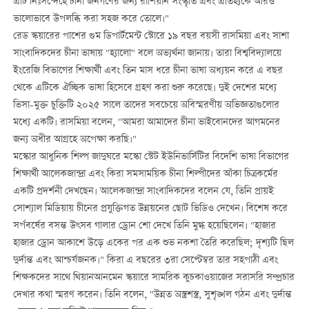
এটি নিঃসন্দেহে চীনা জনগণের জন্য রাশিয়ান সংস্কৃতি এবং ঐতিহ্যকে আরও
ভালোভাবে উপলব্ধি করা সহজ করে তোলে।"
রেড স্কয়ারের পাশের গুম ডিপার্টমেন্ট স্টোরে ১৯ বছর বয়সী রাসমিয়া এবং সাশা
সাংবাদিকদের চীনা ভাষায় "হ্যালো" বলে অভ্যর্থনা জানায়। তারা বিশ্ববিদ্যালয়ে
ইংরেজি বিভাগের শিক্ষার্থী এবং তিন মাস ধরে চীনা ভাষা অধ্যয়ন করে এ বছর
থেকে এটিকে ঐচ্ছিক ভাষা হিসেবে গ্রহণ করা শুরু করেছে। দুই দেশের মধ্যে
ভিসা-মুক্ত চুক্তিটি ২০২৫ সালে তাদের সবচেয়ে অবিস্মরণীয় অভিজ্ঞতাগুলোর
মধ্যে একটি। রাসমিয়া বলেন, "আমরা আমাদের চীনা ভাইবোনদের আগমনের
জন্য অধীর আগ্রহে অপেক্ষা করছি।"
মস্কোর আধুনিক শিল্প জাদুঘরে মস্কো স্টেট ইউনিভার্সিটির বিদেশি ভাষা বিভাগের
শিক্ষার্থী আলেকজান্দ্রা এবং কিরা সমসাময়িক চীনা শিল্পীদের আঁকা চিত্রকর্মের
একটি প্রদর্শনী দেখছেন। আলেকজান্দ্রা সাংবাদিকদের বলেন যে, তিনি প্রায়ই
সোশ্যাল মিডিয়ায় চীনের প্রযুক্তিগত উন্নয়নের ছোট ভিডিও দেখেন। বিশেষ করে
সর্পবর্ষের বসন্ত উৎসব গালার ড্রোন শো দেখে তিনি মুগ্ধ হয়েছিলেন। "হাজার
হাজার ড্রোন আকাশে উড়ে একের পর এক শুভ নকশা তৈরি করেছিল; দৃশ্যটি ছিল
দুর্দান্ত এবং আশ্চর্যজনক।" কিরা এ বছরের ৩রা সেপ্টেম্বর তার সহপাঠী এবং
শিক্ষকদের সাথে থিয়ানআনমেন স্কয়ারে সামরিক কুচকাওয়াজের সরাসরি সম্প্রচার
দেখার কথা স্মরণ করেন। তিনি বলেন, "উন্নত অস্ত্রশস্ত্র, সুশৃঙ্খল গঠন এবং দুর্দান্ত