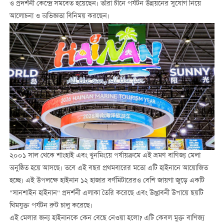
ও প্রদর্শনী কেন্দ্রে সমবেত হয়েছেন। তাঁরা চীনে পর্যটন উন্নয়নের সুযোগ নিয়ে
আলোচনা ও অভিজ্ঞতা বিনিময় করছেন।
২০০১ সাল থেকে শাংহাই এবং খুনমিংয়ে পর্যায়ক্রমে এই ভ্রমণ বাণিজ্য মেলা
অনুষ্ঠিত হয়ে আসছে। তবে এই বছর প্রথমবারের মতো এটি হাইনানে আয়োজিত
হচ্ছে। এই উপলক্ষে হাইনান ১২ হাজার বর্গমিটারেরও বেশি জায়গা জুড়ে একটি
"সানশাইন হাইনান" প্রদর্শনী এলাকা তৈরি করেছে এবং উদ্ভাবনী উপায়ে ছয়টি
থিমযুক্ত পর্যটন রুট চালু করেছে।
এই মেলার জন্য হাইনানকে কেন বেছে নেওয়া হলো? এটি কেবল মুক্ত বাণিজ্য