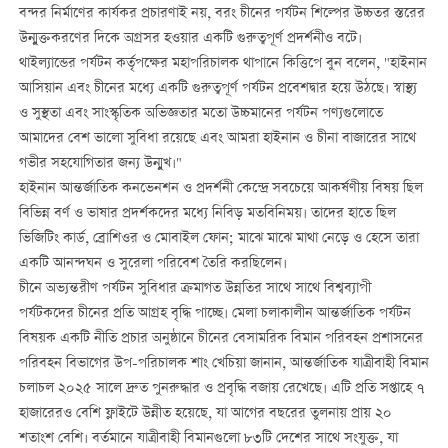
বন্দর নির্মাণের কার্যকর প্রচারণাই নয়, বরং চীনের পর্যটন শিল্পের উচ্চতর স্তরের
উন্মুক্তকরণের দিকে অগ্রসর হওয়ার একটি গুরুত্বপূর্ণ প্রদর্শনীও বটে।
থাইল্যান্ডের পর্যটন কর্তৃপক্ষের মহাপরিচালক থাপানে কিত্তিপে বুন বলেন, "হাইনান
আসিয়ান এবং চীনের মধ্যে একটি গুরুত্বপূর্ণ পর্যটন প্রবেশদ্বার হয়ে উঠছে। স্বাস্থ্য
ও সুস্থতা এবং সাংস্কৃতিক অভিজ্ঞতার মতো উচ্চমানের পর্যটন পণ্যগুলোতে
আমাদের বেশ ভালো সুবিধা রয়েছে এবং আমরা হাইনান ও চীনা বাজারের সাথে
গভীর সহযোগিতার জন্য উন্মুখ।"
হাইনান আন্তর্জাতিক কনভেনশন ও প্রদর্শনী কেন্দ্রে সবচেয়ে আকর্ষণীয় বিষয় ছিল
বিভিন্ন বর্ণ ও ভাষার প্রদর্শকদের মধ্যে নিবিড় মতবিনিময়। তাদের হাতে ছিল
ভিজিটিং কার্ড, ব্রোশিওর ও মোবাইল ফোন; মাঝে মাঝে মাথা নেড়ে ও হেসে তারা
একটি আনন্দঘন ও সুরেলা পরিবেশ তৈরি করছিলেন।
চীনে অভ্যন্তরীণ পর্যটন সুবিধার ক্রমাগত উন্নতির সাথে সাথে বিশ্বব্যাপী
পর্যটকদের চীনের প্রতি আগ্রহ বৃদ্ধি পাচ্ছে। মেলা চলাকালীন আন্তর্জাতিক পর্যটন
বিষয়ক একটি নীতি প্রচার অনুষ্ঠানে চীনের বেসামরিক বিমান পরিবহন প্রশাসনের
পরিবহন বিভাগের উপ-পরিচালক শাং খেচিয়া জানান, আন্তর্জাতিক যাত্রীবাহী বিমান
চলাচল ২০২৫ সালে দ্রুত পুনরুদ্ধার ও প্রবৃদ্ধি বজায় রেখেছে। এটি প্রতি সপ্তাহে ৭
হাজারেরও বেশি ফ্লাইটে উন্নীত হয়েছে, যা আগের বছরের তুলনায় প্রায় ২০
শতাংশ বেশি। বর্তমানে যাত্রীবাহী বিমানগুলো ৮৩টি দেশের সাথে সংযুক্ত, যা