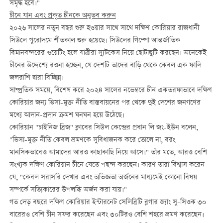
সমৃদ্ধ হবে।"
চীনে যান এবং প্রকৃত চীনকে অনুভব করুন
২০২৬ সালের নতুন বছর শুরু হওয়ার সাথে সাথে দক্ষিণ কোরিয়ার রাজধানী
সিউলে পুরোদমে শীতকাল শুরু হয়েছে। সিউলের গিম্পো আন্তর্জাতিক
বিমানবন্দরের ওয়েটিং হলে যাত্রীরা স্যুটকেস নিয়ে ছোটাছুটি করছেন। অনেকেই
চীনের উদ্দেশ্যে রওনা হচ্ছেন, যে দেশটি তাদের বাড়ি থেকে কেবল এক ফালি
জলরাশি দ্বারা বিচ্ছিন্ন।
সাম্প্রতিক সময়ে, বিশেষ করে ২০২৪ সালের নভেম্বরে চীন একতরফাভাবে দক্ষিণ
কোরিয়ার জন্য ভিসা-মুক্ত নীতি বাস্তবায়নের পর থেকে দুই দেশের জনগণের
মধ্যে আদান-প্রদান ক্রমশ ঘনঘন হয়ে উঠেছে।
কোরিয়ান "চাইনিজ ব্রিজ" ক্লাবের সিউল কেন্দ্রের প্রধান লি জং-ইউন বলেন,
"ভিসা-মুক্ত নীতি কেবল ভ্রমণকে সুবিধাজনক করে তোলে না, বরং
মানসিকভাবেও আমাদের আরও কাছাকাছি নিয়ে আসে।" তাঁর মতে, আরও বেশি
সংখ্যক দক্ষিণ কোরিয়ান চীনে যেতে পছন্দ করছেন। কারণ তারা বিশ্বাস করেন
যে, "কেবল সরাসরি দেখার এবং অভিজ্ঞতা অর্জনের মাধ্যমেই কোনো বিষয়
সম্পর্কে সত্যিকারের উপলব্ধি অর্জন করা যায়।"
গত দেড় বছরে দক্ষিণ কোরিয়ার ইন্টারনেট সেলিব্রিটি ব্লগার জ্যাং সু-সিওক ৩০
বারেরও বেশি চীন সফর করেছেন এবং ৩০টিরও বেশি শহরে ভ্রমণ করেছেন।