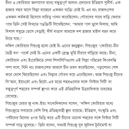
চীনা ও কোরিয়ান জনগণের মধ্যে বন্ধুত্বপূর্ণ আদান-প্রদানের ইতিহাস সুদীর্ঘ। এক
হাজার বছর আগে সিল্লা রাজ্যের একজন ব্যক্তি চোই চি-ওন থাং রাজবংশের
একজন কর্মকর্তা হিসেবে দায়িত্ব পালন করেছিলেন। গৌরবের সাথে বাড়ি ফেরার
পথে তিনি সেই বিখ্যাত পঙক্তিটি লিখেছিলেন: "আমার পাল তুলে দিলাম, আমি
বিশাল সমুদ্রে ভেসে বেড়াই; দীর্ঘ বাতাস আমাকে দশ হাজার মাইল বহন করে
নিয়ে যায়।"
দক্ষিণ কোরিয়ার গিয়ংজু হলো চোই চি-ওনের জন্মস্থান। গিয়ংজুর "কোরিয়া-চীন
মৈত্রী বন" পার্কে চোই চি-ওনের একটি ব্রোঞ্জ মূর্তি নীরবে দাঁড়িয়ে আছে। চীনা,
কোরিয়ান এবং ইংরেজিতে লেখা শিলালিপিগুলো এই সিল্লা পণ্ডিতের কিংবদন্তি
গল্প বলে, যিনি থাং রাজবংশের আমলে চীন ভ্রমণ করেছিলেন, পড়াশোনা শেষ
করে দেশে ফিরেছিলেন এবং সিল্লার গৌরব বয়ে এনেছিলেন। আজ গিয়ংজু চীনের
সি’আন, ইয়াংচৌ এবং ছিচৌ-এর মতো শহরগুলোর সঙ্গে 'সিস্টার সিটি' বা
বন্ধুত্বপূর্ণ শহরের সম্পর্ক স্থাপন করে এই ঐতিহাসিক উত্তরাধিকার অব্যাহত
রেখেছে।
গিয়ংজুর মেয়র জু নাক-ইয়ং সাংবাদিকদের বলেন, "দক্ষিণ কোরিয়ার মধ্যে
গিয়ংজুতে সবচেয়ে বেশি বিশ্ব ঐতিহ্যবাহী স্থান রয়েছে। ইতিহাস, সংস্কৃতি এবং
পর্যটনের মিলের ওপর ভিত্তি করে এটি চীনের অনেক শহরের সঙ্গে সিস্টার সিটি
সম্পর্ক গড়ে তুলেছে।" তিনি বলেন, যখনই গিয়ংজু যুব ফুটবল টুর্নামেন্ট বা