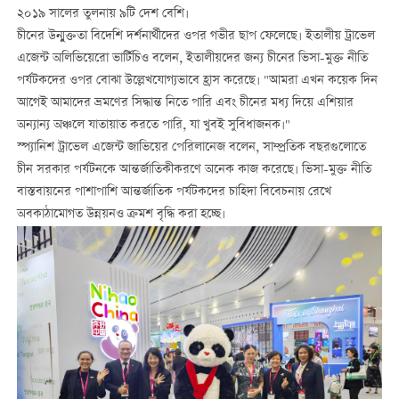
২০১৯ সালের তুলনায় ৯টি দেশ বেশি।
চীনের উন্মুক্ততা বিদেশি দর্শনার্থীদের ওপর গভীর ছাপ ফেলেছে। ইতালীয় ট্রাভেল
এজেন্ট অলিভিয়েরো ভার্টিচিও বলেন, ইতালীয়দের জন্য চীনের ভিসা-মুক্ত নীতি
পর্যটকদের ওপর বোঝা উল্লেখযোগ্যভাবে হ্রাস করেছে। "আমরা এখন কয়েক দিন
আগেই আমাদের ভ্রমণের সিদ্ধান্ত নিতে পারি এবং চীনের মধ্য দিয়ে এশিয়ার
অন্যান্য অঞ্চলে যাতায়াত করতে পারি, যা খুবই সুবিধাজনক।"
স্প্যানিশ ট্রাভেল এজেন্ট জাভিয়ের পেরিলানেজ বলেন, সাম্প্রতিক বছরগুলোতে
চীন সরকার পর্যটনকে আন্তর্জাতিকীকরণে অনেক কাজ করেছে। ভিসা-মুক্ত নীতি
বাস্তবায়নের পাশাপাশি আন্তর্জাতিক পর্যটকদের চাহিদা বিবেচনায় রেখে
অবকাঠামোগত উন্নয়নও ক্রমশ বৃদ্ধি করা হচ্ছে।