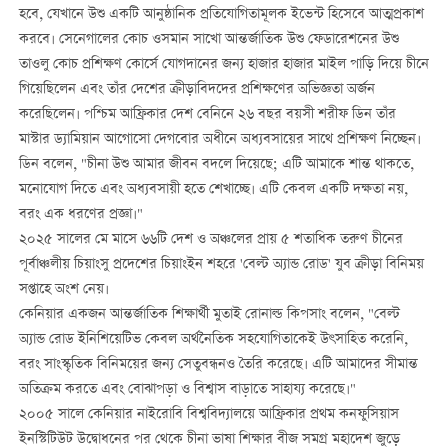
হবে, যেখানে উশু একটি আনুষ্ঠানিক প্রতিযোগিতামূলক ইভেন্ট হিসেবে আত্মপ্রকাশ
করবে। সেনেগালের কোচ ওসমান সাখো আন্তর্জাতিক উশু ফেডারেশনের উশু
তাওলু কোচ প্রশিক্ষণ কোর্সে যোগদানের জন্য হাজার হাজার মাইল পাড়ি দিয়ে চীনে
গিয়েছিলেন এবং তাঁর দেশের ক্রীড়াবিদদের প্রশিক্ষণের অভিজ্ঞতা অর্জন
করেছিলেন। পশ্চিম আফ্রিকার দেশ বেনিনে ২৬ বছর বয়সী শরীফ ডিন তাঁর
মাস্টার ড্যামিয়ান আগোসো দেগবোর অধীনে অধ্যবসায়ের সাথে প্রশিক্ষণ নিচ্ছেন।
ডিন বলেন, "চীনা উশু আমার জীবন বদলে দিয়েছে; এটি আমাকে শান্ত থাকতে,
মনোযোগ দিতে এবং অধ্যবসায়ী হতে শেখাচ্ছে। এটি কেবল একটি দক্ষতা নয়,
বরং এক ধরণের প্রজ্ঞা।"
২০২৫ সালের মে মাসে ৬৬টি দেশ ও অঞ্চলের প্রায় ৫ শতাধিক তরুণ চীনের
পূর্বাঞ্চলীয় চিয়াংসু প্রদেশের চিয়াংইন শহরে 'বেল্ট অ্যান্ড রোড' যুব ক্রীড়া বিনিময়
সপ্তাহে অংশ নেয়।
কেনিয়ার একজন আন্তর্জাতিক শিক্ষার্থী মুতাই রোনাল্ড কিপসাং বলেন, "বেল্ট
অ্যান্ড রোড ইনিশিয়েটিভ কেবল অর্থনৈতিক সহযোগিতাকেই উৎসাহিত করেনি,
বরং সাংস্কৃতিক বিনিময়ের জন্য সেতুবন্ধনও তৈরি করেছে। এটি আমাদের সীমান্ত
অতিক্রম করতে এবং বোঝাপড়া ও বিশ্বাস বাড়াতে সাহায্য করেছে।"
২০০৫ সালে কেনিয়ার নাইরোবি বিশ্ববিদ্যালয়ে আফ্রিকার প্রথম কনফুসিয়াস
ইনস্টিটিউট উদ্বোধনের পর থেকে চীনা ভাষা শিক্ষার বীজ সমগ্র মহাদেশ জুড়ে