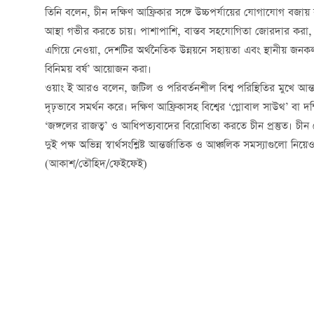
তিনি বলেন, চীন দক্ষিণ আফ্রিকার সঙ্গে উচ্চপর্যায়ের যোগাযোগ বজ
আস্থা গভীর করতে চায়। পাশাপাশি, বাস্তব সহযোগিতা জোরদার করা, আফ্রি
এগিয়ে নেওয়া, দেশটির অর্থনৈতিক উন্নয়নে সহায়তা এবং স্থানীয় জনকল্যা
বিনিময় বর্ষ’ আয়োজন করা।
ওয়াং ই আরও বলেন, জটিল ও পরিবর্তনশীল বিশ্ব পরিস্থিতির মুখে আন্তর্
দৃঢ়ভাবে সমর্থন করে। দক্ষিণ আফ্রিকাসহ বিশ্বের ‘গ্লোবাল সাউথ’ বা
‘জঙ্গলের রাজত্ব’ ও আধিপত্যবাদের বিরোধিতা করতে চীন প্রস্তুত। চীন য
দুই পক্ষ অভিন্ন স্বার্থসংশ্লিষ্ট আন্তর্জাতিক ও আঞ্চলিক সমস্যাগুলো ন
(আকাশ/তৌহিদ/ফেইফেই)