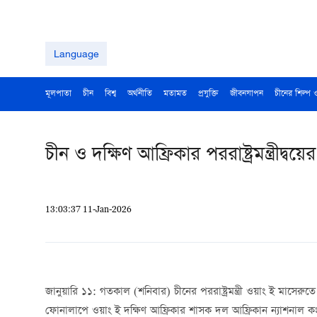
Language
মূলপাতা
চীন
বিশ্ব
অর্থনীতি
মতামত
প্রযুক্তি
জীবনযাপন
চীনের শিল্প 
চীন ও দক্ষিণ আফ্রিকার পররাষ্ট্রমন্ত্রীদ্ব
13:03:37 11-Jan-2026
জানুয়ারি ১১: গতকাল (শনিবার) চীনের পররাষ্ট্রমন্ত্রী ওয়াং ই মাসেরুতে
ফোনালাপে ওয়াং ই দক্ষিণ আফ্রিকার শাসক দল আফ্রিকান ন্যাশনাল কংগ