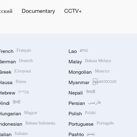
сский
Documentary
CCTV+
French
Français
Lao
ລາວ
German
Deutsch
Malay
Bahasa Melayu
Greek
Ελληνικά
Mongolian
Монгол
Hausa
Hausa
Myanmar
မြန်မာဘာသာ
Hebrew
עברית
Nepali
नेपाली
Hindi
हिन्दी
Persian
فارسی
Hungarian
Magyar
Polish
Polski
Indonesian
Bahasa Indonesia
Portuguese
Português
Italian
Italiano
Pashto
پښتو