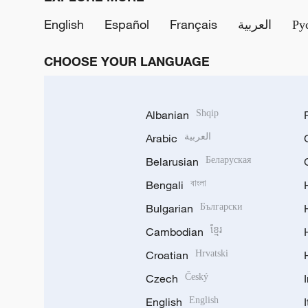
English
Español
Français
العربية
Ру
CHOOSE YOUR LANGUAGE
Albanian
Shqip
Arabic
العربية
Belarusian
Беларуская
Bengali
বাংলা
Bulgarian
Български
Cambodian
ខ្មែរ
Croatian
Hrvatski
Czech
Český
English
English