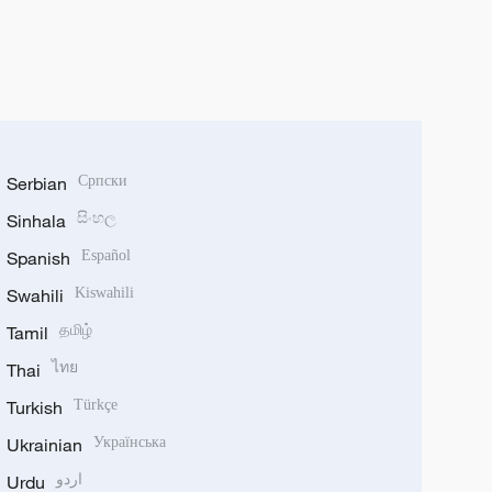
Serbian
Српски
Sinhala
සිංහල
Spanish
Español
Swahili
Kiswahili
Tamil
தமிழ்
Thai
ไทย
Turkish
Türkçe
Ukrainian
Українська
Urdu
اردو