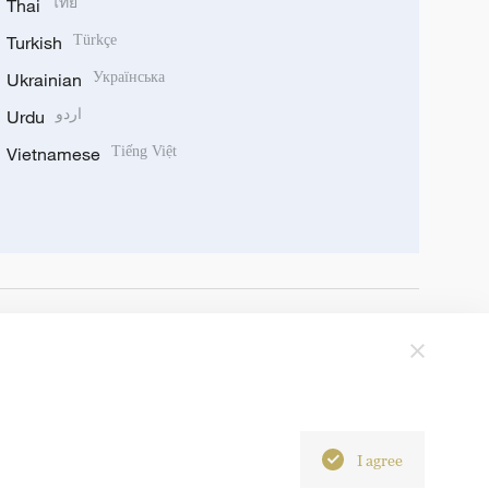
Thai
ไทย
Turkish
Türkçe
Ukrainian
Українська
Urdu
اردو
Vietnamese
Tiếng Việt
I agree
6