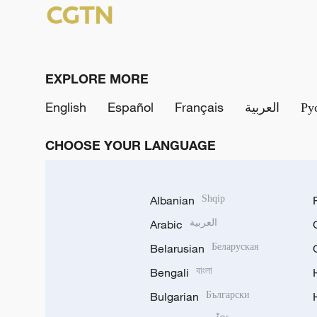
EXPLORE MORE
English
Español
Français
العربية
Ру
CHOOSE YOUR LANGUAGE
Albanian
Shqip
Arabic
العربية
Belarusian
Беларуская
Bengali
বাংলা
Bulgarian
Български