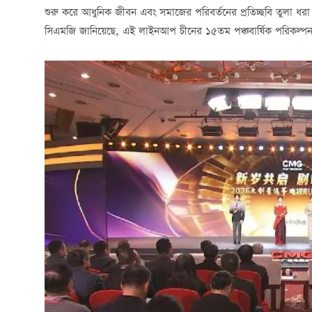
শুরু করে আধুনিক জীবন এবং সমাজের পরিবর্তনের প্রতিচ্ছবি তুলা ধরা
সিএমজি জানিয়েছে, এই লাইনআপ
চীনের
১৫তম
পঞ্চবার্ষিক
পরিকল্প