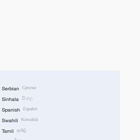
Serbian
Српски
Sinhala
සිංහල
Spanish
Español
Swahili
Kiswahili
Tamil
தமிழ்