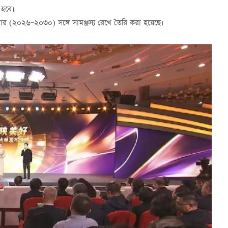
 হবে।
নার
(
২০২৬
–
২০৩০
)
সঙ্গে সামঞ্জস্য রেখে তৈরি করা হয়েছে।