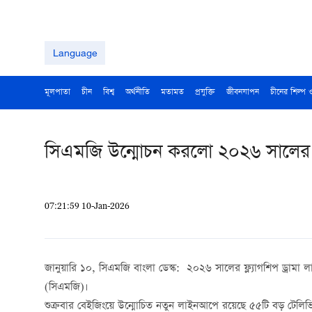
Language
মূলপাতা
চীন
বিশ্ব
অর্থনীতি
মতামত
প্রযুক্তি
জীবনযাপন
চীনের শিল্প 
সিএমজি উন্মোচন করলো ২০২৬ সালের ফ্
07:21:59 10-Jan-2026
জানুয়ারি ১০, সিএমজি বাংলা ডেস্ক: ২০২৬ সালের ফ্ল্যাগশিপ ড্রামা লাই
(
সিএমজি
)
।
শুক্রবার বেইজিংয়ে উন্মোচিত নতুন লাইনআপে রয়েছে
৫৫টি
বড়
টেলিভ