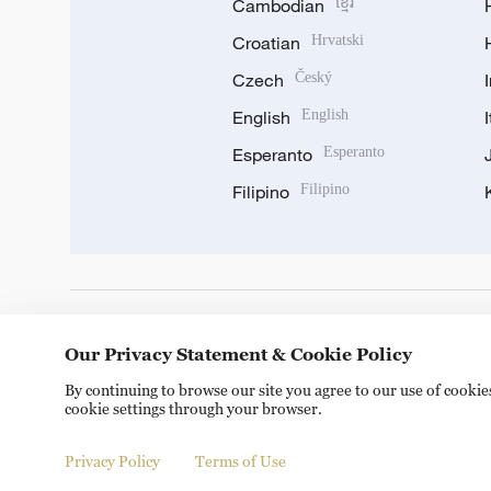
Cambodian
ខ្មែរ
Croatian
Hrvatski
Czech
Český
English
English
Esperanto
Esperanto
Filipino
Filipino
DOWNLOAD OUR APP
Our Privacy Statement & Cookie Policy
By continuing to browse our site you agree to our use of cooki
cookie settings through your browser.
Privacy Policy
Terms of Use
Copyright © 2024 CGTN.
京ICP备20000184号
京公网安