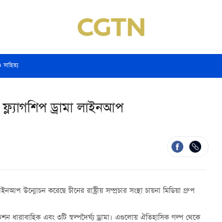
ও সাহিত্য
ল্যাগশিপ ড্রামা লাইনআপ
নআপ উন্মোচন করেছে চীনের রাষ্ট্রীয় সম্প্রচার সংস্থা
চায়না
মিডিয়া
গ্রুপ
িশন
ধারাবাহিক
এবং
৩টি
স্বল্পদৈর্ঘ্য
ড্রামা
। এগুলোয় ঐতিহাসিক গল্প থেকে