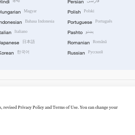
Hindi
हिन्दी
Persian
فارسی
Hungarian
Magyar
Polish
Polski
Indonesian
Bahasa Indonesia
Portuguese
Português
Italian
Italiano
Pashto
پښتو
Japanese
日本語
Romanian
Română
Korean
한국어
Russian
Русский
es, revised Privacy Policy and Terms of Use. You can change your
备 11010502050052号
Disinformation report hotline: 010-8506146