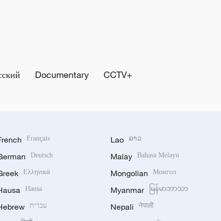
сский
Documentary
CCTV+
French
Français
Lao
ລາວ
German
Deutsch
Malay
Bahasa Melayu
Greek
Ελληνικά
Mongolian
Монгол
Hausa
Hausa
Myanmar
မြန်မာဘာသာ
Hebrew
עברית
Nepali
नेपाली