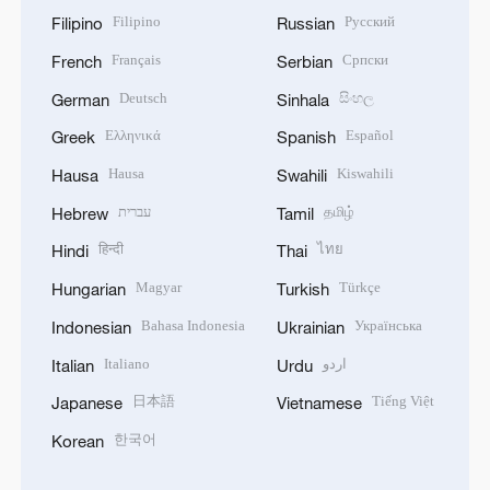
Filipino
Русский
Filipino
Russian
Français
Српски
French
Serbian
Deutsch
සිංහල
German
Sinhala
Ελληνικά
Español
Greek
Spanish
Hausa
Kiswahili
Hausa
Swahili
עברית
தமிழ்
Hebrew
Tamil
हिन्दी
ไทย
Hindi
Thai
Magyar
Türkçe
Hungarian
Turkish
Bahasa Indonesia
Українська
Indonesian
Ukrainian
Italiano
اردو
Italian
Urdu
日本語
Tiếng Việt
Japanese
Vietnamese
한국어
Korean