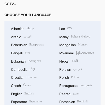
CCTV+
CHOOSE YOUR LANGUAGE
Shqip
ລາວ
Albanian
Lao
العربية
Bahasa Melayu
Arabic
Malay
Беларуская
Монгол
Belarusian
Mongolian
বাংলা
မြန်မာဘာသာ
Bengali
Myanmar
Български
नेपाली
Bulgarian
Nepali
ខ្មែរ
فارسی
Cambodian
Persian
Hrvatski
Polski
Croatian
Polish
Český
Português
Czech
Portuguese
English
پښتو
English
Pashto
Esperanto
Română
Esperanto
Romanian