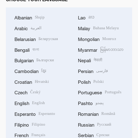
Shqip
ລາວ
Albanian
Lao
العربية
Bahasa Melayu
Arabic
Malay
Беларуская
Монгол
Belarusian
Mongolian
বাংলা
မြန်မာဘာသာ
Bengali
Myanmar
Български
नेपाली
Bulgarian
Nepali
ខ្មែរ
فارسی
Cambodian
Persian
Hrvatski
Polski
Croatian
Polish
Český
Português
Czech
Portuguese
English
پښتو
English
Pashto
Esperanto
Română
Esperanto
Romanian
Filipino
Русский
Filipino
Russian
Français
Српски
French
Serbian