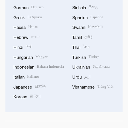
Deutsch
සිංහල
German
Sinhala
Ελληνικά
Español
Greek
Spanish
Hausa
Kiswahili
Hausa
Swahili
עברית
தமிழ்
Hebrew
Tamil
हिन्दी
ไทย
Hindi
Thai
Magyar
Türkçe
Hungarian
Turkish
Bahasa Indonesia
Українська
Indonesian
Ukrainian
Italiano
اردو
Italian
Urdu
日本語
Tiếng Việt
Japanese
Vietnamese
한국어
Korean