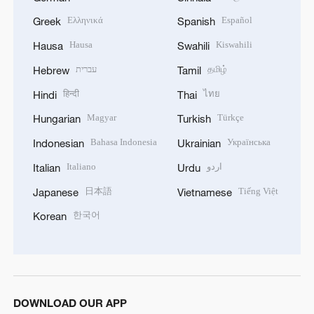
Ελληνικά
Español
Greek
Spanish
Hausa
Kiswahili
Hausa
Swahili
עברית
தமிழ்
Hebrew
Tamil
हिन्दी
ไทย
Hindi
Thai
Magyar
Türkçe
Hungarian
Turkish
Bahasa Indonesia
Українська
Indonesian
Ukrainian
Italiano
اردو
Italian
Urdu
日本語
Tiếng Việt
Japanese
Vietnamese
한국어
Korean
DOWNLOAD OUR APP