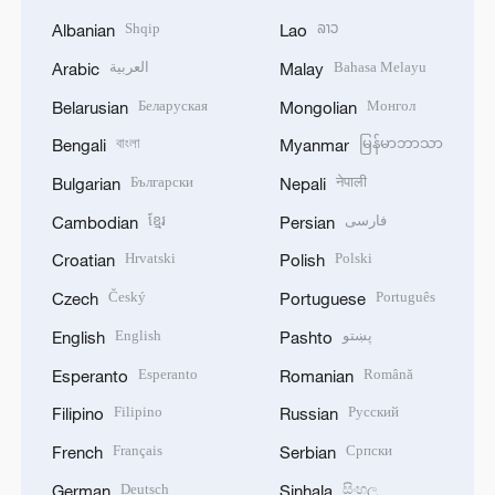
Shqip
ລາວ
Albanian
Lao
العربية
Bahasa Melayu
Arabic
Malay
Беларуская
Монгол
Belarusian
Mongolian
বাংলা
မြန်မာဘာသာ
Bengali
Myanmar
Български
नेपाली
Bulgarian
Nepali
ខ្មែរ
فارسی
Cambodian
Persian
Hrvatski
Polski
Croatian
Polish
Český
Português
Czech
Portuguese
English
پښتو
English
Pashto
Esperanto
Română
Esperanto
Romanian
Filipino
Русский
Filipino
Russian
Français
Српски
French
Serbian
Deutsch
සිංහල
German
Sinhala