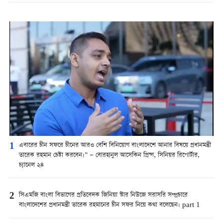
1
এবারের চীন সফরে চীনের আরও বেশি বিনিয়োগ বাংলাদেশে আনার বিষয়ে প্রধানমন্ত্রী
তারেক রহমান চেষ্টা করবেন।” — বোরহানুল আসেকিন প্রিন্স, সিনিয়র রিপোর্টার,
চ্যানেল ২৪
2
সিএমজি বাংলা বিভাগের প্রতিবেদক জিনিয়া স্টার নিউজে সরাসরি সম্প্রচারে
বাংলাদেশের প্রধানমন্ত্রী তারেক রহমানের চীন সফর নিয়ে কথা বলেছেন। part 1