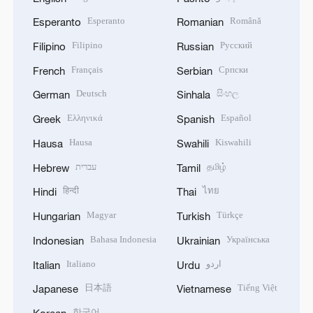
Esperanto
Română
Esperanto
Romanian
Filipino
Русский
Filipino
Russian
Français
Српски
French
Serbian
Deutsch
සිංහල
German
Sinhala
Ελληνικά
Español
Greek
Spanish
Hausa
Kiswahili
Hausa
Swahili
עברית
தமிழ்
Hebrew
Tamil
हिन्दी
ไทย
Hindi
Thai
Magyar
Türkçe
Hungarian
Turkish
Bahasa Indonesia
Українська
Indonesian
Ukrainian
Italiano
اردو
Italian
Urdu
日本語
Tiếng Việt
Japanese
Vietnamese
한국어
Korean