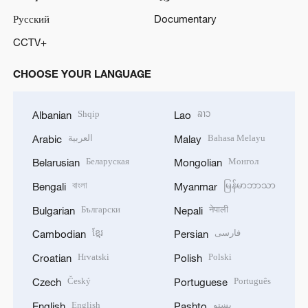
Русский
Documentary
CCTV+
CHOOSE YOUR LANGUAGE
Shqip
ລາວ
Albanian
Lao
العربية
Bahasa Melayu
Arabic
Malay
Беларуская
Монгол
Belarusian
Mongolian
বাংলা
မြန်မာဘာသာ
Bengali
Myanmar
Български
नेपाली
Bulgarian
Nepali
ខ្មែរ
فارسی
Cambodian
Persian
Hrvatski
Polski
Croatian
Polish
Český
Português
Czech
Portuguese
English
پښتو
English
Pashto