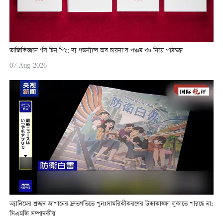
তাজিকিস্তানে ‘সি চিন পিং: দ্য গভর্ন্যান্স অব চায়না’র পঞ্চম খণ্ড নিয়ে পাঠচক্র
07-Aug-2026
অ্যানিমের প্রচ্ছদ জাপানের দ্রুতগতিতে পুনঃসামরিকীকরণের উচ্চাকাঙ্ক্ষা লুকাতে পারছে না:
সিএমজি সম্পাদকীয়