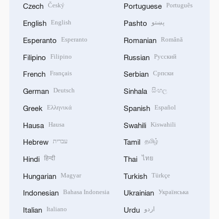
Český
Português
Czech
Portuguese
English
پښتو
English
Pashto
Esperanto
Română
Esperanto
Romanian
Filipino
Русский
Filipino
Russian
Français
Српски
French
Serbian
Deutsch
සිංහල
German
Sinhala
Ελληνικά
Español
Greek
Spanish
Hausa
Kiswahili
Hausa
Swahili
עברית
தமிழ்
Hebrew
Tamil
हिन्दी
ไทย
Hindi
Thai
Magyar
Türkçe
Hungarian
Turkish
Bahasa Indonesia
Українська
Indonesian
Ukrainian
Italiano
اردو
Italian
Urdu