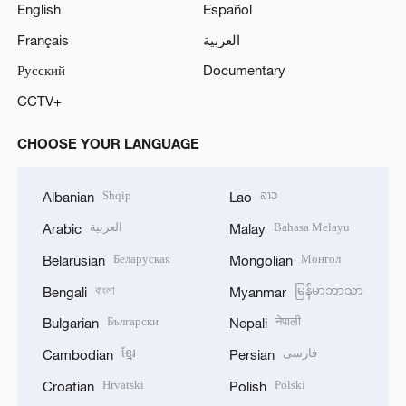
English
Español
Français
العربية
Русский
Documentary
CCTV+
CHOOSE YOUR LANGUAGE
Shqip
ລາວ
Albanian
Lao
العربية
Bahasa Melayu
Arabic
Malay
Беларуская
Монгол
Belarusian
Mongolian
বাংলা
မြန်မာဘာသာ
Bengali
Myanmar
Български
नेपाली
Bulgarian
Nepali
ខ្មែរ
فارسی
Cambodian
Persian
Hrvatski
Polski
Croatian
Polish