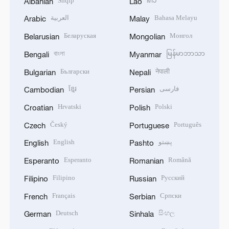
Shqip
ລາວ
Albanian
Lao
العربية
Bahasa Melayu
Arabic
Malay
Беларуская
Монгол
Belarusian
Mongolian
বাংলা
မြန်မာဘာသာ
Bengali
Myanmar
Български
नेपाली
Bulgarian
Nepali
ខ្មែរ
فارسی
Cambodian
Persian
Hrvatski
Polski
Croatian
Polish
Český
Português
Czech
Portuguese
English
پښتو
English
Pashto
Esperanto
Română
Esperanto
Romanian
Filipino
Русский
Filipino
Russian
Français
Српски
French
Serbian
Deutsch
සිංහල
German
Sinhala