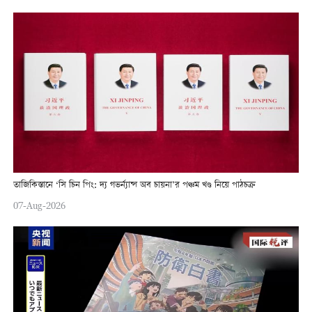
তাজিকিস্তানে ‘সি চিন পিং: দ্য গভর্ন্যান্স অব চায়না’র পঞ্চম খণ্ড নিয়ে পাঠচক্র
07-Aug-2026