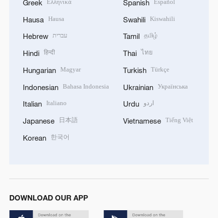
Ελληνικά
Español
Greek
Spanish
Hausa
Kiswahili
Hausa
Swahili
עברית
தமிழ்
Hebrew
Tamil
हिन्दी
ไทย
Hindi
Thai
Magyar
Türkçe
Hungarian
Turkish
Bahasa Indonesia
Українська
Indonesian
Ukrainian
Italiano
اردو
Italian
Urdu
日本語
Tiếng Việt
Japanese
Vietnamese
한국어
Korean
DOWNLOAD OUR APP