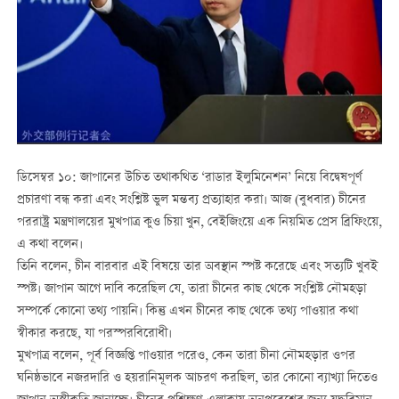
ডিসেম্বর ১০: জাপানের উচিত তথাকথিত ‘রাডার ইলুমিনেশন’ নিয়ে বিদ্বেষপূর্ণ
প্রচারণা বন্ধ করা এবং সংশ্লিষ্ট ভুল মন্তব্য প্রত্যাহার করা। আজ (বুধবার) চীনের
পররাষ্ট্র মন্ত্রণালয়ের মুখপাত্র কুও চিয়া খুন, বেইজিংয়ে এক নিয়মিত প্রেস ব্রিফিংয়ে,
এ কথা বলেন।
তিনি বলেন, চীন বারবার এই বিষয়ে তার অবস্থান স্পষ্ট করেছে এবং সত্যটি খুবই
স্পষ্ট। জাপান আগে দাবি করেছিল যে, তারা চীনের কাছ থেকে সংশ্লিষ্ট নৌমহড়া
সম্পর্কে কোনো তথ্য পায়নি। কিন্তু এখন চীনের কাছ থেকে তথ্য পাওয়ার কথা
স্বীকার করছে, যা পরস্পরবিরোধী।
মুখপাত্র বলেন, পূর্ব বিজ্ঞপ্তি পাওয়ার পরেও, কেন তারা চীনা নৌমহড়ার ওপর
ঘনিষ্ঠভাবে নজরদারি ও হয়রানিমূলক আচরণ করছিল, তার কোনো ব্যাখ্যা দিতেও