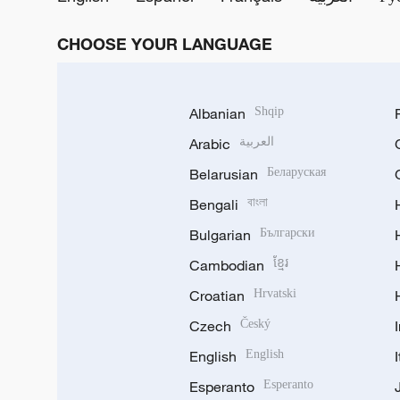
CHOOSE YOUR LANGUAGE
Albanian
Shqip
Arabic
العربية
Belarusian
Беларуская
Bengali
বাংলা
Bulgarian
Български
Cambodian
ខ្មែរ
Croatian
Hrvatski
Czech
Český
English
English
Esperanto
Esperanto