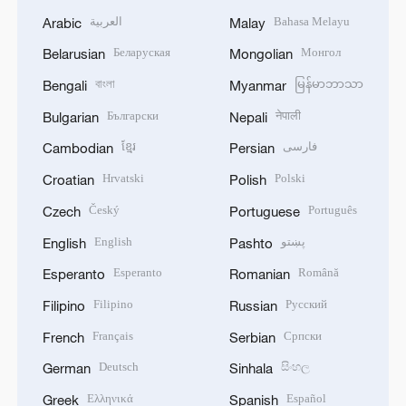
العربية
Bahasa Melayu
Arabic
Malay
Беларуская
Монгол
Belarusian
Mongolian
বাংলা
မြန်မာဘာသာ
Bengali
Myanmar
Български
नेपाली
Bulgarian
Nepali
ខ្មែរ
فارسی
Cambodian
Persian
Hrvatski
Polski
Croatian
Polish
Český
Português
Czech
Portuguese
English
پښتو
English
Pashto
Esperanto
Română
Esperanto
Romanian
Filipino
Русский
Filipino
Russian
Français
Српски
French
Serbian
Deutsch
සිංහල
German
Sinhala
Ελληνικά
Español
Greek
Spanish