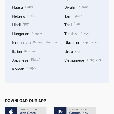
Hausa
Kiswahili
Hausa
Swahili
עברית
தமிழ்
Hebrew
Tamil
हिन्दी
ไทย
Hindi
Thai
Magyar
Türkçe
Hungarian
Turkish
Bahasa Indonesia
Українська
Indonesian
Ukrainian
Italiano
اردو
Italian
Urdu
日本語
Tiếng Việt
Japanese
Vietnamese
한국어
Korean
DOWNLOAD OUR APP