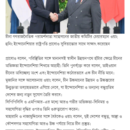
চীনা গণরাজনৈতিক পরামর্শদাতা সম্মেলনের জাতীয় কমিটির চেয়ারম্যান ওয়াং
হুনিং ইন্দোনেশিয়ার রাষ্ট্রপতি প্রাবোও সুবিয়ান্তোর সাথে সাক্ষাৎ করেছেন
প্রাবোও বলেন, পরিস্থিতির সঙ্গে মানানসই স্বাধীন উন্নয়নপথে হাঁটার ক্ষেত্রে চীনের
অভিজ্ঞতা ইন্দোনেশিয়া শিখতে আগ্রহী। তিনি পুনর্ব্যক্ত করে বলেন, তাইওয়ান
চীনের অবিচ্ছেদ্য অংশ এবং ইন্দোনেশিয়া কঠোরভাবে এক চীন নীতি মানে।
মুজানির সঙ্গে আলোচনায় ওয়াং বলেন, চীন উচ্চমানের উন্নয়ন ও উচ্চস্তরের
উন্মুক্ততা অব্যাহতভাবে এগিয়ে নেবে, যা ইন্দোনেশিয়া ও অন্যান্য বন্ধুপ্রতিম
দেশের জন্য নতুন সুযোগ তৈরি করবে।
সিপিপিসিসি ও এমপিআর–এর মধ্যে আরও গভীর অভিজ্ঞতা–বিনিময় ও
সহযোগিতা বৃদ্ধির ওপরও তিনি গুরুত্বারোপ করেন।
মাহারানি ও নাজামুদ্দিনের সঙ্গে বৈঠকেও ওয়াং বলেন, দুই দেশের বন্ধুত্ব, আস্থা ও
কৌশলগত সহযোগিতা আরও উচ্চ পর্যায়ে নিতে চীন প্রস্তুত।