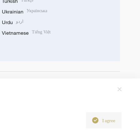
Turkish
Türkçe
Ukrainian
Українська
Urdu
اردو
Vietnamese
Tiếng Việt
I agree
6