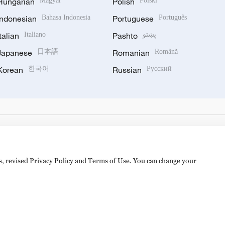
Hungarian
Magyar
Polish
Polski
Indonesian
Bahasa Indonesia
Portuguese
Português
Italian
Italiano
Pashto
پښتو
Japanese
日本語
Romanian
Română
Korean
한국어
Russian
Русский
es, revised Privacy Policy and Terms of Use. You can change your
备 11010502050052号
Disinformation report hotline: 010-8506146