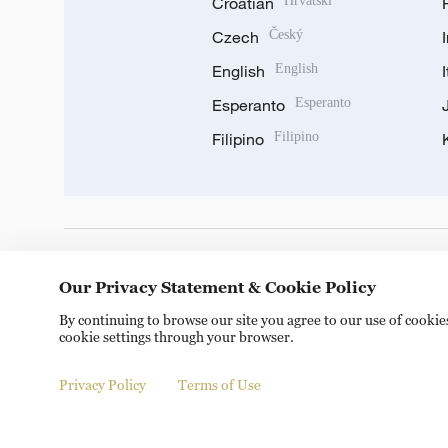
Croatian
Hrvatski
Czech
Český
English
English
Esperanto
Esperanto
Filipino
Filipino
DOWNLOAD OUR APP
Our Privacy Statement & Cookie Policy
By continuing to browse our site you agree to our use of cooki
cookie settings through your browser.
Privacy Policy
Terms of Use
Copyright © 2024 CGTN.
京ICP备20000184号
京公网安