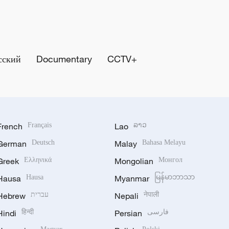
сский
Documentary
CCTV+
French
Français
Lao
ລາວ
German
Deutsch
Malay
Bahasa Melayu
Greek
Ελληνικά
Mongolian
Монгол
Hausa
Hausa
Myanmar
မြန်မာဘာသာ
Hebrew
עברית
Nepali
नेपाली
Hindi
हिन्दी
Persian
فارسی