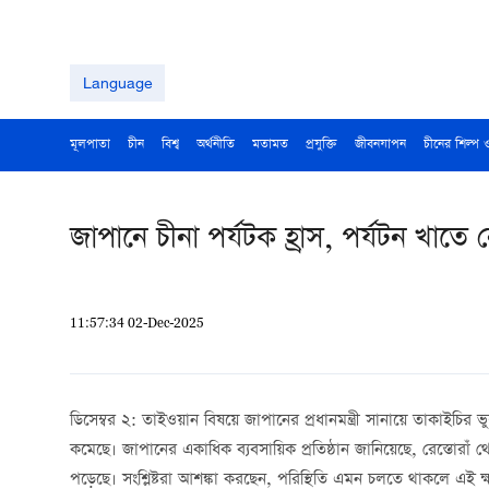
Language
মূলপাতা
চীন
বিশ্ব
অর্থনীতি
মতামত
প্রযুক্তি
জীবনযাপন
চীনের শিল্প 
জাপানে চীনা পর্যটক হ্রাস, পর্যটন খাতে 
11:57:34 02-Dec-2025
ডিসেম্বর ২: তাইওয়ান বিষয়ে জাপানের প্রধানমন্ত্রী সানায়ে তাকাইচির ভ
কমেছে। জাপানের একাধিক ব্যবসায়িক প্রতিষ্ঠান জানিয়েছে, রেস্তোরাঁ থ
পড়েছে। সংশ্লিষ্টরা আশঙ্কা করছেন, পরিস্থিতি এমন চলতে থাকলে এই