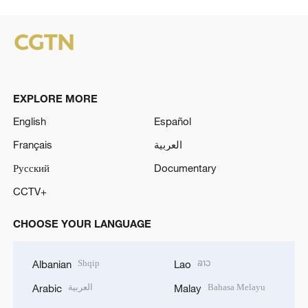
EXPLORE MORE
English
Español
Français
العربية
Русский
Documentary
CCTV+
CHOOSE YOUR LANGUAGE
Shqip
ລາວ
Albanian
Lao
العربية
Bahasa Melayu
Arabic
Malay