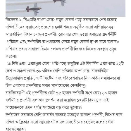
ডিসেম্বর ১, সিএমজি বাংলা ডেস্ক: নতুন রেকর্ড গড়ে সফলভাবে শেষ হয়েছে
দক্ষিণ চীনের কুয়াংতোং প্রদেশের চুহাই শহরে অনুষ্ঠিত এরো এশিয়া২০২৫
আন্তর্জাতিক বিমান চলাচল প্রদর্শনী। রোববার শেষ হওয়া এবারের প্রদর্শনীটি
প্রতিষ্ঠান এবং দর্শনার্থীর অংশগ্রহণের ক্ষেত্রে নতুন রেকর্ড স্থাপন করে আবারও
এশিয়ার প্রধান সাধারণ বিমান চলাচল প্রদর্শনী হিসেবে নিজের অবস্থান সুদৃঢ়
করলো।
‘এ নিউ এরা: এক্সপ্লোর মোর’ প্রতিপাদ্যে অনুষ্ঠিত এই দ্বিবার্ষিক এক্সপোতে ২২টি
দেশ ও অঞ্চল থেকে ৩৮০টিরও বেশি প্রতিষ্ঠান অংশ নেয়। চালকবিহীন
উড়োজাহাজ প্রযুক্তি, স্মার্ট সিস্টেম এবং পরিবেশবান্ধব নিম্ন-কার্বন সমাধানগুলো
ছিল এবারের প্রদর্শনীতে সবার মনোযোগের কেন্দ্রবিন্দু।
চারদিনব্যাপী এই প্রদর্শনীতে মোট ৭৫ হাজার দর্শনার্থী অংশ নেয়। ৬০ হাজার
বর্গমিটার প্রদর্শনী এলাকায় প্রদর্শন করা হয়েছিল ১৭৪টি বিমান, যা এই
আয়োজনকে এখন পর্যন্ত সবচেয়ে বড় করে তুলেছে।
দর্শকদের সবচেয়ে বেশি আকর্ষণ করেছে মনোমুগ্ধ আকাশ প্রদর্শনী, বিশেষ করে
দক্ষিণ আফ্রিকার এরো অ্যারোবেটিক দল এবং চীনের হোংসিং দলের যৌথ
পারফরম্যান্স।