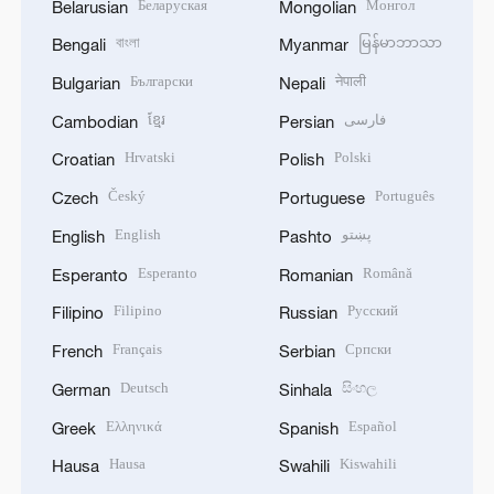
Беларуская
Монгол
Belarusian
Mongolian
বাংলা
မြန်မာဘာသာ
Bengali
Myanmar
Български
नेपाली
Bulgarian
Nepali
ខ្មែរ
فارسی
Cambodian
Persian
Hrvatski
Polski
Croatian
Polish
Český
Português
Czech
Portuguese
English
پښتو
English
Pashto
Esperanto
Română
Esperanto
Romanian
Filipino
Русский
Filipino
Russian
Français
Српски
French
Serbian
Deutsch
සිංහල
German
Sinhala
Ελληνικά
Español
Greek
Spanish
Hausa
Kiswahili
Hausa
Swahili