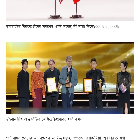
যুক্তরাষ্ট্রের বিরুদ্ধে চীনের সর্বশেষ পাল্টা ব্যবস্থা কী বার্তা দিচ্ছে?
07-Aug-2026
হাইনান দ্বীপ আন্তর্জাতিক চলচ্চিত্র উৎসবের পর্দা নামল
পর্দা নামল ছোংছিং অ্যানিমেশন চলচ্চিত্র সপ্তাহ, ‘গোল্ডেন ক্যামেলিয়া’ পুরস্কার ঘোষণা