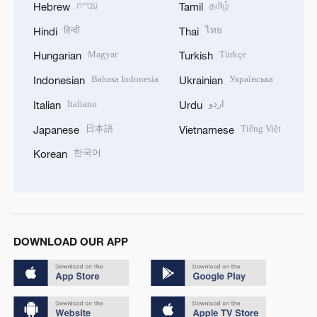
עברית
தமிழ்
Hebrew
Tamil
हिन्दी
ไทย
Hindi
Thai
Magyar
Türkçe
Hungarian
Turkish
Bahasa Indonesia
Українська
Indonesian
Ukrainian
Italiano
اردو
Italian
Urdu
日本語
Tiếng Việt
Japanese
Vietnamese
한국어
Korean
DOWNLOAD OUR APP