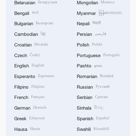
Беларуская
Монгол
Belarusian
Mongolian
বাংলা
မြန်မာဘာသာ
Bengali
Myanmar
Български
नेपाली
Bulgarian
Nepali
ខ្មែរ
فارسی
Cambodian
Persian
Hrvatski
Polski
Croatian
Polish
Český
Português
Czech
Portuguese
English
پښتو
English
Pashto
Esperanto
Română
Esperanto
Romanian
Filipino
Русский
Filipino
Russian
Français
Српски
French
Serbian
Deutsch
සිංහල
German
Sinhala
Ελληνικά
Español
Greek
Spanish
Hausa
Kiswahili
Hausa
Swahili