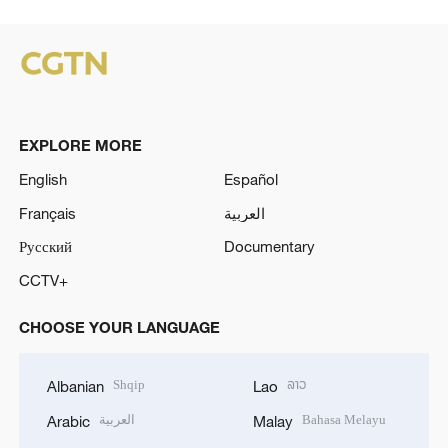
EXPLORE MORE
English
Español
Français
العربية
Русский
Documentary
CCTV+
CHOOSE YOUR LANGUAGE
Shqip
ລາວ
Albanian
Lao
العربية
Bahasa Melayu
Arabic
Malay