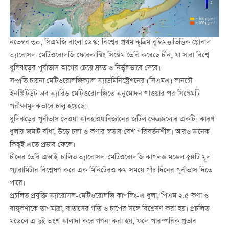
নভেম্বর ৩০, সিএমজি বাংলা ডেস্ক: বিশ্বের প্রথম কৃত্রিম বুদ্ধিমত্তাভিত্তিক গ্লোবাল
অ্যারোসল-মেটিওরোলজি ফোরকাস্টিং সিস্টেম তৈরি করেছে চীন, যা সারা বিশ্বে
ধুলিঝড়ের পূর্বাভাস আগের চেয়ে দ্রুত ও নির্ভুলভাবে দেবে।
সম্প্রতি চায়না মেটিওরোলজিক্যাল অ্যাডমিনিস্ট্রেশনের (সিএমএ) লানচৌ
ইনস্টিটিউট অব অ্যারিড মেটিওরোলজিতে অনুমোদন পাওয়ার পর সিস্টেমটি
পরীক্ষামূলকভাবে চালু হয়েছে।
ধুলিঝড়ের পূর্বাভাস দেওয়া আবহাওয়াবিজ্ঞানের জটিল ক্ষেত্রগুলোর একটি। কারণ
ধুলার জমাট বাঁধা, উড়ে চলা ও কণার স্বভাব বেশ পরিবর্তনশীল। আরও অনেক
কিছুই এতে প্রভাব ফেলে।
চীনের তৈরি এআই-চালিত অ্যারোসল-মেটিওরোলজি কাপলড মডেল ৫৪টি মূল
প্যারামিটার বিশ্লেষণ করে এক মিনিটেরও কম সময়ে পাঁচ দিনের পূর্বাভাস দিতে
পারে।
প্রচলিত প্রযুক্তি অ্যারোসল-মেটিওরোলজি কাপলিং-এ ধুলা, পিএম ২.৫ কণা ও
বায়ুকণাকে তাপমাত্রা, বাতাসের গতি ও চাপের সঙ্গে বিশ্লেষণ করা হয়। প্রচলিত
মডেলে এ দুই অংশ আলাদা করে গণনা করা হয়, ফলে পারস্পরিক প্রভাব