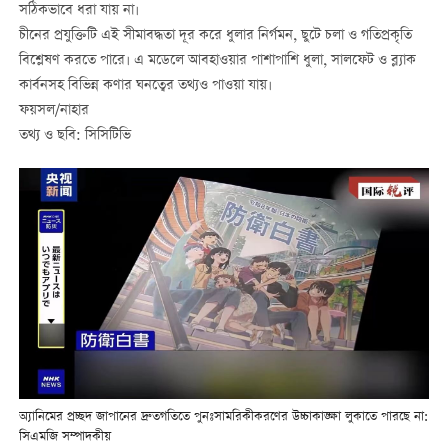
সঠিকভাবে ধরা যায় না।
চীনের প্রযুক্তিটি এই সীমাবদ্ধতা দূর করে ধুলার নির্গমন, ছুটে চলা ও গতিপ্রকৃতি
বিশ্লেষণ করতে পারে। এ মডেলে আবহাওয়ার পাশাপাশি ধুলা, সালফেট ও ব্ল্যাক
কার্বনসহ বিভিন্ন কণার ঘনত্বের তথ্যও পাওয়া যায়।
ফয়সল/নাহার
তথ্য ও ছবি: সিসিটিভি
অ্যানিমের প্রচ্ছদ জাপানের দ্রুতগতিতে পুনঃসামরিকীকরণের উচ্চাকাঙ্ক্ষা লুকাতে পারছে না:
সিএমজি সম্পাদকীয়