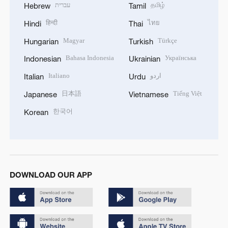
עברית
தமிழ்
Hebrew
Tamil
हिन्दी
ไทย
Hindi
Thai
Magyar
Türkçe
Hungarian
Turkish
Bahasa Indonesia
Українська
Indonesian
Ukrainian
Italiano
اردو
Italian
Urdu
日本語
Tiếng Việt
Japanese
Vietnamese
한국어
Korean
DOWNLOAD OUR APP