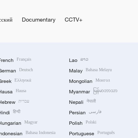
сский
Documentary
CCTV+
French
Français
Lao
ລາວ
German
Deutsch
Malay
Bahasa Melayu
Greek
Ελληνικά
Mongolian
Монгол
Hausa
Hausa
Myanmar
မြန်မာဘာသာ
Hebrew
עברית
Nepali
नेपाली
Hindi
हिन्दी
Persian
فارسی
Hungarian
Magyar
Polish
Polski
Indonesian
Bahasa Indonesia
Portuguese
Português