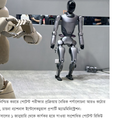
কতা নিশ্চিত করতে পেটেন্ট পরীক্ষার প্রক্রিয়ায় নৈতিক পর্যালোচনা আরও কঠোর
চায়না ন্যাশনাল ইন্টেলেকচুয়াল প্রপার্টি অ্যাডমিনিস্ট্রেশন।
২৬ সালের ১ জানুয়ারি থেকে কার্যকর হতে যাওয়া সংশোধিত পেটেন্ট রিভিউ