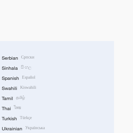
Serbian
Српски
Sinhala
සිංහල
Spanish
Español
Swahili
Kiswahili
Tamil
தமிழ்
Thai
ไทย
Turkish
Türkçe
Ukrainian
Українська