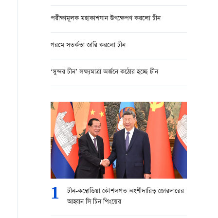
পরীক্ষামূলক মহাকাশযান উৎক্ষেপণ করলো চীন
গরমে সতর্কতা জারি করলো চীন
‘সুন্দর চীন’ লক্ষ্যমাত্রা অর্জনে কঠোর হচ্ছে চীন
1
চীন-কম্বোডিয়া কৌশলগত অংশীদারিত্ব জোরদারের
আহ্বান সি চিন পিংয়ের