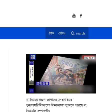
টিভি
রেডিও
search
অ্যানিমের প্রচ্ছদ জাপানের দ্রুতগতিতে
পুনঃসামরিকীকরণের উচ্চাকাঙ্ক্ষা লুকাতে পারছে না:
সিএমজি সম্পাদকীয়