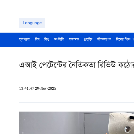
Language
মূলপাতা
চীন
বিশ্ব
অর্থনীতি
মতামত
প্রযুক্তি
জীবনযাপন
চীনের শিল্প 
এআই পেটেন্টের নৈতিকতা রিভিউ কঠো
13:41:47 29-Nov-2025