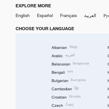
EXPLORE MORE
English
Español
Français
العربية
Ру
CHOOSE YOUR LANGUAGE
Albanian
Shqip
Arabic
العربية
Belarusian
Беларуская
Bengali
বাংলা
Bulgarian
Български
Cambodian
ខ្មែរ
Croatian
Hrvatski
Czech
Český