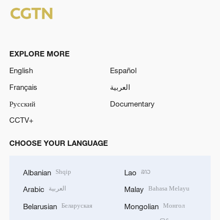
EXPLORE MORE
English
Español
Français
العربية
Русский
Documentary
CCTV+
CHOOSE YOUR LANGUAGE
Shqip
ລາວ
Albanian
Lao
العربية
Bahasa Melayu
Arabic
Malay
Беларуская
Монгол
Belarusian
Mongolian