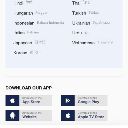
हिन्दी
ไทย
Hindi
Thai
Magyar
Türkçe
Hungarian
Turkish
Bahasa Indonesia
Українська
Indonesian
Ukrainian
Italiano
اردو
Italian
Urdu
日本語
Tiếng Việt
Japanese
Vietnamese
한국어
Korean
DOWNLOAD OUR APP