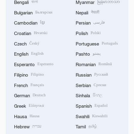
বাংলা
မြန်မာဘာသာ
Bengali
Myanmar
Български
नेपाली
Bulgarian
Nepali
ខ្មែរ
فارسی
Cambodian
Persian
Hrvatski
Polski
Croatian
Polish
Český
Português
Czech
Portuguese
English
پښتو
English
Pashto
Esperanto
Română
Esperanto
Romanian
Filipino
Русский
Filipino
Russian
Français
Српски
French
Serbian
Deutsch
සිංහල
German
Sinhala
Ελληνικά
Español
Greek
Spanish
Hausa
Kiswahili
Hausa
Swahili
עברית
தமிழ்
Hebrew
Tamil