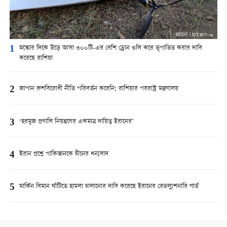
1
মস্কোর দিকে উড়ে আসা ৩০০টি-এর বেশি ড্রোন গুলি করে ভূপাতিত করার দাবি
করেছে রাশিয়া
2
জাপান রুশবিরোধী নীতি পরিবর্তন করেনি: রাশিয়ার পররাষ্ট্র মন্ত্রণালয়
3
‘হরমুজ প্রণালি নিয়ন্ত্রণের একমাত্র দায়িত্ব ইরানের’
4
ইরান প্রশ্নে পাকিস্তানকে চীনের ধন্যবাদ
5
মার্কিন বিমান ঘাঁটিতে হামলা চালানোর দাবি করেছে ইরানের রেভল্যুশনারি গার্ড