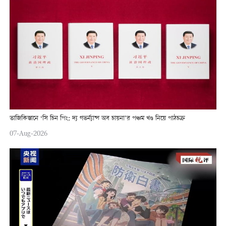
তাজিকিস্তানে ‘সি চিন পিং: দ্য গভর্ন্যান্স অব চায়না’র পঞ্চম খণ্ড নিয়ে পাঠচক্র
07-Aug-2026