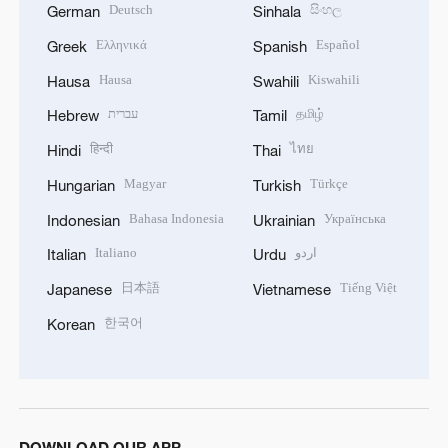
Deutsch
සිංහල
German
Sinhala
Ελληνικά
Español
Greek
Spanish
Hausa
Kiswahili
Hausa
Swahili
עברית
தமிழ்
Hebrew
Tamil
हिन्दी
ไทย
Hindi
Thai
Magyar
Türkçe
Hungarian
Turkish
Bahasa Indonesia
Українська
Indonesian
Ukrainian
Italiano
اردو
Italian
Urdu
日本語
Tiếng Việt
Japanese
Vietnamese
한국어
Korean
DOWNLOAD OUR APP