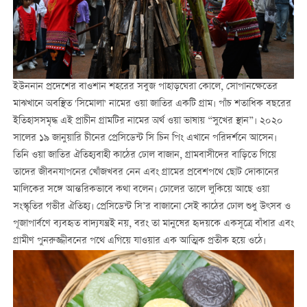
ইউননান প্রদেশের বাওশান শহরের সবুজ পাহাড়ঘেরা কোলে, সোপানক্ষেতের
মাঝখানে অবস্থিত 'সিমোলা' নামের ওয়া জাতির একটি গ্রাম। পাঁচ শতাধিক বছরের
ইতিহাসসমৃদ্ধ এই প্রাচীন গ্রামটির নামের অর্থ ওয়া ভাষায় “সুখের স্থান”। ২০২০
সালের ১৯ জানুয়ারি চীনের প্রেসিডেন্ট সি চিন পিং এখানে পরিদর্শনে আসেন।
তিনি ওয়া জাতির ঐতিহ্যবাহী কাঠের ঢোল বাজান, গ্রামবাসীদের বাড়িতে গিয়ে
তাদের জীবনযাপনের খোঁজখবর নেন এবং গ্রামের প্রবেশপথে ছোট দোকানের
মালিকের সঙ্গে আন্তরিকভাবে কথা বলেন। ঢোলের তালে লুকিয়ে আছে ওয়া
সংস্কৃতির গভীর ঐতিহ্য। প্রেসিডেন্ট সি’র বাজানো সেই কাঠের ঢোল শুধু উৎসব ও
পূজাপার্বণে ব্যবহৃত বাদ্যযন্ত্রই নয়, বরং তা মানুষের হৃদয়কে একসূত্রে বাঁধার এবং
গ্রামীণ পুনরুজ্জীবনের পথে এগিয়ে যাওয়ার এক আত্মিক প্রতীক হয়ে ওঠে।