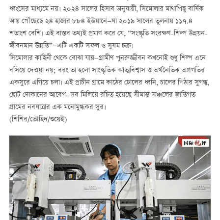
ধ্বংসের মাধ্যমে নয়। ২০২৪ সালের হিসাব অনুযায়ী, সিমোলার মাথাপিছু বার্ষিক
আয় পৌঁছেছে ২৪ হাজার ৮৮৪ ইউয়ানে—যা ২০১৯ সালের তুলনায় ১১৭.৪
শতাংশ বেশি। এই বাস্তব তথ্যই প্রমাণ করে যে, “সংস্কৃতি সংরক্ষণ-শিল্প উন্নয়ন-
জীবনমান উন্নতি”—এটি একটি সফল ও সুষম চক্র।
সিমোলার কাহিনী থেকে বোঝা যায়—গ্রামীণ পুনরুজ্জীবন কখনোই শুধু শিল্প এনে
বসিয়ে দেওয়া নয়; বরং তা হলো সাংস্কৃতিক আত্মবিশ্বাস ও অর্থনৈতিক অগ্রগতির
একসুরে এগিয়ে চলা। এই প্রাচীন গ্রামে কাঠের ঢোলের ধ্বনি, চালের পিঠার সুগন্ধ,
ছোট দোকানের আবেগ—সব মিলিয়ে রচিত হয়েছে সীমান্ত অঞ্চলের জাতিগত
গ্রামের নবযাত্রার এক মনোমুগ্ধকর সুর।
(শিশির/তৌহিদ/শুয়েই)