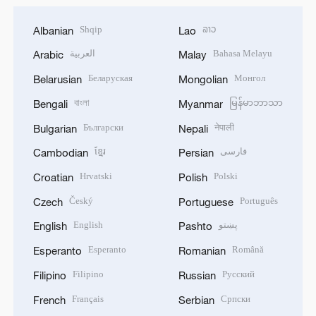
Shqip
ລາວ
Albanian
Lao
العربية
Bahasa Melayu
Arabic
Malay
Беларуская
Монгол
Belarusian
Mongolian
বাংলা
မြန်မာဘာသာ
Bengali
Myanmar
Български
नेपाली
Bulgarian
Nepali
ខ្មែរ
فارسی
Cambodian
Persian
Hrvatski
Polski
Croatian
Polish
Český
Português
Czech
Portuguese
English
پښتو
English
Pashto
Esperanto
Română
Esperanto
Romanian
Filipino
Русский
Filipino
Russian
Français
Српски
French
Serbian