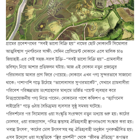
গ্রামের প্রবেশপথের “সবই ভালো বিক্রি হয়” নামের ছোট দোকানটি সিমোলার
আত্মবিশ্বাস পুনর্গঠনের সাক্ষী। সেদিন প্রেসিডেন্ট দোকানে এলে মালিক চাও
জিয়াহাই-এর সেই সহজ-সরল উক্তি—“সবই ভালো বিক্রি হয়”—গ্রামবাসীর
ভবিষ্যৎ নিয়ে আশার প্রতিফলন ঘটায়। আজ এই দোকান নতুন প্রজন্মের
পরিচালনায় আবার প্রাণ ফিরে পেয়েছে। দোকানে এখন পণ্য সুন্দরভাবে সাজানো
থাকে। পাশাপাশি গড়ে উঠেছে “ভালোবাসার সুপারমার্কেট”, যেখানে গ্রামবাসীরা
পরিবেশ পরিচ্ছন্নতায় অংশগ্রহণের মাধ্যমে অর্জিত পয়েন্ট ব্যবহার করে
নিত্যপ্রয়োজনীয় পণ্য নিতে পারেন। দোকানের পাশে কফিশপ ও “হ্যাপিনেস
লাইব্রেরি” গড়ে ওঠায় বৈচিত্র্যময় ব্যবসার সুষ্ঠু সমন্বয় ঘটেছে।
পরিদর্শনের পর সিমোলায় ওয়া সংস্কৃতি সংরক্ষণে নতুন অধ্যায় শুরু হয়। কাঠের
ঢোলঘর, ওয়া রাজপ্রাসাদ, পবিত্র স্তম্ভসহ ঐতিহ্যবাহী স্থাপনাগুলো সংস্কার করা হয়।
'নবান্ন উৎসব', 'কাঠের ঢোল উৎসব'সহ বহু ঐতিহ্যবাহী অনুষ্ঠান পুনরুজ্জীবিত হয়।
এসব উদ্যোগ ওয়া সংস্কৃতিকে “স্থির প্রদর্শনী” থেকে “জীবন্ত ঐতিহ্যে” রূপান্তর