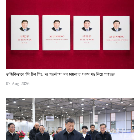
তাজিকিস্তানে ‘সি চিন পিং: দ্য গভর্ন্যান্স অব চায়না’র পঞ্চম খণ্ড নিয়ে পাঠচক্র
07-Aug-2026