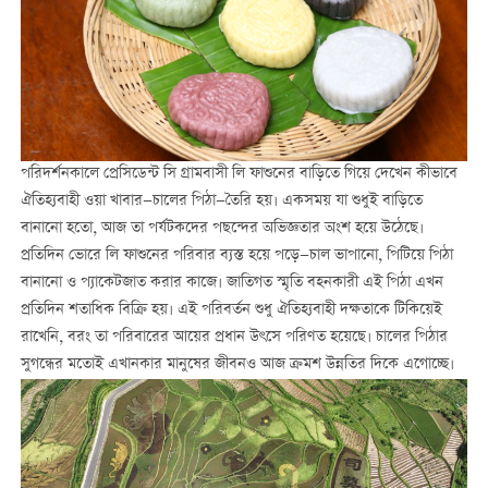
পরিদর্শনকালে প্রেসিডেন্ট সি গ্রামবাসী লি ফাশুনের বাড়িতে গিয়ে দেখেন কীভাবে
ঐতিহ্যবাহী ওয়া খাবার—চালের পিঠা—তৈরি হয়। একসময় যা শুধুই বাড়িতে
বানানো হতো, আজ তা পর্যটকদের পছন্দের অভিজ্ঞতার অংশ হয়ে উঠেছে।
প্রতিদিন ভোরে লি ফাশুনের পরিবার ব্যস্ত হয়ে পড়ে—চাল ভাপানো, পিটিয়ে পিঠা
বানানো ও প্যাকেটজাত করার কাজে। জাতিগত স্মৃতি বহনকারী এই পিঠা এখন
প্রতিদিন শতাধিক বিক্রি হয়। এই পরিবর্তন শুধু ঐতিহ্যবাহী দক্ষতাকে টিকিয়েই
রাখেনি, বরং তা পরিবারের আয়ের প্রধান উৎসে পরিণত হয়েছে। চালের পিঠার
সুগন্ধের মতোই এখানকার মানুষের জীবনও আজ ক্রমশ উন্নতির দিকে এগোচ্ছে।