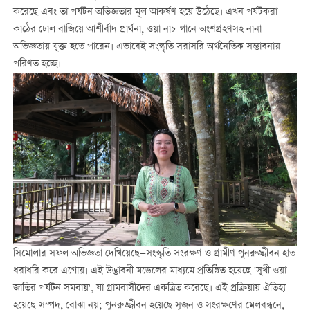
করেছে এবং তা পর্যটন অভিজ্ঞতার মূল আকর্ষণ হয়ে উঠেছে। এখন পর্যটকরা
কাঠের ঢোল বাজিয়ে আশীর্বাদ প্রার্থনা, ওয়া নাচ-গানে অংশগ্রহণসহ নানা
অভিজ্ঞতায় যুক্ত হতে পারেন। এভাবেই সংস্কৃতি সরাসরি অর্থনৈতিক সম্ভাবনায়
পরিণত হচ্ছে।
সিমোলার সফল অভিজ্ঞতা দেখিয়েছে—সংস্কৃতি সংরক্ষণ ও গ্রামীণ পুনরুজ্জীবন হাত
ধরাধরি করে এগোয়। এই উদ্ভাবনী মডেলের মাধ্যমে প্রতিষ্ঠিত হয়েছে 'সুখী ওয়া
জাতির পর্যটন সমবায়', যা গ্রামবাসীদের একত্রিত করেছে। এই প্রক্রিয়ায় ঐতিহ্য
হয়েছে সম্পদ, বোঝা নয়; পুনরুজ্জীবন হয়েছে সৃজন ও সংরক্ষণের মেলবন্ধনে,