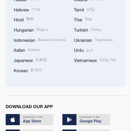
עברית
தமிழ்
Hebrew
Tamil
हिन्दी
ไทย
Hindi
Thai
Magyar
Türkçe
Hungarian
Turkish
Bahasa Indonesia
Українська
Indonesian
Ukrainian
Italiano
اردو
Italian
Urdu
日本語
Tiếng Việt
Japanese
Vietnamese
한국어
Korean
DOWNLOAD OUR APP