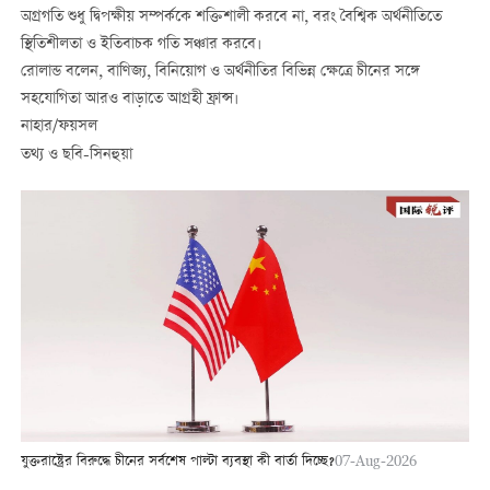
অগ্রগতি শুধু দ্বিপক্ষীয় সম্পর্ককে শক্তিশালী করবে না, বরং বৈশ্বিক অর্থনীতিতে
স্থিতিশীলতা ও ইতিবাচক গতি সঞ্চার করবে।
রোলান্ড বলেন, বাণিজ্য, বিনিয়োগ ও অর্থনীতির বিভিন্ন ক্ষেত্রে চীনের সঙ্গে
সহযোগিতা আরও বাড়াতে আগ্রহী ফ্রান্স।
নাহার/ফয়সল
তথ্য ও ছবি-সিনহুয়া
যুক্তরাষ্ট্রের বিরুদ্ধে চীনের সর্বশেষ পাল্টা ব্যবস্থা কী বার্তা দিচ্ছে?
07-Aug-2026