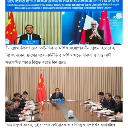
চীন-ফ্রান্স উচ্চপর্যায়ের অর্থনৈতিক ও আর্থিক সংলাপের চীনা প্রধান হিসেবে হ্য
লিফেং বলেন, ফ্রান্সের সঙ্গে অর্থনীতি ও আর্থিক খাতে বিনিময় ও বাস্তবধর্মী
সহযোগিতা আরও বিস্তৃত করতে চীন প্রস্তুত।
তিনি উল্লেখ করেন, দুই দেশের অর্থনৈতিক ও বাণিজ্যিক সম্পর্কের ধারাবাহিক