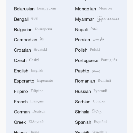
Беларуская
Монгол
Belarusian
Mongolian
বাংলা
မြန်မာဘာသာ
Bengali
Myanmar
Български
नेपाली
Bulgarian
Nepali
ខ្មែរ
فارسی
Cambodian
Persian
Hrvatski
Polski
Croatian
Polish
Český
Português
Czech
Portuguese
English
پښتو
English
Pashto
Esperanto
Română
Esperanto
Romanian
Filipino
Русский
Filipino
Russian
Français
Српски
French
Serbian
Deutsch
සිංහල
German
Sinhala
Ελληνικά
Español
Greek
Spanish
Hausa
Kiswahili
Hausa
Swahili