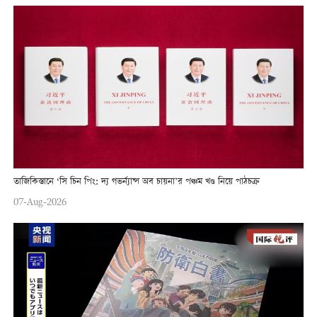
তাজিকিস্তানে ‘সি চিন পিং: দ্য গভর্ন্যান্স অব চায়না’র পঞ্চম খণ্ড নিয়ে পাঠচক্র
07-Aug-2026