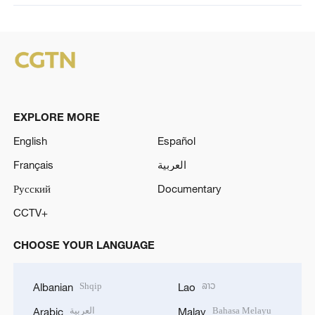
EXPLORE MORE
English
Español
Français
العربية
Русский
Documentary
CCTV+
CHOOSE YOUR LANGUAGE
Shqip
ລາວ
Albanian
Lao
العربية
Bahasa Melayu
Arabic
Malay