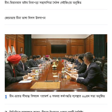
চীন-মিয়ানমার অষ্টম নিরাপত্তা সহযোগিতা বৈঠক বেইজিংয়ে অনুষ্ঠিত
জেনেভায় চীনা ভাষা দিবস উদযাপন
1
চীন-ভারত সীমান্ত বিষয়ক পরামর্শ ও সমন্বয় কর্মপদ্ধতি ব্যবস্থার ৩৬তম সভা অনুষ্ঠিত