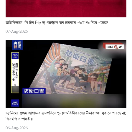
তাজিকিস্তানে ‘সি চিন পিং: দ্য গভর্ন্যান্স অব চায়না’র পঞ্চম খণ্ড নিয়ে পাঠচক্র
07-Aug-2026
অ্যানিমের প্রচ্ছদ জাপানের দ্রুতগতিতে পুনঃসামরিকীকরণের উচ্চাকাঙ্ক্ষা লুকাতে পারছে না:
সিএমজি সম্পাদকীয়
06-Aug-2026