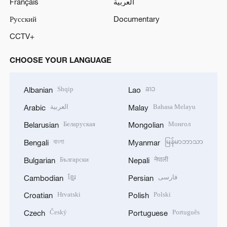
Français
العربية
Русский
Documentary
CCTV+
CHOOSE YOUR LANGUAGE
Shqip
ລາວ
Albanian
Lao
العربية
Bahasa Melayu
Arabic
Malay
Беларуская
Монгол
Belarusian
Mongolian
বাংলা
မြန်မာဘာသာ
Bengali
Myanmar
Български
नेपाली
Bulgarian
Nepali
ខ្មែរ
فارسی
Cambodian
Persian
Hrvatski
Polski
Croatian
Polish
Český
Português
Czech
Portuguese