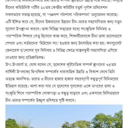
কৌশলগত দিকনির্দেশনায় চীন-ভারত সম্পর্ক স্থিরভাবে উন্নতি লাভ করছে। সম্প্রতি
চীনের কমিউনিস্ট পার্টির ২০তম কেন্দ্রীয় কমিটির চতুর্থ পূর্ণাঙ্গ অধিবেশন
সফলভাবে সমাপ্ত হয়েছে, যা ‘পঞ্চদশ পাঁচশালা পরিকল্পনা’ অনুমোদন করেছে।
এটি ইঙ্গিত করে যে, চীনের উচ্চমানের উন্নয়ন চীন-ভারত সহযোগিতার জন্য নতুন
সুযোগ উপস্থাপন করবে। ভাষা বিভিন্ন সভ্যতার মধ্যে সাংস্কৃতিক বিনিময় ও
পারস্পরিক শিক্ষার সেতু হিসেবে কাজ করে, শিক্ষার্থীদেরকে চীনা ভাষা ভালোভাবে
শেখার এবং বর্তমানের ‘হিউয়েন সাং’ হওয়ার জন্য উত্সাহিত করা হয়। কনস্যুলেট
জেনারেল দু’দেশের যুব বিনিময় ও বিভিন্ন ক্ষেত্রে বাস্তবমুখী সহযোগিতা এগিয়ে
নেওয়ার জন্য প্রতিশ্রুতিবদ্ধ।
উপ-উপাচার্য ড. ঘোষ বলেন যে, দুদেশের কূটনৈতিক সম্পর্ক স্থাপনের ৭৫তম
বার্ষিকী উপলক্ষ্যে দ্বিপাক্ষিক সম্পর্কের ধারাবাহিক উন্নতি ও বিকাশ দেখে তিনি
অত্যন্ত আনন্দিত। ভারত ও চীনের হাজার হাজার বছরব্যাপী বন্ধুত্বপূর্ণ বিনিময়ের
ইতিহাস রয়েছে। আশা করা যায় যে দুদেশের যুবকেরা একে অপরের ভাষা ও
সংস্কৃতি শিখে পারস্পরিক বোঝাপড়া ও বন্ধুত্ব বাড়াবে এবং একসাথে মিলিতভাবে
চীন-ভারত সম্পর্কের উজ্জ্বল ভবিষ্যত সৃষ্টি করবে।