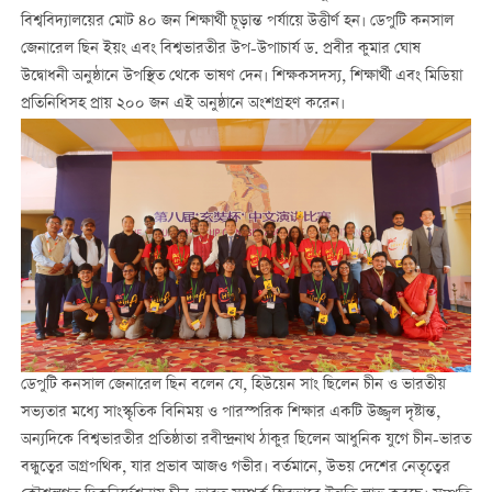
বিশ্ববিদ্যালয়ের মোট ৪০ জন শিক্ষার্থী চূড়ান্ত পর্যায়ে উত্তীর্ণ হন। ডেপুটি কনসাল
জেনারেল ছিন ইয়ং এবং বিশ্বভারতীর উপ-উপাচার্য ড. প্রবীর কুমার ঘোষ
উদ্বোধনী অনুষ্ঠানে উপস্থিত থেকে ভাষণ দেন। শিক্ষকসদস্য, শিক্ষার্থী এবং মিডিয়া
প্রতিনিধিসহ প্রায় ২০০ জন এই অনুষ্ঠানে অংশগ্রহণ করেন।
ডেপুটি কনসাল জেনারেল ছিন বলেন যে, হিউয়েন সাং ছিলেন চীন ও ভারতীয়
সভ্যতার মধ্যে সাংস্কৃতিক বিনিময় ও পারস্পরিক শিক্ষার একটি উজ্জ্বল দৃষ্টান্ত,
অন্যদিকে বিশ্বভারতীর প্রতিষ্ঠাতা রবীন্দ্রনাথ ঠাকুর ছিলেন আধুনিক যুগে চীন-ভারত
বন্ধুত্বের অগ্রপথিক, যার প্রভাব আজও গভীর। বর্তমানে, উভয় দেশের নেতৃত্বের