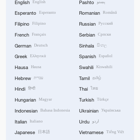
English
پښتو
English
Pashto
Esperanto
Română
Esperanto
Romanian
Filipino
Русский
Filipino
Russian
Français
Српски
French
Serbian
Deutsch
සිංහල
German
Sinhala
Ελληνικά
Español
Greek
Spanish
Hausa
Kiswahili
Hausa
Swahili
עברית
தமிழ்
Hebrew
Tamil
हिन्दी
ไทย
Hindi
Thai
Magyar
Türkçe
Hungarian
Turkish
Bahasa Indonesia
Українська
Indonesian
Ukrainian
Italiano
اردو
Italian
Urdu
日本語
Tiếng Việt
Japanese
Vietnamese