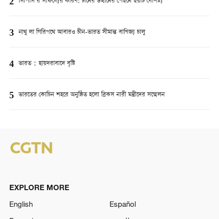
2
সিপিসি’র সাফল্যের কারণ: চীনের উত্থানের পেছনে ছয়টি বৈশিষ্ট্য
3
নাথু লা গিরিপথে আবারও চীন-ভারত সীমান্ত বাণিজ্য চালু
4
ভারত：হায়দরাবাদে বৃষ্টি
5
ভারতের কোচিন শহরে অনুষ্ঠিত হলো ব্রিকস নারী মন্ত্রীদের সম্মেলন
EXPLORE MORE
English
Español