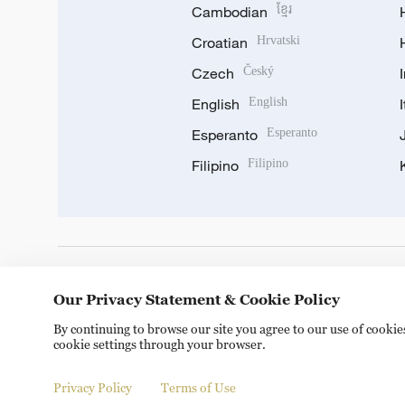
Cambodian
ខ្មែរ
Croatian
Hrvatski
Czech
Český
English
English
Esperanto
Esperanto
Filipino
Filipino
DOWNLOAD OUR APP
Our Privacy Statement & Cookie Policy
By continuing to browse our site you agree to our use of cooki
cookie settings through your browser.
Privacy Policy
Terms of Use
Copyright © 2024 CGTN.
京ICP备20000184号
京公网安