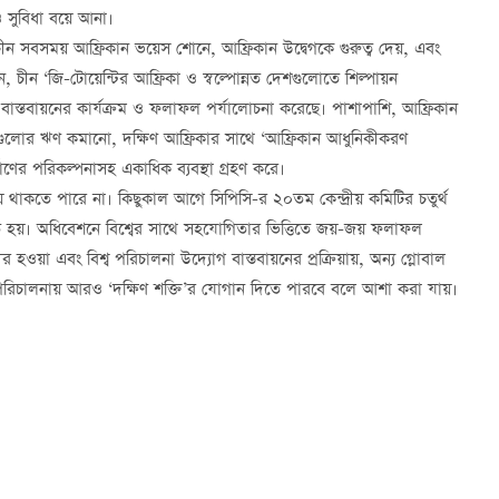
রও সুবিধা বয়ে আনা।
 চীন সবসময় আফ্রিকান ভয়েস শোনে, আফ্রিকান উদ্বেগকে গুরুত্ব দেয়, এবং
, চীন ‘জি-টোয়েন্টির আফ্রিকা ও স্বল্পোন্নত দেশগুলোতে শিল্পায়ন
 বাস্তবায়নের কার্যক্রম ও ফলাফল পর্যালোচনা করেছে। পাশাপাশি, আফ্রিকান
েশগুলোর ঋণ কমানো, দক্ষিণ আফ্রিকার সাথে ‘আফ্রিকান আধুনিকীকরণ
্মাণের পরিকল্পনাসহ একাধিক ব্যবস্থা গ্রহণ করে।
 থাকতে পারে না। কিছুকাল আগে সিপিসি-র ২০তম কেন্দ্রীয় কমিটির চতুর্থ
ৃহীত হয়। অধিবেশনে বিশ্বের সাথে সহযোগিতার ভিত্তিতে জয়-জয় ফলাফল
 হওয়া এবং বিশ্ব পরিচালনা উদ্যোগ বাস্তবায়নের প্রক্রিয়ায়, অন্য গ্লোবাল
 পরিচালনায় আরও ‘দক্ষিণ শক্তি’র যোগান দিতে পারবে বলে আশা করা যায়।