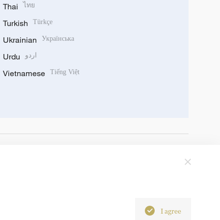
Thai
ไทย
Turkish
Türkçe
Ukrainian
Українська
Urdu
اردو
Vietnamese
Tiếng Việt
I agree
6