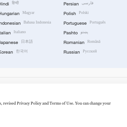
Hindi
हिन्दी
Persian
فارسی
Hungarian
Magyar
Polish
Polski
Indonesian
Bahasa Indonesia
Portuguese
Português
Italian
Italiano
Pashto
پښتو
Japanese
日本語
Romanian
Română
Korean
한국어
Russian
Русский
es, revised Privacy Policy and Terms of Use. You can change your
备 11010502050052号
Disinformation report hotline: 010-8506146