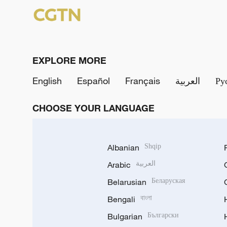
EXPLORE MORE
English
Español
Français
العربية
Ру
CHOOSE YOUR LANGUAGE
Albanian
Shqip
Arabic
العربية
Belarusian
Беларуская
Bengali
বাংলা
Bulgarian
Български