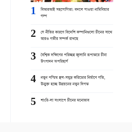
1
বিআরআই সহযোগিতা: বদলে যাওয়া নামিবিয়ার
গল্প
2
যে নীতির কারণে বিদেশি কম্পানিগুলো চীনের সাথে
আরও গভীর সম্পর্ক রাখছে
3
বৈশ্বিক দক্ষিণের পরিচ্ছন্ন জ্বালানি রূপান্তরে চীনা
উৎপাদন অপরিহার্য
4
নতুন পশ্চিম স্থল-সমুদ্র করিডোর নির্মাণে গতি,
উন্মুক্ত হচ্ছে উন্নয়নের নতুন দিগন্ত
5
শাংরি-লা সংলাপে চীনের মনোভাব