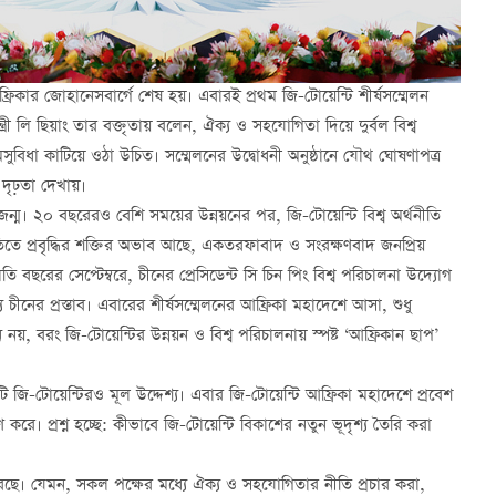
ফ্রিকার জোহানেসবার্গে শেষ হয়। এবারই প্রথম জি-টোয়েন্টি শীর্ষসম্মেলন
ী লি ছিয়াং তার বক্তৃতায় বলেন, ঐক্য ও সহযোগিতা দিয়ে দুর্বল বিশ্ব
অসুবিধা কাটিয়ে ওঠা উচিত। সম্মেলনের উদ্বোধনী অনুষ্ঠানে যৌথ ঘোষণাপত্র
দৃঢ়তা দেখায়।
ম। ২০ বছরেরও বেশি সময়ের উন্নয়নের পর, জি-টোয়েন্টি বিশ্ব অর্থনীতি
্থনীতিতে প্রবৃদ্ধির শক্তির অভাব আছে, একতরফাবাদ ও সংরক্ষণবাদ জনপ্রিয়
 চলতি বছরের সেপ্টেম্বরে, চীনের প্রেসিডেন্ট সি চিন পিং বিশ্ব পরিচালনা উদ্যোগ
্য চীনের প্রস্তাব। এবারের শীর্ষসম্মেলনের আফ্রিকা মহাদেশে আসা, শুধু
লন নয়, বরং জি-টোয়েন্টির উন্নয়ন ও বিশ্ব পরিচালনায় স্পষ্ট ‘আফ্রিকান ছাপ’
জি-টোয়েন্টিরও মূল উদ্দেশ্য। এবার জি-টোয়েন্টি আফ্রিকা মহাদেশে প্রবেশ
ে। প্রশ্ন হচ্ছে: কীভাবে জি-টোয়েন্টি বিকাশের নতুন ভূদৃশ্য তৈরি করা
রেছে। যেমন, সকল পক্ষের মধ্যে ঐক্য ও সহযোগিতার নীতি প্রচার করা,