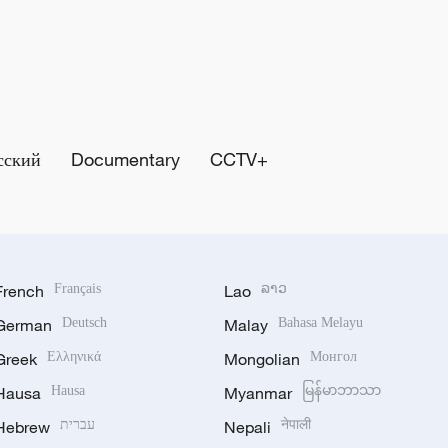
сский
Documentary
CCTV+
French
Français
Lao
ລາວ
German
Deutsch
Malay
Bahasa Melayu
Greek
Ελληνικά
Mongolian
Монгол
Hausa
Hausa
Myanmar
မြန်မာဘာသာ
Hebrew
עברית
Nepali
नेपाली