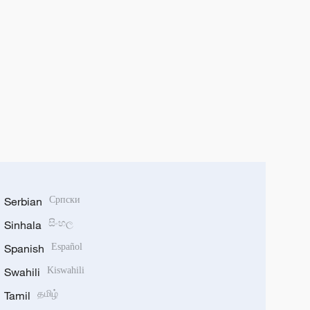
Serbian
Српски
Sinhala
සිංහල
Spanish
Español
Swahili
Kiswahili
Tamil
தமிழ்