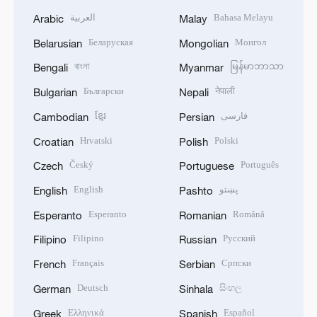
العربية
Bahasa Melayu
Arabic
Malay
Беларуская
Монгол
Belarusian
Mongolian
বাংলা
မြန်မာဘာသာ
Bengali
Myanmar
Български
नेपाली
Bulgarian
Nepali
ខ្មែរ
فارسی
Cambodian
Persian
Hrvatski
Polski
Croatian
Polish
Český
Português
Czech
Portuguese
English
پښتو
English
Pashto
Esperanto
Română
Esperanto
Romanian
Filipino
Русский
Filipino
Russian
Français
Српски
French
Serbian
Deutsch
සිංහල
German
Sinhala
Ελληνικά
Español
Greek
Spanish