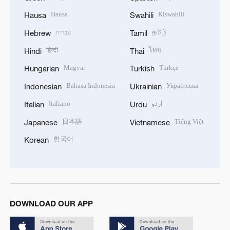
Hausa
Kiswahili
Hausa
Swahili
עברית
தமிழ்
Hebrew
Tamil
हिन्दी
ไทย
Hindi
Thai
Magyar
Türkçe
Hungarian
Turkish
Bahasa Indonesia
Українська
Indonesian
Ukrainian
Italiano
اردو
Italian
Urdu
日本語
Tiếng Việt
Japanese
Vietnamese
한국어
Korean
DOWNLOAD OUR APP