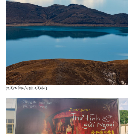
(ছাই/আলিম/ওয়াং হাইমান)