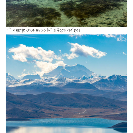
এটি সমুদ্রপৃষ্ঠ থেকে ৪৪০০ মিটার উঁচুতে অবস্থিত।