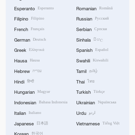
Esperanto
Română
Esperanto
Romanian
Filipino
Русский
Filipino
Russian
Français
Српски
French
Serbian
Deutsch
සිංහල
German
Sinhala
Ελληνικά
Español
Greek
Spanish
Hausa
Kiswahili
Hausa
Swahili
עברית
தமிழ்
Hebrew
Tamil
हिन्दी
ไทย
Hindi
Thai
Magyar
Türkçe
Hungarian
Turkish
Bahasa Indonesia
Українська
Indonesian
Ukrainian
Italiano
اردو
Italian
Urdu
日本語
Tiếng Việt
Japanese
Vietnamese
한국어
Korean