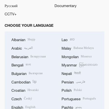
Русский
Documentary
CCTV+
CHOOSE YOUR LANGUAGE
Shqip
ລາວ
Albanian
Lao
العربية
Bahasa Melayu
Arabic
Malay
Беларуская
Монгол
Belarusian
Mongolian
বাংলা
မြန်မာဘာသာ
Bengali
Myanmar
Български
नेपाली
Bulgarian
Nepali
ខ្មែរ
فارسی
Cambodian
Persian
Hrvatski
Polski
Croatian
Polish
Český
Português
Czech
Portuguese
English
پښتو
English
Pashto