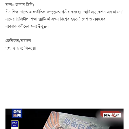
বলেও জানান তিনি।
চীন শিক্ষা খাতে আন্তর্জাতিক সম্পৃক্ততা গভীর করছে। ‘স্মার্ট এডুকেশন অব চায়না’
নামের ডিজিটাল শিক্ষা প্ল্যাটফর্ম এখন বিশ্বের ২২০টি দেশ ও অঞ্চলের
ব্যবহারকারীদের জন্য উন্মুক্ত।
জেনিফার/ফয়সল
তথ্য ও ছবি: সিনহুয়া