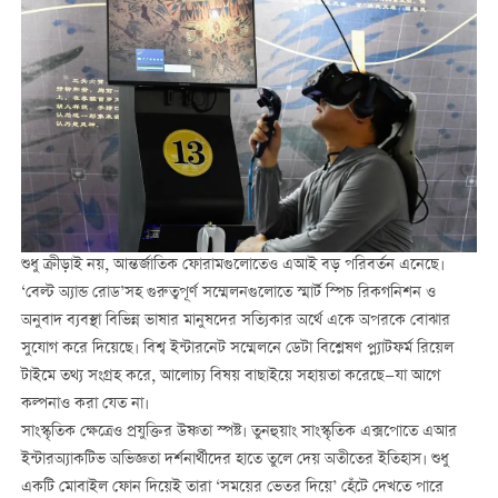
শুধু ক্রীড়াই নয়, আন্তর্জাতিক ফোরামগুলোতেও এআই বড় পরিবর্তন এনেছে।
‘বেল্ট অ্যান্ড রোড’সহ গুরুত্বপূর্ণ সম্মেলনগুলোতে স্মার্ট স্পিচ রিকগনিশন ও
অনুবাদ ব্যবস্থা বিভিন্ন ভাষার মানুষদের সত্যিকার অর্থে একে অপরকে বোঝার
সুযোগ করে দিয়েছে। বিশ্ব ইন্টারনেট সম্মেলনে ডেটা বিশ্লেষণ প্ল্যাটফর্ম রিয়েল
টাইমে তথ্য সংগ্রহ করে, আলোচ্য বিষয় বাছাইয়ে সহায়তা করেছে—যা আগে
কল্পনাও করা যেত না।
সাংস্কৃতিক ক্ষেত্রেও প্রযুক্তির উষ্ণতা স্পষ্ট। তুনহুয়াং সাংস্কৃতিক এক্সপোতে এআর
ইন্টারঅ্যাকটিভ অভিজ্ঞতা দর্শনার্থীদের হাতে তুলে দেয় অতীতের ইতিহাস। শুধু
একটি মোবাইল ফোন দিয়েই তারা ‘সময়ের ভেতর দিয়ে’ হেঁটে দেখতে পারে