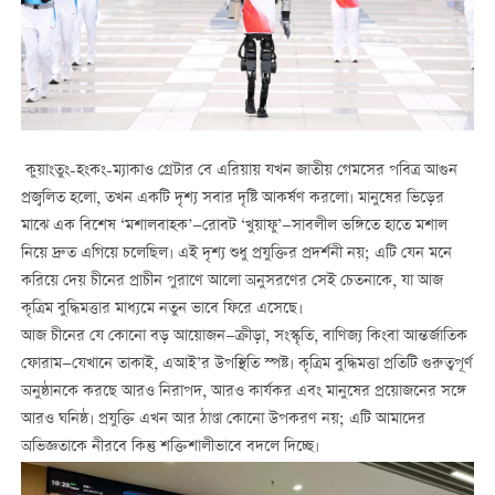
কুয়াংতুং-হংকং-ম্যাকাও গ্রেটার বে এরিয়ায় যখন জাতীয় গেমসের পবিত্র আগুন
প্রজ্বলিত হলো, তখন একটি দৃশ্য সবার দৃষ্টি আকর্ষণ করলো। মানুষের ভিড়ের
মাঝে এক বিশেষ ‘মশালবাহক’—রোবট ‘খুয়াফু’—সাবলীল ভঙ্গিতে হাতে মশাল
নিয়ে দ্রুত এগিয়ে চলেছিল। এই দৃশ্য শুধু প্রযুক্তির প্রদর্শনী নয়; এটি যেন মনে
করিয়ে দেয় চীনের প্রাচীন পুরাণে আলো অনুসরণের সেই চেতনাকে, যা আজ
কৃত্রিম বুদ্ধিমত্তার মাধ্যমে নতুন ভাবে ফিরে এসেছে।
আজ চীনের যে কোনো বড় আয়োজন—ক্রীড়া, সংস্কৃতি, বাণিজ্য কিংবা আন্তর্জাতিক
ফোরাম—যেখানে তাকাই, এআই’র উপস্থিতি স্পষ্ট। কৃত্রিম বুদ্ধিমত্তা প্রতিটি গুরুত্বপূর্ণ
অনুষ্ঠানকে করছে আরও নিরাপদ, আরও কার্যকর এবং মানুষের প্রয়োজনের সঙ্গে
আরও ঘনিষ্ঠ। প্রযুক্তি এখন আর ঠাণ্ডা কোনো উপকরণ নয়; এটি আমাদের
অভিজ্ঞতাকে নীরবে কিন্তু শক্তিশালীভাবে বদলে দিচ্ছে।