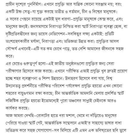
প্রাচীন দৃশ্যের পুনর্নির্মাণ। এখানে প্রযুক্তি আর যান্ত্রিক কোনো সরঞ্জাম নয়; বরং
একটি উষ্ণ সেতু—যা যুক্ত করছে অতীত ও বর্তমান, চীন ও বিশ্বের মানুষকে।
এ সবের পেছনে রয়েছে একটাই মূল ধারণা—প্রযুক্তি মানুষকে কেন্দ্র করে, এবং
মানুষের জন্যই। জনসমাগমে নিরাপত্তা নিশ্চিত করা স্মার্ট নিরাপত্তা ব্যবস্থা হোক, বা
দৃষ্টিপ্রতিবন্ধীদের জন্য ভয়েস নেভিগেশন—সবকিছুর লক্ষ্য একটাই: প্রতিটি
অংশগ্রহণকারীর মর্যাদা, নিরাপত্তা এবং অভিজ্ঞতা উন্নত করা। প্রযুক্তির আসল
সৌন্দর্য এখানেই—এটি যত কম চোখে পড়ে, তত বেশি আমাদের জীবনকে সহজ
করে।
এর চেয়েও গুরুত্বপূর্ণ হলো—এই জাতীয় অনুষ্ঠানগুলো প্রযুক্তির জন্য সেরা
পরীক্ষাগার হিসেবে কাজ করছে। এখানে পরীক্ষিত এআই প্রযুক্তি খুব দ্রুতই প্রয়োগ
হচ্ছে শহর ব্যবস্থাপনা ও শিল্প উন্নয়নে। উদাহরণ হিসেবে বলা যায়, বিশ্ব
উদ্যানতত্ত্ব প্রদর্শনীতে পরীক্ষিত পরিবেশ পর্যবেক্ষণ প্রযুক্তি হয়তো এখন কোনো
শহরের বায়ুগুণমান রক্ষা করছে; চীন আন্তর্জাতিক আমদানি মেলায় প্রদর্শিত স্মার্ট
লজিস্টিক প্রযুক্তি হয়তো ইতোমধ্যেই পুরো অঞ্চলের সাপ্লাই চেইনকে আরও
কার্যকর করছে।
আজ আমরা দেখছি—রোবটের হাতে ধরা মশাল, থেমে না দাঁড়িয়েও মানুষের
পেরিয়ে যাওয়া স্মার্ট গেট, আন্তর্জাতিক সম্মেলনে এআই’র সাহায্যে ভাষার বাধা
অতিক্রম করে সহজ যোগাযোগ—সব মিলিয়ে এটি এমন এক ভবিষ্যতের ছবি তুলে