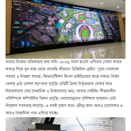
আমার নিজের অভিজ্ঞতার কথা বলি। ২০২৩ সালে হাংচৌ এশিয়ান গেমস কভার
করতে গিয়ে খুব কাছ থেকে দেখেছি কীভাবে ‘ডিজিটাল ব্রেইন’ পুরো গেমসকে
সমন্বয় ও নিয়ন্ত্রণ করছে। জিমন্যাস্টিকস কিংবা ডাইভিংয়ের মতো দক্ষতা-নির্ভর
খেলায় ৩ডি মোশন ক্যাপচার প্রযুক্তি প্রতিটি ক্রিয়া নিখুঁতভাবে রেকর্ড করে
বিচারকদের দেয় বৈজ্ঞানিক ও নির্ভরযোগ্য তথ্য। আবার বেইজিং শীতকালীন
অলিম্পিকে কম্পিউটার ভিশন প্রযুক্তি খেলোয়াড়দের প্রশিক্ষণে দৃশ্যমান ডেটা
বিশ্লেষণ সরবরাহ করেছে। এ সবই প্রমাণ করে—ক্রীড়া জগৎ আরও ন্যায়সঙ্গত ও
আরও বৈজ্ঞানিক পথে এগিয়ে যাচ্ছে।