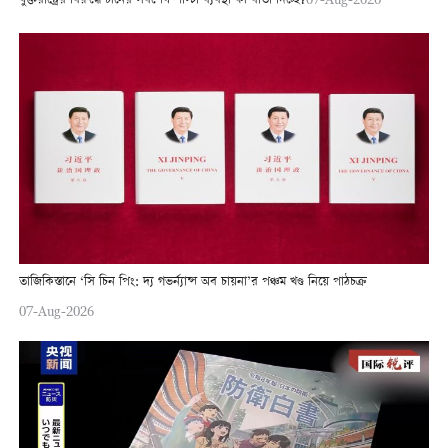
যুক্তরাষ্ট্রের বিরুদ্ধে চীনের সর্বশেষ পাল্টা ব্যবস্থা কী বার্তা দিচ্ছে?
তাজিকিস্তানে ‘সি চিন পিং: দ্য গভর্ন্যান্স অব চায়না’র পঞ্চম খণ্ড নিয়ে পাঠচক্র
07-Aug-2026