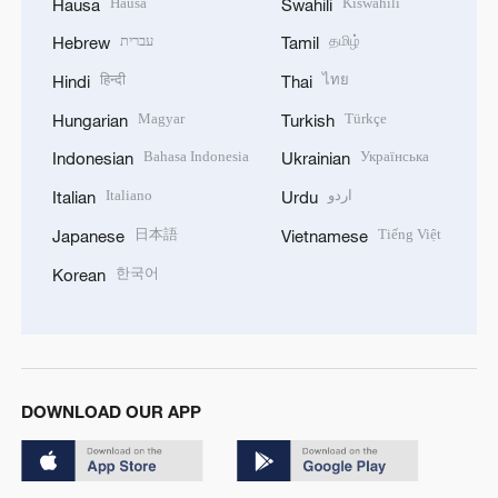
Hausa
Kiswahili
Hausa
Swahili
עברית
தமிழ்
Hebrew
Tamil
हिन्दी
ไทย
Hindi
Thai
Magyar
Türkçe
Hungarian
Turkish
Bahasa Indonesia
Українська
Indonesian
Ukrainian
Italiano
اردو
Italian
Urdu
日本語
Tiếng Việt
Japanese
Vietnamese
한국어
Korean
DOWNLOAD OUR APP