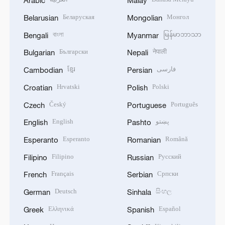
Arabic
Malay
Беларуская
Монгол
Belarusian
Mongolian
বাংলা
မြန်မာဘာသာ
Bengali
Myanmar
Български
नेपाली
Bulgarian
Nepali
ខ្មែរ
فارسی
Cambodian
Persian
Hrvatski
Polski
Croatian
Polish
Český
Português
Czech
Portuguese
English
پښتو
English
Pashto
Esperanto
Română
Esperanto
Romanian
Filipino
Русский
Filipino
Russian
Français
Српски
French
Serbian
Deutsch
සිංහල
German
Sinhala
Ελληνικά
Español
Greek
Spanish