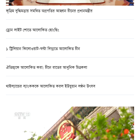
কৃত্রিম বুদ্ধিমত্তায় সমন্বিত অগ্রগতির আহ্বান চীনের প্রধানমন্ত্রীর
ড্রোন লাইট শোতে আলোকিত ছোংছিং
১ ট্রিলিয়ান কিলোওয়াট–ঘণ্টা বিদ্যুতে আলোকিত চীন
ঐতিহ্যকে আলোকিত করা: চীনে রাতের আধুনিক চিত্রকলা
থাইল্যান্ডের ব্যাংকককে আলোকিত করল ইউয়ুয়ান লণ্ঠন উৎসব