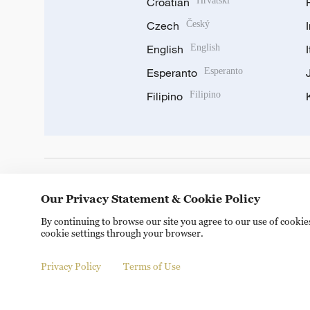
Croatian
Hrvatski
Czech
Český
English
English
Esperanto
Esperanto
Filipino
Filipino
DOWNLOAD OUR APP
Our Privacy Statement & Cookie Policy
By continuing to browse our site you agree to our use of cooki
cookie settings through your browser.
Privacy Policy
Terms of Use
Copyright © 2024 CGTN.
京ICP备20000184号
京公网安