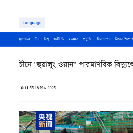
Language
মূলপাতা
চীন
বিশ্ব
অর্থনীতি
মতামত
প্রযুক্তি
জীবনযাপন
চীনের শিল্প 
চীনে "হুয়ালুং ওয়ান" পারমাণবিক বিদ্যুত্ক
10:11:55 18-Nov-2025