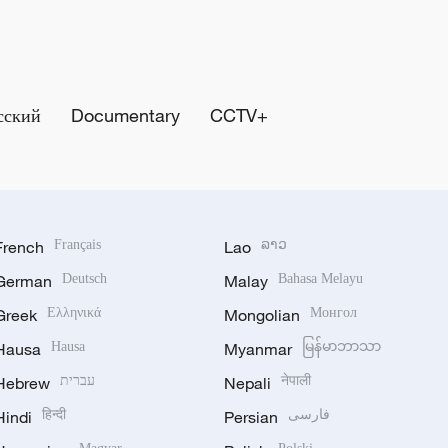
сский
Documentary
CCTV+
French
Français
Lao
ລາວ
German
Deutsch
Malay
Bahasa Melayu
Greek
Ελληνικά
Mongolian
Монгол
Hausa
Hausa
Myanmar
မြန်မာဘာသာ
Hebrew
עברית
Nepali
नेपाली
Hindi
हिन्दी
Persian
فارسی