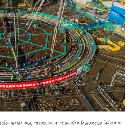
্তি ব্যবহার করে, "হুয়ালুং ওয়ান" পারমাণবিক বিদ্যুত্কেন্দ্রের নির্মাণকাজ