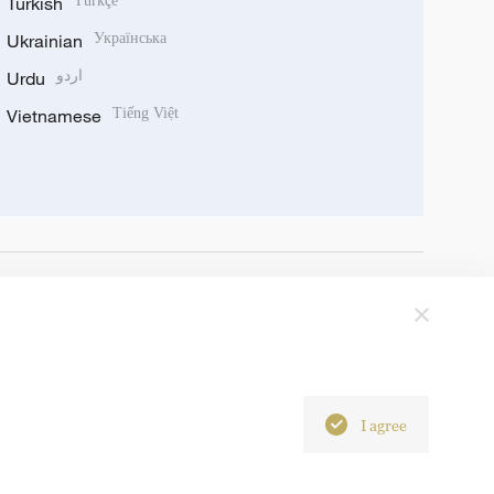
Turkish
Türkçe
Ukrainian
Українська
Urdu
اردو
Vietnamese
Tiếng Việt
I agree
6