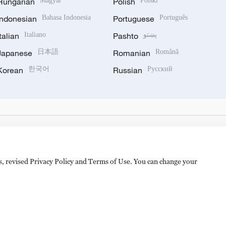
Hungarian
Magyar
Polish
Polski
Indonesian
Bahasa Indonesia
Portuguese
Português
Italian
Italiano
Pashto
پښتو
Japanese
日本語
Romanian
Română
Korean
한국어
Russian
Русский
es, revised Privacy Policy and Terms of Use. You can change your
备 11010502050052号
Disinformation report hotline: 010-8506146