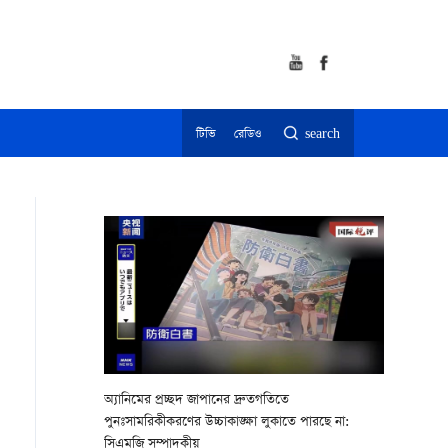
টিভি
রেডিও
search
অ্যানিমের প্রচ্ছদ জাপানের দ্রুতগতিতে
পুনঃসামরিকীকরণের উচ্চাকাঙ্ক্ষা লুকাতে পারছে না:
সিএমজি সম্পাদকীয়