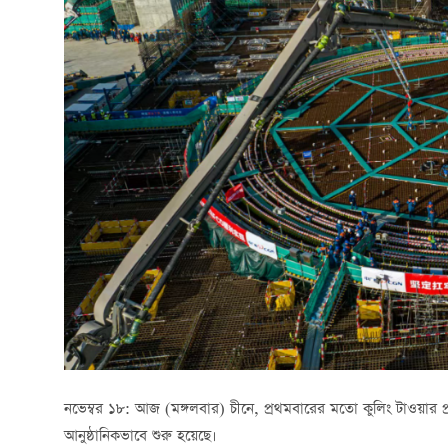
নভেম্বর ১৮: আজ (মঙ্গলবার) চীনে, প্রথমবারের মতো কুলিং টাওয়ার প্রযুক
আনুষ্ঠানিকভাবে শুরু হয়েছে।