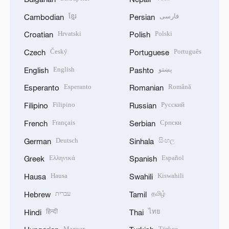
ខ្មែរ
فارسی
Cambodian
Persian
Hrvatski
Polski
Croatian
Polish
Český
Português
Czech
Portuguese
English
پښتو
English
Pashto
Esperanto
Română
Esperanto
Romanian
Filipino
Русский
Filipino
Russian
Français
Српски
French
Serbian
Deutsch
සිංහල
German
Sinhala
Ελληνικά
Español
Greek
Spanish
Hausa
Kiswahili
Hausa
Swahili
עברית
தமிழ்
Hebrew
Tamil
हिन्दी
ไทย
Hindi
Thai
Magyar
Türkçe