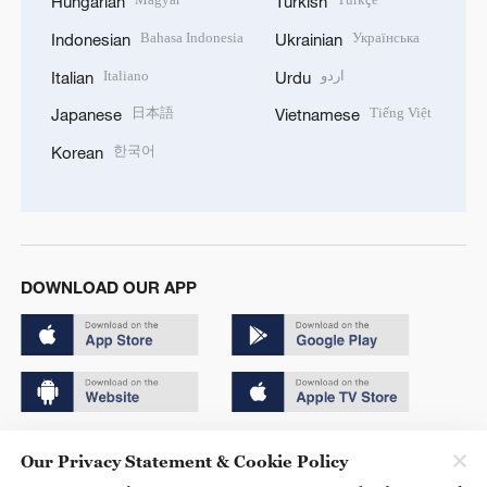
Hungarian
Turkish
Bahasa Indonesia
Українська
Indonesian
Ukrainian
Italiano
اردو
Italian
Urdu
日本語
Tiếng Việt
Japanese
Vietnamese
한국어
Korean
DOWNLOAD OUR APP
Copyright © 2024 CGTN.
Our Privacy Statement & Cookie Policy
京ICP备20000184号