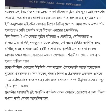
নভেম্বর ১৫, সিএমজি বাংলা ডেস্ক: দক্ষিণ চীনের প্রযুক্তি-হাব কুয়াংতোং প্রদেশের
শেনচেনে শুক্রবার জমকালো আয়োজনের মধ্য দিয়ে শুরু হয়েছে ২৭তম চায়না
ইন্টারন্যাশনাল হাই-টেক ফেয়ার। বিশ্বের বিভিন্ন দেশ ও অঞ্চল থেকে আগত পাঁচ
হাজারেরও বেশি প্রদর্শক অংশ নিচ্ছেন এবারের প্রদর্শনীতে।
তিন দিনব্যাপী এই মেলায় কৃত্রিম বুদ্ধিমত্তা ও রোবটিক্স, সেমিকন্ডাক্টর ও
ইন্টিগ্রেটেড সার্কিট, কনজ্যুমার ইলেকট্রনিক্স, লো-অ্যালটিটিউড অর্থনীতি এবং
বাণিজ্যিক মহাকাশসহ মোট ২২টি বিশেষায়িত প্রদর্শনী এলাকা রাখা হয়েছে।
আয়োজকদের ধারণা, এবারের আসরে পেশাদার দর্শনার্থীর সংখ্যা ৪ লাখ ৫০
হাজার ছাড়িয়ে যাবে।
উদ্বোধনী দিনে শেনচেন মিউনিসিপ্যাল সায়েন্স, টেকনোলজি অ্যান্ড ইনোভেশন
ব্যুরোর পরিচালক চাং লিন বলেন, শহরটি শিল্প ও উদ্ভাবনকে একসঙ্গে এগিয়ে
নিতে সমন্বিতভাবে কাজ করছে। তার মতে, শেনচেন শিল্প–উদ্ভাবন সমন্বয়ে নতুন
দৃষ্টান্ত স্থাপন করছে।
প্রদর্শনীর পাশাপাশি দুই শতাধিক কার্যক্রম যেমন ফোরাম, রোডশো ও ক্রয়-বিক্রয়
সংযোগকারী সেশন আয়োজিত হবে।