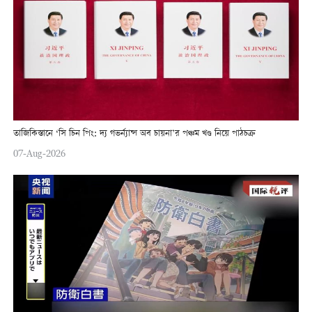
তাজিকিস্তানে ‘সি চিন পিং: দ্য গভর্ন্যান্স অব চায়না’র পঞ্চম খণ্ড নিয়ে পাঠচক্র
07-Aug-2026