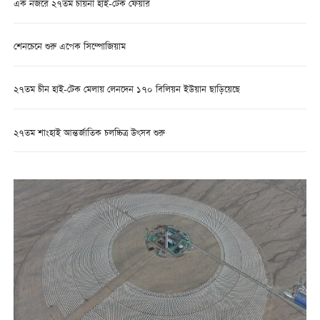
এক নজরে ২৭তম চায়না হাই-টেক ফেয়ার
শেনচেনে শুরু এপেক সিম্পোজিয়াম
২৭তম চীন হাই-টেক মেলায় লেনদেন ১৭০ বিলিয়ন ইউয়ান ছাড়িয়েছে
২৭তম শাংহাই আন্তর্জাতিক চলচ্চিত্র উৎসব শুরু