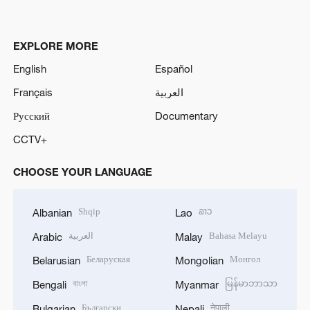
EXPLORE MORE
English
Español
Français
العربية
Русский
Documentary
CCTV+
CHOOSE YOUR LANGUAGE
Shqip
ລາວ
Albanian
Lao
العربية
Bahasa Melayu
Arabic
Malay
Беларуская
Монгол
Belarusian
Mongolian
বাংলা
မြန်မာဘာသာ
Bengali
Myanmar
Български
नेपाली
Bulgarian
Nepali