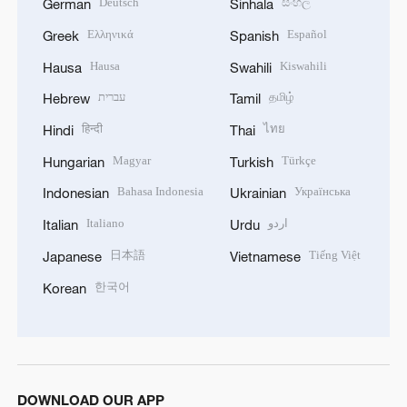
Deutsch
සිංහල
German
Sinhala
Ελληνικά
Español
Greek
Spanish
Hausa
Kiswahili
Hausa
Swahili
עברית
தமிழ்
Hebrew
Tamil
हिन्दी
ไทย
Hindi
Thai
Magyar
Türkçe
Hungarian
Turkish
Bahasa Indonesia
Українська
Indonesian
Ukrainian
Italiano
اردو
Italian
Urdu
日本語
Tiếng Việt
Japanese
Vietnamese
한국어
Korean
DOWNLOAD OUR APP