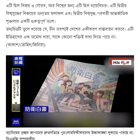
এটি ছিল বিজয় ও গৌরব, আর বিশ্বের জন্য এটি ছিল ন্যায়বিচার। এটি দ্বিতীয়
বিশ্বযুদ্ধের বিজয়ের অন্যতম ফলাফল এবং দ্বিতীয় বিশ্বযুদ্ধ-পরবর্তী আন্তর্জাতিক
শৃঙ্খলার একটি গুরুত্বপূর্ণ অংশ।
তথ্যচিত্রটি তুলে ধরেছে যে, চীন অবশ্যই দেশের একীকরণ বাস্তবায়ন করবে। এটি
ইতিহাসের এক অমোঘ ধারা, যাকে কোনো শক্তিই বাধা দিতে পারে না।
(আকাশ/তৌহিদ/জিনিয়া)
অ্যানিমের প্রচ্ছদ জাপানের দ্রুতগতিতে পুনঃসামরিকীকরণের উচ্চাকাঙ্ক্ষা লুকাতে পারছে না:
সিএমজি সম্পাদকীয়