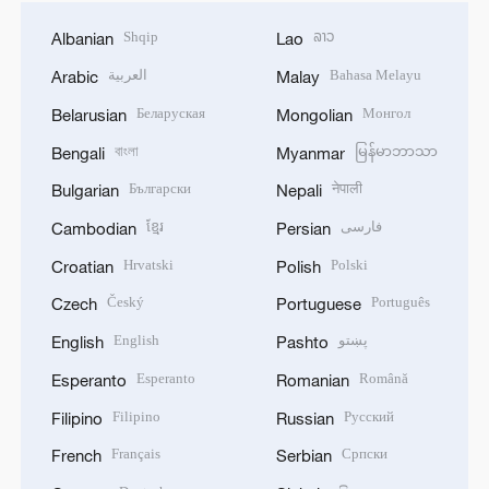
Shqip
ລາວ
Albanian
Lao
العربية
Bahasa Melayu
Arabic
Malay
Беларуская
Монгол
Belarusian
Mongolian
বাংলা
မြန်မာဘာသာ
Bengali
Myanmar
Български
नेपाली
Bulgarian
Nepali
ខ្មែរ
فارسی
Cambodian
Persian
Hrvatski
Polski
Croatian
Polish
Český
Português
Czech
Portuguese
English
پښتو
English
Pashto
Esperanto
Română
Esperanto
Romanian
Filipino
Русский
Filipino
Russian
Français
Српски
French
Serbian