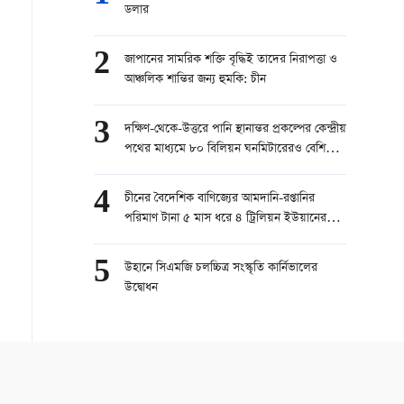
ডলার
2
জাপানের সামরিক শক্তি বৃদ্ধিই তাদের নিরাপত্তা ও
আঞ্চলিক শান্তির জন্য হুমকি: চীন
3
দক্ষিণ-থেকে-উত্তরে পানি স্থানান্তর প্রকল্পের কেন্দ্রীয়
পথের মাধ্যমে ৮০ বিলিয়ন ঘনমিটারেরও বেশি
পানি স্থানান্তরিত
4
চীনের বৈদেশিক বাণিজ্যের আমদানি-রপ্তানির
পরিমাণ টানা ৫ মাস ধরে ৪ ট্রিলিয়ন ইউয়ানের
বেশি
5
উহানে সিএমজি চলচ্চিত্র সংস্কৃতি কার্নিভালের
উদ্বোধন