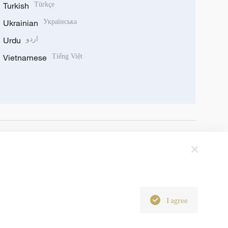
Turkish
Türkçe
Ukrainian
Українська
Urdu
اردو
Vietnamese
Tiếng Việt
I agree
6