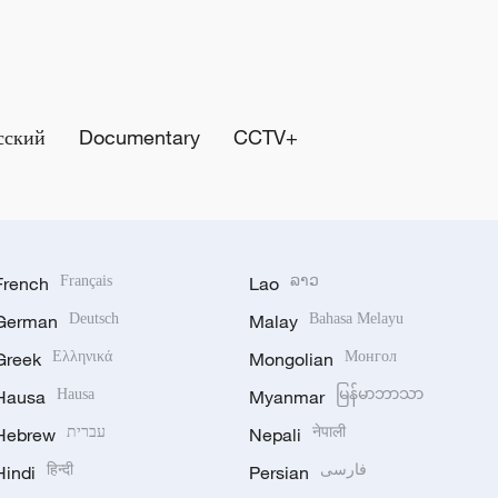
сский
Documentary
CCTV+
French
Français
Lao
ລາວ
German
Deutsch
Malay
Bahasa Melayu
Greek
Ελληνικά
Mongolian
Монгол
Hausa
Hausa
Myanmar
မြန်မာဘာသာ
Hebrew
עברית
Nepali
नेपाली
Hindi
हिन्दी
Persian
فارسی