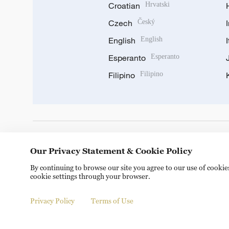
Croatian
Hrvatski
Czech
Český
English
English
Esperanto
Esperanto
Filipino
Filipino
DOWNLOAD OUR APP
Our Privacy Statement & Cookie Policy
By continuing to browse our site you agree to our use of cooki
cookie settings through your browser.
Privacy Policy
Terms of Use
Copyright © 2024 CGTN.
京ICP备20000184号
京公网安