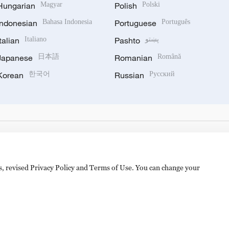
Hungarian
Magyar
Polish
Polski
Indonesian
Bahasa Indonesia
Portuguese
Português
Italian
Italiano
Pashto
پښتو
Japanese
日本語
Romanian
Română
Korean
한국어
Russian
Русский
es, revised Privacy Policy and Terms of Use. You can change your
备 11010502050052号
Disinformation report hotline: 010-8506146