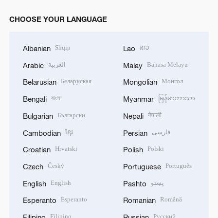
CHOOSE YOUR LANGUAGE
Shqip
ລາວ
Albanian
Lao
العربية
Bahasa Melayu
Arabic
Malay
Беларуская
Монгол
Belarusian
Mongolian
বাংলা
မြန်မာဘာသာ
Bengali
Myanmar
Български
नेपाली
Bulgarian
Nepali
ខ្មែរ
فارسی
Cambodian
Persian
Hrvatski
Polski
Croatian
Polish
Český
Português
Czech
Portuguese
English
پښتو
English
Pashto
Esperanto
Română
Esperanto
Romanian
Filipino
Русский
Filipino
Russian