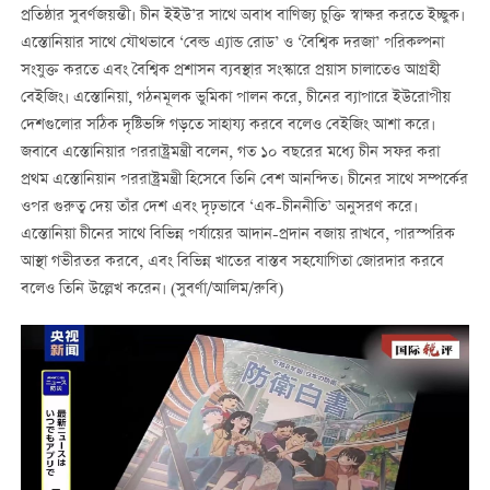
প্রতিষ্ঠার সুবর্ণজয়ন্তী। চীন ইইউ’র সাথে অবাধ বাণিজ্য চুক্তি স্বাক্ষর করতে ইচ্ছুক।
এস্তোনিয়ার সাথে যৌথভাবে ‘বেল্ড এ্যান্ড রোড’ ও ‘বৈশ্বিক দরজা’ পরিকল্পনা
সংযুক্ত করতে এবং বৈশ্বিক প্রশাসন ব্যবস্থার সংস্কারে প্রয়াস চালাতেও আগ্রহী
বেইজিং। এস্তোনিয়া, গঠনমূলক ভুমিকা পালন করে, চীনের ব্যাপারে ইউরোপীয়
দেশগুলোর সঠিক দৃষ্টিভঙ্গি গড়তে সাহায্য করবে বলেও বেইজিং আশা করে।
জবাবে এস্তোনিয়ার পররাষ্ট্রমন্ত্রী বলেন, গত ১০ বছরের মধ্যে চীন সফর করা
প্রথম এস্তোনিয়ান পররাষ্ট্রমন্ত্রী হিসেবে তিনি বেশ আনন্দিত। চীনের সাথে সম্পর্কের
ওপর গুরুত্ব দেয় তাঁর দেশ এবং দৃঢ়ভাবে ‘এক-চীননীতি’ অনুসরণ করে।
এস্তোনিয়া চীনের সাথে বিভিন্ন পর্যায়ের আদান-প্রদান বজায় রাখবে, পারস্পরিক
আস্থা গভীরতর করবে, এবং বিভিন্ন খাতের বাস্তব সহযোগিতা জোরদার করবে
বলেও তিনি উল্লেখ করেন। (সুবর্ণা/আলিম/রুবি)