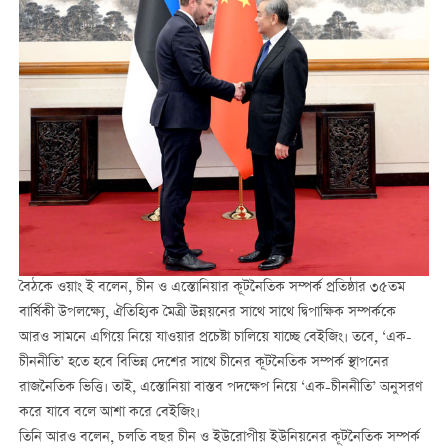
বৈঠকে ওয়াং ই বলেন, চীন ও এস্তোনিয়ার কূটনৈতিক সম্পর্ক প্রতিষ্ঠার ৩৫তম
বার্ষিকী উপলক্ষ্যে, ঐতিহ্যিক মৈত্রী উন্নয়নের সাথে সাথে দ্বিপাক্ষিক সম্পর্ককে
আরও সামনে এগিয়ে নিয়ে যাওয়ার প্রচেষ্টা চালিয়ে যাচ্ছে বেইজিং। তবে, ‘এক-
চীননীতি’ হতে হবে বিভিন্ন দেশের সাথে চীনের কূটনৈতিক সম্পর্ক স্থাপনের
রাজনৈতিক ভিত্তি। তাই, এস্তোনিয়া বাস্তব পদক্ষেপ নিয়ে ‘এক-চীননীতি’ অনুসরণ
করে যাবে বলে আশা করে বেইজিং।
তিনি আরও বলেন, চলতি বছর চীন ও ইউরোপীয় ইউনিয়নের কূটনৈতিক সম্পর্ক