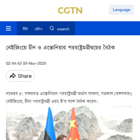
Language
টিভি
রেডিও
search
বেইজিংয়ে চীন ও এস্তোনিয়ার পররাষ্ট্রমন্ত্রীদ্বয়ের বৈঠক
02:44:43 05-Nov-2025
Share
নভেম্বর ৫: সফররত এস্তোনিয়ান পররাষ্ট্রমন্ত্রী মার্গুস সাক্‌না, গতকাল (মঙ্গলবার)
বেইজিংয়ে, চীনা পররাষ্ট্রমন্ত্রী ওয়াং ই’র সঙ্গে বৈঠক করেন।