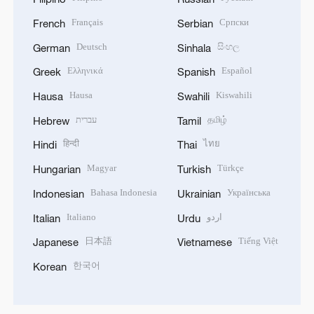
Français
Српски
French
Serbian
Deutsch
සිංහල
German
Sinhala
Ελληνικά
Español
Greek
Spanish
Hausa
Kiswahili
Hausa
Swahili
עברית
தமிழ்
Hebrew
Tamil
हिन्दी
ไทย
Hindi
Thai
Magyar
Türkçe
Hungarian
Turkish
Bahasa Indonesia
Українська
Indonesian
Ukrainian
Italiano
اردو
Italian
Urdu
日本語
Tiếng Việt
Japanese
Vietnamese
한국어
Korean