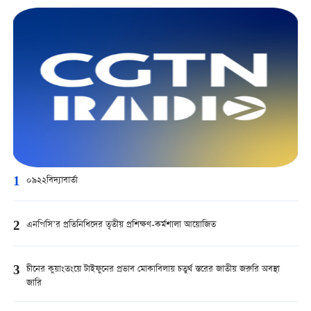
1
০৯২২বিদ্যাবার্তা
2
এনপিসি’র প্রতিনিধিদের তৃতীয় প্রশিক্ষণ-কর্মশালা আয়োজিত
3
চীনের কুয়াংতংয়ে টাইফুনের প্রভাব মোকাবিলায় চতুর্থ স্তরের জাতীয় জরুরি অবস্থা
জারি