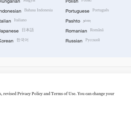
Hungarian
Magyar
Polish
Polski
Indonesian
Bahasa Indonesia
Portuguese
Português
Italian
Italiano
Pashto
پښتو
Japanese
日本語
Romanian
Română
Korean
한국어
Russian
Русский
es, revised Privacy Policy and Terms of Use. You can change your
备 11010502050052号
Disinformation report hotline: 010-8506146