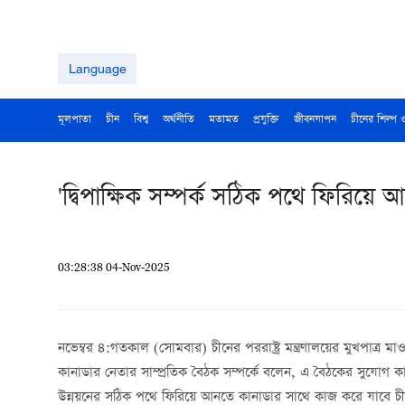
Language
মূলপাতা
চীন
বিশ্ব
অর্থনীতি
মতামত
প্রযুক্তি
জীবনযাপন
চীনের শিল্প 
'দ্বিপাক্ষিক সম্পর্ক সঠিক পথে ফিরিয়ে
03:28:38 04-Nov-2025
নভেম্বর ৪:গতকাল (সোমবার) চীনের পররাষ্ট্র মন্ত্রণালয়ের মুখপাত্র মা
কানাডার নেতার সাম্প্রতিক বৈঠক সম্পর্কে বলেন, এ বৈঠকের সুযোগ কাজে ল
উন্নয়নের সঠিক পথে ফিরিয়ে আনতে কানাডার সাথে কাজ করে যাবে চ