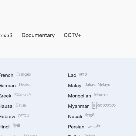
сский
Documentary
CCTV+
French
Français
Lao
ລາວ
German
Deutsch
Malay
Bahasa Melayu
Greek
Ελληνικά
Mongolian
Монгол
Hausa
Hausa
Myanmar
မြန်မာဘာသာ
Hebrew
עברית
Nepali
नेपाली
Hindi
हिन्दी
Persian
فارسی