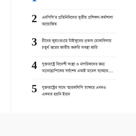
2
এনপিসি’র প্রতিনিধিদের তৃতীয় প্রশিক্ষণ-কর্মশালা
আয়োজিত
3
চীনের কুয়াংতংয়ে টাইফুনের প্রভাব মোকাবিলায়
চতুর্থ স্তরের জাতীয় জরুরি অবস্থা জারি
4
যুক্তরাষ্ট্রে বিদেশী সংস্থা ও নাগরিকদের জন্য
অ্যানথ্রোপিকের সর্বশেষ এআই মডেল ব্যবহার
নিষিদ্ধ
5
যুক্তরাষ্ট্রের সাথে স্মারকলিপি স্বাক্ষরে এখনও
একমত হয়নি ইরান