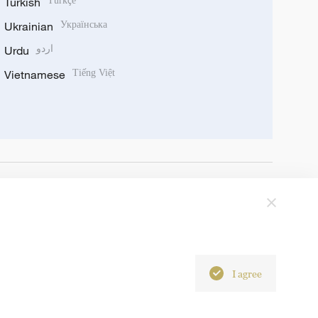
Turkish
Türkçe
Ukrainian
Українська
Urdu
اردو
Vietnamese
Tiếng Việt
I agree
6