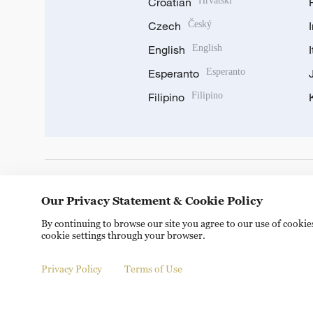
Croatian
Hrvatski
Czech
Český
English
English
Esperanto
Esperanto
Filipino
Filipino
DOWNLOAD OUR APP
Our Privacy Statement & Cookie Policy
By continuing to browse our site you agree to our use of cooki
cookie settings through your browser.
Privacy Policy
Terms of Use
Copyright © 2024 CGTN.
京ICP备20000184号
京公网安