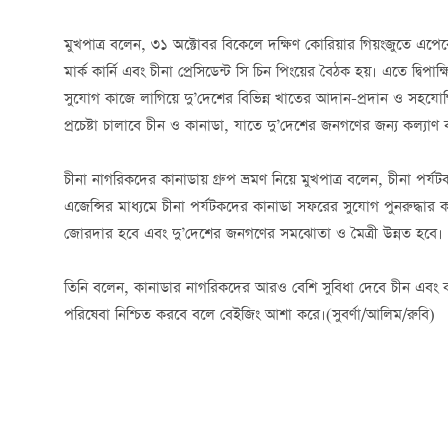
মুখপাত্র বলেন, ৩১ অক্টোবর বিকেলে দক্ষিণ কোরিয়ার গিয়ংজুতে এপেকে
মার্ক কার্নি এবং চীনা প্রেসিডেন্ট সি চিন পিংয়ের বৈঠক হয়। এতে দ্বিপাক্
সুযোগ কাজে লাগিয়ে দু’দেশের বিভিন্ন খাতের আদান-প্রদান ও সহযোগি
প্রচেষ্টা চালাবে চীন ও কানাডা, যাতে দু’দেশের জনগণের জন্য কল্যা
চীনা নাগরিকদের কানাডায় গ্রুপ ভ্রমণ নিয়ে মুখপাত্র বলেন, চীনা পর্যট
এজেন্সির মাধ্যমে চীনা পর্যটকদের কানাডা সফরের সুযোগ পুনরুদ্ধার ক
জোরদার হবে এবং দু’দেশের জনগণের সমঝোতা ও মৈত্রী উন্নত হবে।
তিনি বলেন, কানাডার নাগরিকদের আরও বেশি সুবিধা দেবে চীন এবং
পরিষেবা নিশ্চিত করবে বলে বেইজিং আশা করে।(সুবর্ণা/আলিম/রুবি)