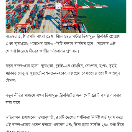
নভেম্বর ৩, সিএমজি বাংলা ডেস্ক: চীনে ২৪০ ঘণ্টার ভিসামুক্ত ট্রানজিট প্রোগ্রাম
এখন কুয়াংতোং প্রদেশের আরও পাঁচটি বন্দরে কার্যকর হবে। সোমবার এই
ঘোষণা দিয়েছে চীনের জাতীয় অভিবাসন প্রশাসন।
নতুন বন্দরগুলো হলো—কুয়াংচৌ, চুহাই-এর হোংছিন, চোংশান, হংকং–চুহাই–
ম্যাকাও সেতু ও কুয়াংচৌ–শেনচেন–হংকং এক্সপ্রেস রেলওয়ের ওয়েস্ট কাওলুন
স্টেশন।
নতুন নীতির মাধ্যমে এখন ভিসামুক্ত ট্রানজিটের জন্য মোট ৬৫টি বন্দর ব্যবহার
করা যাবে।
অভিবাসন প্রশাসনের তথ্যানুযায়ী, ৫৫টি দেশের পর্যটকরা নির্দিষ্ট শর্ত পূরণ করে
এই বন্দরগুলোয় প্রবেশ করতে পারবেন এবং ভিসা ছাড়া সর্বোচ্চ ২৪০ ঘণ্টা চীনে