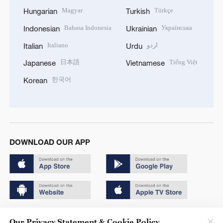
Magyar
Türkçe
Hungarian
Turkish
Bahasa Indonesia
Українська
Indonesian
Ukrainian
Italiano
اردو
Italian
Urdu
日本語
Tiếng Việt
Japanese
Vietnamese
한국어
Korean
DOWNLOAD OUR APP
Copyright © 2024 CGTN.
Our Privacy Statement & Cookie Policy