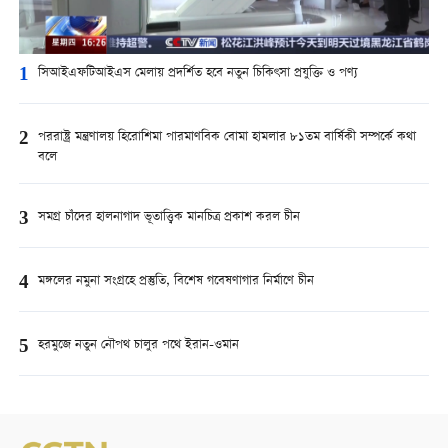
1
সিআইএফটিআইএস মেলায় প্রদর্শিত হবে নতুন চিকিৎসা প্রযুক্তি ও পণ্য
2
পররাষ্ট্র মন্ত্রণালয় হিরোশিমা পারমাণবিক বোমা হামলার ৮১তম বার্ষিকী সম্পর্কে কথা
বলে
3
সমগ্র চাঁদের হালনাগাদ ভূতাত্ত্বিক মানচিত্র প্রকাশ করল চীন
4
মঙ্গলের নমুনা সংগ্রহে প্রস্তুতি, বিশেষ গবেষণাগার নির্মাণে চীন
5
হরমুজে নতুন নৌপথ চালুর পথে ইরান-ওমান