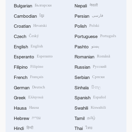
Български
नेपाली
Bulgarian
Nepali
ខ្មែរ
فارسی
Cambodian
Persian
Hrvatski
Polski
Croatian
Polish
Český
Português
Czech
Portuguese
English
پښتو
English
Pashto
Esperanto
Română
Esperanto
Romanian
Filipino
Русский
Filipino
Russian
Français
Српски
French
Serbian
Deutsch
සිංහල
German
Sinhala
Ελληνικά
Español
Greek
Spanish
Hausa
Kiswahili
Hausa
Swahili
עברית
தமிழ்
Hebrew
Tamil
हिन्दी
ไทย
Hindi
Thai