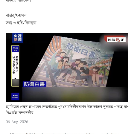
থাকতে পারবেন।
নাহার/ফয়সল
তথ্য ও ছবি-সিনহুয়া
অ্যানিমের প্রচ্ছদ জাপানের দ্রুতগতিতে পুনঃসামরিকীকরণের উচ্চাকাঙ্ক্ষা লুকাতে পারছে না:
সিএমজি সম্পাদকীয়
06-Aug-2026