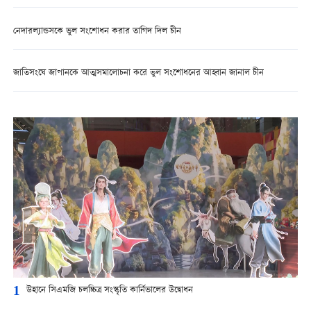
নেদারল্যান্ডসকে ভুল সংশোধন করার তাগিদ দিল চীন
জাতিসংঘে জাপানকে আত্মসমালোচনা করে ভুল সংশোধনের আহ্বান জানাল চীন
1
উহানে সিএমজি চলচ্চিত্র সংস্কৃতি কার্নিভালের উদ্বোধন