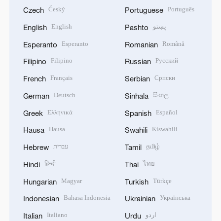
Český
Português
Czech
Portuguese
English
پښتو
English
Pashto
Esperanto
Română
Esperanto
Romanian
Filipino
Русский
Filipino
Russian
Français
Српски
French
Serbian
Deutsch
සිංහල
German
Sinhala
Ελληνικά
Español
Greek
Spanish
Hausa
Kiswahili
Hausa
Swahili
עברית
தமிழ்
Hebrew
Tamil
हिन्दी
ไทย
Hindi
Thai
Magyar
Türkçe
Hungarian
Turkish
Bahasa Indonesia
Українська
Indonesian
Ukrainian
Italiano
اردو
Italian
Urdu