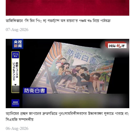
তাজিকিস্তানে ‘সি চিন পিং: দ্য গভর্ন্যান্স অব চায়না’র পঞ্চম খণ্ড নিয়ে পাঠচক্র
07-Aug-2026
অ্যানিমের প্রচ্ছদ জাপানের দ্রুতগতিতে পুনঃসামরিকীকরণের উচ্চাকাঙ্ক্ষা লুকাতে পারছে না:
সিএমজি সম্পাদকীয়
06-Aug-2026