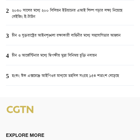
2
২০৩০ সালের মধ্যে ২০০ বিলিয়ন ইউয়ানের এআই শিল্প গড়ার লক্ষ্য নিয়েছে
বেইজিং ই-টাউন
3
চীন ও যুক্তরাষ্ট্রের আইনশৃঙ্খলা রক্ষাকারী বাহিনীর মধ্যে সহযোগিতার আহ্বান
4
চীন ও আর্জেন্টিনার মধ্যে দ্বিপক্ষীয় মুদ্রা বিনিময় চুক্তি নবায়ন
5
হংকং স্টক এক্সচেঞ্জে আইপিওর মাধ্যমে তহবিল সংগ্রহ ১৫৪ শতাংশ বেড়েছে
EXPLORE MORE