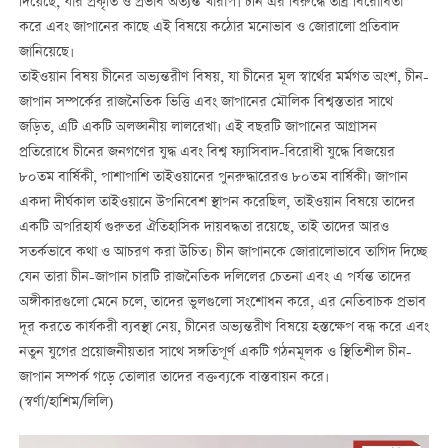
দিয়েছে, যার প্রকৃতি ও প্রভাব অত্যন্ত খারাপ। চীন এর বিরুদ্ধে তীব্র বিরোধিতা
করে এবং জাপানের কাছে এই বিষয়ে কঠোর মনোভাব ও জোরালো প্রতিবাদ
জানিয়েছে।
তাইওয়ান বিষয় চীনের অভ্যন্তরীণ বিষয়, যা চীনের মূল স্বার্থের মর্মগত অংশ, চীন-
জাপান সম্পর্কের রাজনৈতিক ভিত্তি এবং জাপানের মৌলিক বিশ্বস্ততার সাথে
জড়িত, এটি একটি অলঙ্ঘনীয় লালরেখা। এই বছরটি জাপানের আগ্রাসন
প্রতিরোধে চীনের জনগণের যুদ্ধ এবং বিশ্ব ফ্যাসিবাদ-বিরোধী যুদ্ধে বিজয়ের
৮০তম বার্ষিকী, পাশাপাশি তাইওয়ানের পুনরুদ্ধারেরও ৮০তম বার্ষিকী। জাপান
একদা দীর্ঘকাল তাইওয়ানে উপনিবেশ স্থাপন করেছিল, তাইওয়ান বিষয়ে তাদের
একটি অপরিহার্য গুরুতর ঐতিহাসিক দায়বদ্ধতা রয়েছে, তাই তাদের আরও
সতর্কভাবে কথা ও আচরণ করা উচিত। চীন জাপানকে জোরালোভাবে তাগিদ দিচ্ছে
যেন তারা চীন-জাপান চারটি রাজনৈতিক দলিলের চেতনা এবং এ পর্যন্ত তাদের
অঙ্গীকারগুলো মেনে চলে, তাদের ভুলগুলো সংশোধন করে, এর নেতিবাচক প্রভাব
দূর করতে কার্যকরী ব্যবস্থা নেয়, চীনের অভ্যন্তরীণ বিষয়ে হস্তক্ষেপ বন্ধ করে এবং
নতুন যুগের প্রয়োজনীয়তার সাথে সঙ্গতিপূর্ণ একটি গঠনমূলক ও স্থিতিশীল চীন-
জাপান সম্পর্ক গড়ে তোলার তাদের বক্তব্যকে বাস্তবায়ন করে।
(স্বর্ণা/হাশিম/লিলি)