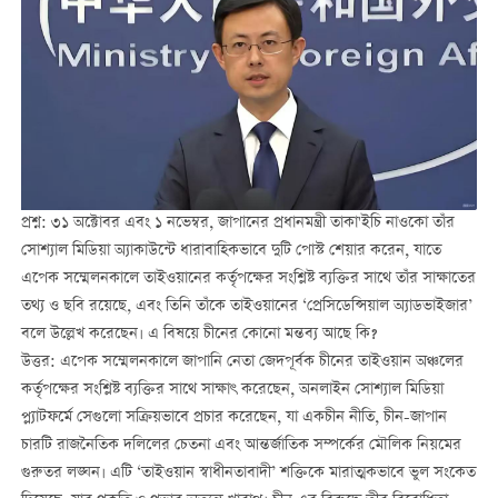
প্রশ্ন: ৩১ অক্টোবর এবং ১ নভেম্বর, জাপানের প্রধানমন্ত্রী তাকা'ইচি নাওকো তাঁর
সোশ্যাল মিডিয়া অ্যাকাউন্টে ধারাবাহিকভাবে দুটি পোস্ট শেয়ার করেন, যাতে
এপেক সম্মেলনকালে তাইওয়ানের কর্তৃপক্ষের সংশ্লিষ্ট ব্যক্তির সাথে তাঁর সাক্ষাতের
তথ্য ও ছবি রয়েছে, এবং তিনি তাঁকে তাইওয়ানের ‘প্রেসিডেন্সিয়াল অ্যাডভাইজার’
বলে উল্লেখ করেছেন। এ বিষয়ে চীনের কোনো মন্তব্য আছে কি?
উত্তর: এপেক সম্মেলনকালে জাপানি নেতা জেদপূর্বক চীনের তাইওয়ান অঞ্চলের
কর্তৃপক্ষের সংশ্লিষ্ট ব্যক্তির সাথে সাক্ষাৎ করেছেন, অনলাইন সোশ্যাল মিডিয়া
প্ল্যাটফর্মে সেগুলো সক্রিয়ভাবে প্রচার করেছেন, যা একচীন নীতি, চীন-জাপান
চারটি রাজনৈতিক দলিলের চেতনা এবং আন্তর্জাতিক সম্পর্কের মৌলিক নিয়মের
গুরুতর লঙ্ঘন। এটি ‘তাইওয়ান স্বাধীনতাবাদী’ শক্তিকে মারাত্মকভাবে ভুল সংকেত