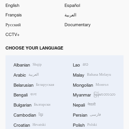
English
Español
Français
العربية
Русский
Documentary
CCTV+
CHOOSE YOUR LANGUAGE
Shqip
ລາວ
Albanian
Lao
العربية
Bahasa Melayu
Arabic
Malay
Беларуская
Монгол
Belarusian
Mongolian
বাংলা
မြန်မာဘာသာ
Bengali
Myanmar
Български
नेपाली
Bulgarian
Nepali
ខ្មែរ
فارسی
Cambodian
Persian
Hrvatski
Polski
Croatian
Polish