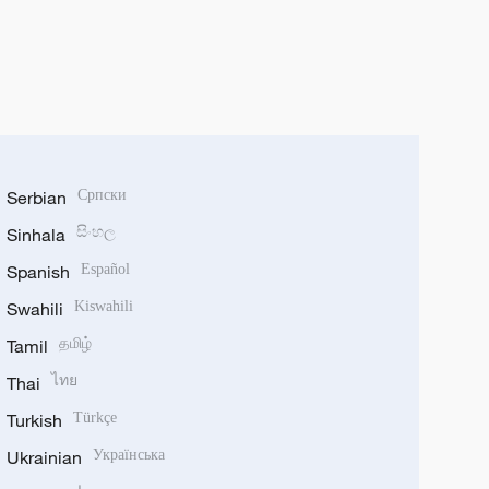
Serbian
Српски
Sinhala
සිංහල
Spanish
Español
Swahili
Kiswahili
Tamil
தமிழ்
Thai
ไทย
Turkish
Türkçe
Ukrainian
Українська