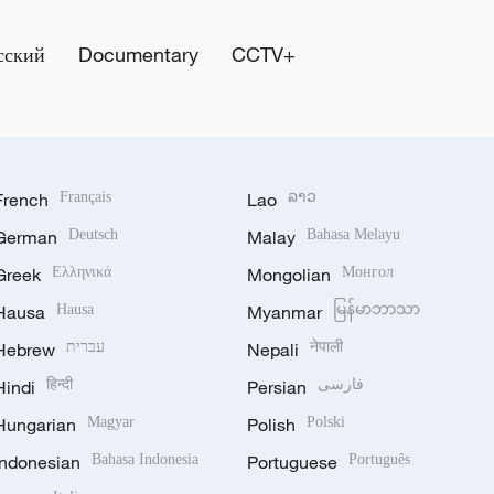
сский
Documentary
CCTV+
French
Français
Lao
ລາວ
German
Deutsch
Malay
Bahasa Melayu
Greek
Ελληνικά
Mongolian
Монгол
Hausa
Hausa
Myanmar
မြန်မာဘာသာ
Hebrew
עברית
Nepali
नेपाली
Hindi
हिन्दी
Persian
فارسی
Hungarian
Magyar
Polish
Polski
Indonesian
Bahasa Indonesia
Portuguese
Português