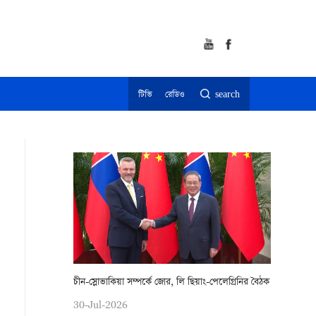
টিভি
রেডিও
search
চীন-স্লোভাকিয়া সম্পর্কে জোর, লি ছিয়াং-পেলেগ্রিনির বৈঠক
30-Jul-2026