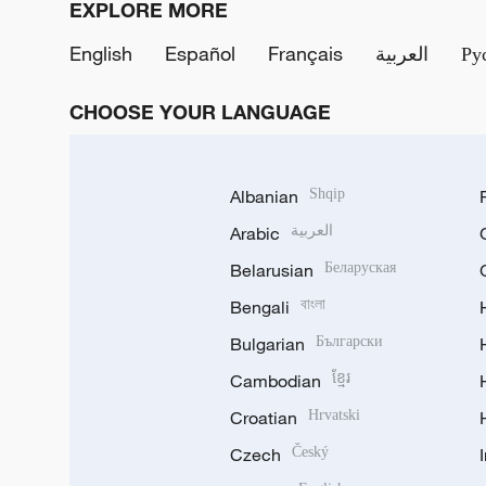
EXPLORE MORE
English
Español
Français
العربية
Ру
CHOOSE YOUR LANGUAGE
Albanian
Shqip
Arabic
العربية
Belarusian
Беларуская
Bengali
বাংলা
Bulgarian
Български
Cambodian
ខ្មែរ
Croatian
Hrvatski
Czech
Český