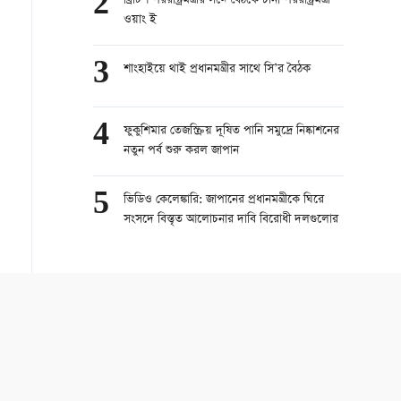
2
ব্রিটিশ পররাষ্ট্রমন্ত্রীর সঙ্গে বৈঠকে চীনা পররাষ্ট্রমন্ত্রী
ওয়াং ই
3
শাংহাইয়ে থাই প্রধানমন্ত্রীর সাথে সি’র বৈঠক
4
ফুকুশিমার তেজস্ক্রিয় দূষিত পানি সমুদ্রে নিষ্কাশনের
নতুন পর্ব শুরু করল জাপান
5
ভিডিও কেলেঙ্কারি: জাপানের প্রধানমন্ত্রীকে ঘিরে
সংসদে বিস্তৃত আলোচনার দাবি বিরোধী দলগুলোর