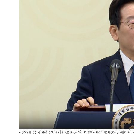
নভেম্বর ১: দক্ষিণ কোরিয়ার প্রেসিডেন্ট লি জে-মিয়ং বলেছেন, আগামী