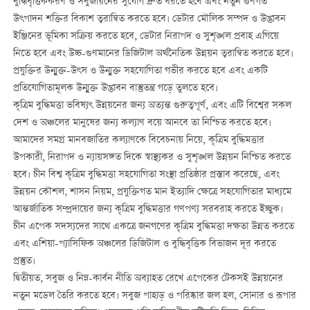
বুদ্ধিবৃত্তিককরণ ও সবুজায়নের সুযোগ দ্রুত ধরতে হবে এবং নতুন গুণগত
উৎপাদন শক্তির বিকাশ ত্বরান্বিত করতে হবে। ডেটার মৌলিক সম্পদ ও উদ্ভাবন
ইঞ্জিনের ভূমিকা সক্রিয় করতে হবে, ডেটার নিরাপদ ও সুশৃঙ্খল প্রবাহ এগিয়ে
নিতে হবে এবং উচ্চ-গুণমানের ডিজিটাল অর্থনৈতিক উন্নয়ন ত্বরান্বিত করতে হবে।
প্রযুক্তির উন্মুক্ত-উৎস ও উন্মুক্ত সহযোগিতা গভীর করতে হবে এবং একটি
প্রতিযোগিতামূলক উন্মুক্ত উদ্ভাবন বাস্তুতন্ত্র গড়ে তুলতে হবে।
কৃত্রিম বুদ্ধিমত্তা ভবিষ্যৎ উন্নয়নের জন্য অত্যন্ত গুরুত্বপূর্ণ, এবং এটি বিশ্বের সকল
দেশ ও অঞ্চলের মানুষের জন্য কল্যাণ বয়ে আনবে তা নিশ্চিত করতে হবে।
আমাদের সমগ্র মানবজাতির কল্যাণকে বিবেচনায় নিয়ে, কৃত্রিম বুদ্ধিমত্তার
উপকারী, নিরাপদ ও ন্যায়সঙ্গত দিকে স্বাস্থ্যকর ও সুশৃঙ্খল উন্নয়ন নিশ্চিত করতে
হবে। চীন বিশ্ব কৃত্রিম বুদ্ধিমত্তা সহযোগিতা সংস্থা প্রতিষ্ঠার প্রস্তাব করেছে, এবং
উন্নয়ন কৌশল, শাসন নিয়ম, প্রযুক্তিগত মান ইত্যাদি ক্ষেত্রে সহযোগিতার মাধ্যমে
আন্তর্জাতিক সম্প্রদায়ের জন্য কৃত্রিম বুদ্ধিমত্তার গণপণ্য সরবরাহ করতে ইচ্ছুক।
চীন এপেক সদস্যদের সাথে একত্রে জনগণের কৃত্রিম বুদ্ধিমত্তা দক্ষতা উন্নত করতে
এবং এশিয়া-প্যাসিফিক অঞ্চলের ডিজিটাল ও বুদ্ধিবৃত্তিক বিভাজন দূর করতে
প্রস্তুত।
দ্বিতীয়ত, সবুজ ও নিম্ন-কার্বন নীতি অব্যাহত রেখে এপেকের টেকসই উন্নয়নের
নতুন মডেল তৈরি করতে হবে। সবুজ পাহাড় ও পরিষ্কার জল হল, সোনার ও রূপার