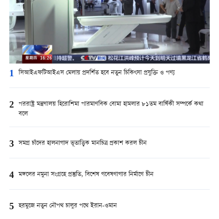
1
সিআইএফটিআইএস মেলায় প্রদর্শিত হবে নতুন চিকিৎসা প্রযুক্তি ও পণ্য
2
পররাষ্ট্র মন্ত্রণালয় হিরোশিমা পারমাণবিক বোমা হামলার ৮১তম বার্ষিকী সম্পর্কে কথা
বলে
3
সমগ্র চাঁদের হালনাগাদ ভূতাত্ত্বিক মানচিত্র প্রকাশ করল চীন
4
মঙ্গলের নমুনা সংগ্রহে প্রস্তুতি, বিশেষ গবেষণাগার নির্মাণে চীন
5
হরমুজে নতুন নৌপথ চালুর পথে ইরান-ওমান