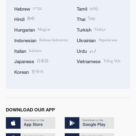
עברית
தமிழ்
Hebrew
Tamil
हिन्दी
ไทย
Hindi
Thai
Magyar
Türkçe
Hungarian
Turkish
Bahasa Indonesia
Українська
Indonesian
Ukrainian
Italiano
اردو
Italian
Urdu
日本語
Tiếng Việt
Japanese
Vietnamese
한국어
Korean
DOWNLOAD OUR APP