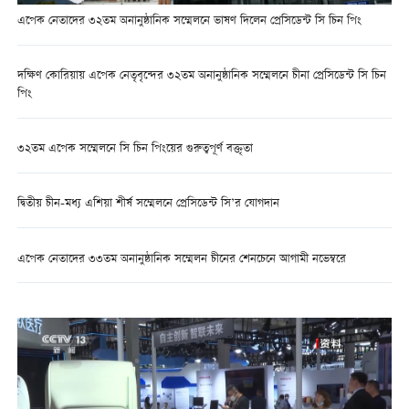
এপেক নেতাদের ৩২তম অনানুষ্ঠানিক সম্মেলনে ভাষণ দিলেন প্রেসিডেন্ট সি চিন পিং
দক্ষিণ কোরিয়ায় এপেক নেতৃবৃন্দের ৩২তম অনানুষ্ঠানিক সম্মেলনে চীনা প্রেসিডেন্ট সি চিন
পিং
৩২তম এপেক সম্মেলনে সি চিন পিংয়ের গুরুত্বপূর্ণ বক্তৃতা
দ্বিতীয় চীন-মধ্য এশিয়া শীর্ষ সম্মেলনে প্রেসিডেন্ট সি’র যোগদান
এপেক নেতাদের ৩৩তম অনানুষ্ঠানিক সম্মেলন চীনের শেনচেনে আগামী নভেম্বরে