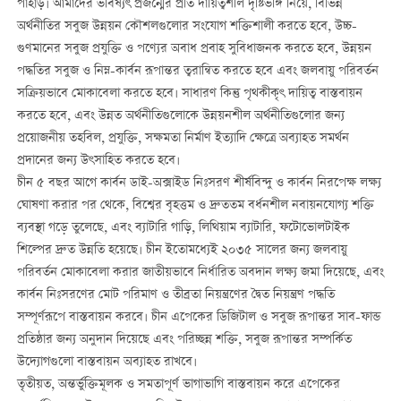
পাহাড়। আমাদের ভবিষ্যৎ প্রজন্মের প্রতি দায়িত্বশীল দৃষ্টিভঙ্গি নিয়ে, বিভিন্ন
অর্থনীতির সবুজ উন্নয়ন কৌশলগুলোর সংযোগ শক্তিশালী করতে হবে, উচ্চ-
গুণমানের সবুজ প্রযুক্তি ও পণ্যের অবাধ প্রবাহ সুবিধাজনক করতে হবে, উন্নয়ন
পদ্ধতির সবুজ ও নিম্ন-কার্বন রূপান্তর ত্বরান্বিত করতে হবে এবং জলবায়ু পরিবর্তন
সক্রিয়ভাবে মোকাবেলা করতে হবে। সাধারণ কিন্তু পৃথকীকৃৎ দায়িত্ব বাস্তবায়ন
করতে হবে, এবং উন্নত অর্থনীতিগুলোকে উন্নয়নশীল অর্থনীতিগুলোর জন্য
প্রয়োজনীয় তহবিল, প্রযুক্তি, সক্ষমতা নির্মাণ ইত্যাদি ক্ষেত্রে অব্যাহত সমর্থন
প্রদানের জন্য উৎসাহিত করতে হবে।
চীন ৫ বছর আগে কার্বন ডাই-অক্সাইড নিঃসরণ শীর্ষবিন্দু ও কার্বন নিরপেক্ষ লক্ষ্য
ঘোষণা করার পর থেকে, বিশ্বের বৃহত্তম ও দ্রুততম বর্ধনশীল নবায়নযোগ্য শক্তি
ব্যবস্থা গড়ে তুলেছে, এবং ব‍্যাটারি গাড়ি, লিথিয়াম ব্যাটারি, ফটোভোলটাইক
শিল্পের দ্রুত উন্নতি হয়েছে। চীন ইতোমধ্যেই ২০৩৫ সালের জন্য জলবায়ু
পরিবর্তন মোকাবেলা করার জাতীয়ভাবে নির্ধারিত অবদান লক্ষ্য জমা দিয়েছে, এবং
কার্বন নিঃসরণের মোট পরিমাণ ও তীব্রতা নিয়ন্ত্রণের দ্বৈত নিয়ন্ত্রণ পদ্ধতি
সম্পূর্ণরূপে বাস্তবায়ন করবে। চীন এপেকের ডিজিটাল ও সবুজ রূপান্তর সাব-ফান্ড
প্রতিষ্ঠার জন্য অনুদান দিয়েছে এবং পরিচ্ছন্ন শক্তি, সবুজ রূপান্তর সম্পর্কিত
উদ্যোগগুলো বাস্তবায়ন অব্যাহত রাখবে।
তৃতীয়ত, অন্তর্ভুক্তিমূলক ও সমতাপূর্ণ ভাগাভাগি বাস্তবায়ন করে এপেকের