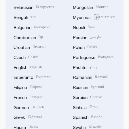
Беларуская
Монгол
Belarusian
Mongolian
বাংলা
မြန်မာဘာသာ
Bengali
Myanmar
Български
नेपाली
Bulgarian
Nepali
ខ្មែរ
فارسی
Cambodian
Persian
Hrvatski
Polski
Croatian
Polish
Český
Português
Czech
Portuguese
English
پښتو
English
Pashto
Esperanto
Română
Esperanto
Romanian
Filipino
Русский
Filipino
Russian
Français
Српски
French
Serbian
Deutsch
සිංහල
German
Sinhala
Ελληνικά
Español
Greek
Spanish
Hausa
Kiswahili
Hausa
Swahili