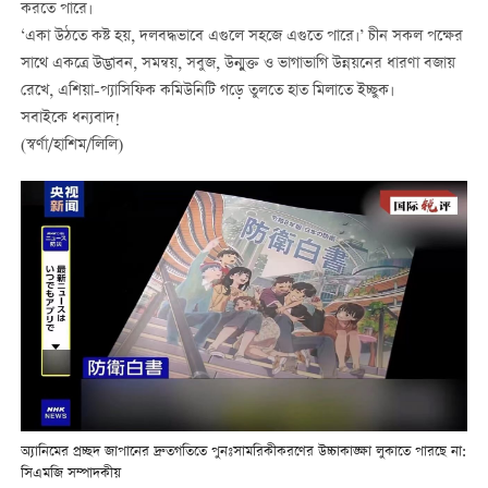
করতে পারে।
‘একা উঠতে কষ্ট হয়, দলবদ্ধভাবে এগুলে সহজে এগুতে পারে।’ চীন সকল পক্ষের
সাথে একত্রে উদ্ভাবন, সমন্বয়, সবুজ, উন্মুক্ত ও ভাগাভাগি উন্নয়নের ধারণা বজায়
রেখে, এশিয়া-প্যাসিফিক কমিউনিটি গড়ে তুলতে হাত মিলাতে ইচ্ছুক।
সবাইকে ধন্যবাদ!
(স্বর্ণা/হাশিম/লিলি)
অ্যানিমের প্রচ্ছদ জাপানের দ্রুতগতিতে পুনঃসামরিকীকরণের উচ্চাকাঙ্ক্ষা লুকাতে পারছে না:
সিএমজি সম্পাদকীয়