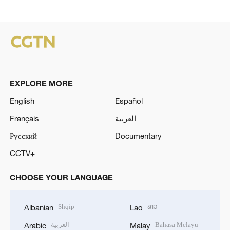
EXPLORE MORE
English
Español
Français
العربية
Русский
Documentary
CCTV+
CHOOSE YOUR LANGUAGE
Shqip
ລາວ
Albanian
Lao
العربية
Bahasa Melayu
Arabic
Malay