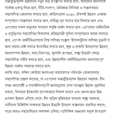
অন্তর্ভুক্তিমূলক উন্নয়নের নতুন চিত্র উপস্থাপন করতে হবে। আমাদের জনগণকে
সর্বোচ্চ গুরুত্ব দিতে হবে, নীতি সংলাপ, অভিজ্ঞতা বিনিময় ও বাস্তবসম্মত
সহযোগিতা জোরদার করতে হবে, জাতিসংঘের ২০৩০ টেকসই উন্নয়ন এজেন্ডা
সম্পূর্ণরূপে বাস্তবায়ন করতে হবে, দারিদ্র্য দূর করতে হাত মিলাতে হবে এবং
এপেকের সকল মানুষের সাধারণ সমৃদ্ধি অর্জন করতে হবে। এপেকের অর্থনৈতিক
ও প্রযুক্তিগত সহযোগিতা বিকাশের ঐতিহ্যবাহী সুবিধা সম্পূর্ণভাবে কাজে লাগাতে
হবে, এপেক অর্থনীতিগুলোকে বিশ্ব বাণিজ্য সংস্থার ‘ইলেকট্রনিক বাণিজ্য চুক্তরি’র
জন্য প্রথমে চেষ্টা করতে উৎসাহিত করতে হবে, ক্ষুদ্র ও মাঝারি উদ্যোগের উন্নয়ন,
মানবসম্পদ উন্নয়ন, খাদ্য নিরাপত্তা, জ্বালানি রূপান্তর, স্বাস্থ্য ইত্যাদি ক্ষেত্রে
সহযোগিতা গভীর করতে হবে, এবং উন্নয়নশীল অর্থনীতিগুলোর ভারসাম্যপূর্ণ
উন্নয়ন অর্জনে সহায়তা করতে হবে।
চলতি বছর, দক্ষিণ কোরিয়া জনসংখ্যা কাঠামোগত পরিবর্তন মোকাবেলায়
সহযোগিতা প্রস্তাব করেছে, যা এপেকের অন্তর্ভুক্তিমূলক উন্নয়নে সহায়ক। চীন
সমগ্র জনগোষ্ঠী ও সারাজীবনব্যাপী জনমানুষের সেবা ব্যবস্থার উন্নয়ন ত্বরান্বিত
করবে, সিলভার ইকোনমি ব্যাপকভাবে বিকাশ করবে এবং জনসংখ্যার উচ্চ-
গুণমান উন্নয়ন এগিয়ে নেবে। চীন কৃত্রিম বুদ্ধিমত্তার মাধ্যমে স্বাস্থ্য সহায়তা,
নারীদের ডিজিটাল সাক্ষরতা উন্নয়ন ইত্যাদি উদ্যোগ বাস্তবায়ন তরান্বিত করবে,
যাতে আরও সহযোগিতার ফলাফল এশিয়া-প্যাসিফিক অঞ্চলের মানুষ উপভোগ