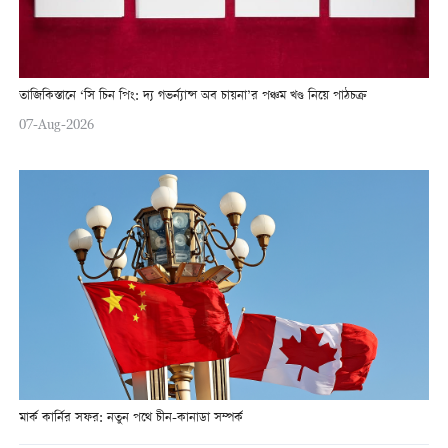
তাজিকিস্তানে ‘সি চিন পিং: দ্য গভর্ন্যান্স অব চায়না’র পঞ্চম খণ্ড নিয়ে পাঠচক্র
07-Aug-2026
মার্ক কার্নির সফর: নতুন পথে চীন-কানাডা সম্পর্ক