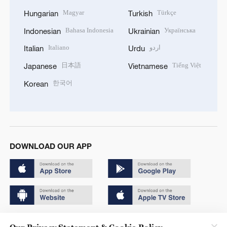
Magyar
Türkçe
Hungarian
Turkish
Bahasa Indonesia
Українська
Indonesian
Ukrainian
Italiano
اردو
Italian
Urdu
日本語
Tiếng Việt
Japanese
Vietnamese
한국어
Korean
DOWNLOAD OUR APP
Copyright © 2024 CGTN.
Our Privacy Statement & Cookie Policy