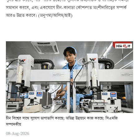
পুনরুদ্ধার করবে, পারস্পরিক উদ্বেগের সুনির্দিষ্ট অর্থনৈতিক ও বাণিজ্যিক সমস্যা
সমাধান করবে, এবং একযোগে চীন-কানাডা কৌশল্গত অংশীদারিত্বের সম্পর্ক
আরও উন্নত করবে। (অনুপমা/আলিম/ছাই)
চীন বিশ্বের সাথে সুযোগ ভাগাভাগি করছে; অভিন্ন উন্নয়নে কাজ করছে: সিএমজি
সম্পাদকীয়
08-Aug-2026