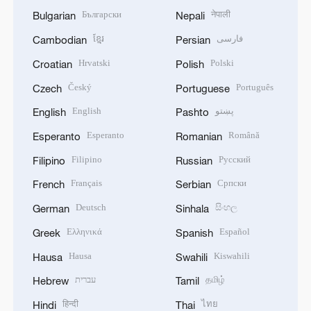
Български
नेपाली
Bulgarian
Nepali
ខ្មែរ
فارسی
Cambodian
Persian
Hrvatski
Polski
Croatian
Polish
Český
Português
Czech
Portuguese
English
پښتو
English
Pashto
Esperanto
Română
Esperanto
Romanian
Filipino
Русский
Filipino
Russian
Français
Српски
French
Serbian
Deutsch
සිංහල
German
Sinhala
Ελληνικά
Español
Greek
Spanish
Hausa
Kiswahili
Hausa
Swahili
עברית
தமிழ்
Hebrew
Tamil
हिन्दी
ไทย
Hindi
Thai