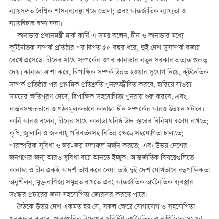
ন্যায়সঙ্গত বৈশ্বিক শাসনব্যবস্থা গড়ে তোলা; এবং আন্তর্জাতিক ন্যায্যতা ও
ন্যায়বিচার রক্ষা করা।
কানাডার প্রধানমন্ত্রী মার্ক কার্নি এ সময় বলেন, চীন ও কানাডার মধ্যে
কূটনৈতিক সম্পর্ক প্রতিষ্ঠার পর বিগত ৫৫ বছর ধরে, দুই দেশ সুসম্পর্ক বজায়
রেখে এসেছে। চীনের সাথে সম্পর্কের ওপর কানাডার নতুন সরকার অত্যন্ত গুরুত্ব
দেয়। কানাডা আশা করে, দ্বিপাক্ষিক সম্পর্ক উন্নত হওয়ার সুযোগ নিয়ে, কূটনৈতিক
সম্পর্ক প্রতিষ্ঠার পর প্রাথমিক প্রতিশ্রুতি পুনরুজ্জীবিত করবে, হারিয়ে যাওয়া
সময়ের ক্ষতিপূরণ দেবে, দ্বিপাক্ষিক সহযোগিতা পুনরায় শুরু করবে, এবং
বাস্তবসম্মতভাবে ও গঠনমূলকভাবে কানাডা-চীন সম্পর্কের আরও উন্নয়ন ঘটাবে।
কার্নি আরও বলেন, চীনের সাথে কানাডা ঘনিষ্ঠ উচ্চ-স্তরের বিনিময় বজায় রাখতে;
কৃষি, জ্বালানি ও জলবায়ু পরিবর্তনসহ বিভিন্ন ক্ষেত্রে সহযোগিতা চালাতে;
পারস্পরিক সুবিধা ও জয়-জয় ফলাফল অর্জন করতে; এবং উভয় দেশের
জনগণের জন্য আরও সুবিধা বয়ে আনতে ইচ্ছুক। আন্তর্জাতিক বিষয়েগুলিতে
কানাডা ও চীন একই আদর্শ ভাগ করে নেয়। তাই দুই দেশ যৌথভাবে বহুপাক্ষিকতা
অনুশীলন, মুক্তবাণিজ্য সমুন্নত রাখতে এবং আন্তর্জাতিক অর্থনৈতিক ব্যবস্থার
সংস্কার প্রচারের জন্য সহযোগিতা জোরদার করতে পারে।
বৈঠকে উভয় দেশ একমত হয় যে, সকল ক্ষেত্রে যোগাযোগ ও সহযোগিতা