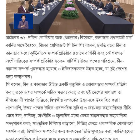
অক্টোবর ৩১: দক্ষিণ কোরিয়ায় আজ (শুক্রবার) বিকেলে, কানাডার প্রধানমন্ত্রী মার্ক
কার্নির সঙ্গে বৈঠকে, চীনের প্রেসিডেন্ট সি চিন পিং বলেন, চলতি বছর চীন ও
কানাডার মধ্যে কূটনৈতিক সম্পর্ক প্রতিষ্ঠার ৫৫তম বার্ষিকী এবং কৌশলগত
অংশীদারিত্বের সম্পর্ক প্রতিষ্ঠার ২০তম বার্ষিকী। উভয় পক্ষের পরিশ্রমে, চীন-
কানাডা সম্পর্ক পুনরুদ্ধার হয়েছে ও ইতিবাচকভাবে উন্নত হচ্ছে, যা দুই দেশের
জন্য কল্যাণকর।
সি বলেন, চীন ও কানাডার উচিত একটি বস্তুনিষ্ঠ ও বোঝাপড়ার সম্পর্ক প্রতিষ্ঠা
করা; একে অপর সম্পর্কে সঠিক মন্তব্য করা; এবং দুই দেশের সাধারণ ও
দীর্ঘমেয়াদী স্বার্থের ভিত্তিতে, দ্বিপক্ষীয় সম্পর্কের উন্নয়নকে উত্সাহিত করা।
পাশাপাশি, উভয় পক্ষের উচিত পারস্পরিক সুবিধা ও জয়-জয় সহযোগিতার নীতি
মেনে চলা; বাণিজ্য, অর্থনীতি ও জ্বালানির মতো ক্ষেত্রে বাস্তবসম্মত সহযোগিতা
সম্প্রসারণ করা; সাংস্কৃতিক বিনিময় বাড়ানো; বিভিন্ন ক্ষেত্রে পারস্পরিক বোঝাপড়া
সমর্থন করা; দ্বিপাক্ষিক সম্পর্কের জন্য জনমতের ভিত্তি সুসংহত করা; জাতিসংঘের
মতো বহুপাক্ষিক কাঠামোর মধ্যে সমন্বয় ও সহযোগিতা বৃদ্ধি করা; আরও