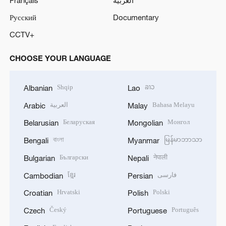
Français
العربية
Русский
Documentary
CCTV+
CHOOSE YOUR LANGUAGE
Shqip
ລາວ
Albanian
Lao
العربية
Bahasa Melayu
Arabic
Malay
Беларуская
Монгол
Belarusian
Mongolian
বাংলা
မြန်မာဘာသာ
Bengali
Myanmar
Български
नेपाली
Bulgarian
Nepali
ខ្មែរ
فارسی
Cambodian
Persian
Hrvatski
Polski
Croatian
Polish
Český
Português
Czech
Portuguese