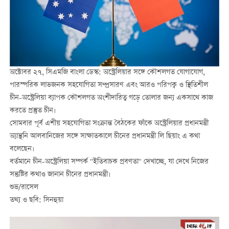
অক্টোবর ২৭, সিএমজি বাংলা ডেস্ক: অস্ট্রেলিয়ার সঙ্গে কৌশলগত যোগাযোগ,
পারস্পরিক লাভজনক সহযোগিতা সম্প্রসারণ এবং আরও পরিপক্ব ও স্থিতিশীল
চীন-অস্ট্রেলিয়া ব্যাপক কৌশলগত অংশীদারিত্ব গড়ে তোলার জন্য একসাথে কাজ
করতে প্রস্তুত চীন।
সোমবার পূর্ব এশীয় সহযোগিতা সংক্রান্ত বৈঠকের ফাঁকে অস্ট্রেলিয়ার প্রধানমন্ত্রী
অ্যান্থনি আলবানিজের সঙ্গে সাক্ষাতকালে চীনের প্রধানমন্ত্রী লি ছিয়াং এ কথা
বলেছেন।
বর্তমানে চীন-অস্ট্রেলিয়া সম্পর্ক "ইতিবাচক প্রবণতা" দেখাচ্ছে, যা দেখে নিজের
সন্তুষ্টির কথাও জানান চীনের প্রধানমন্ত্রী।
শুভ/রাসেল
তথ্য ও ছবি: সিনহুয়া