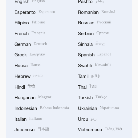
English
پښتو
English
Pashto
Esperanto
Română
Esperanto
Romanian
Filipino
Русский
Filipino
Russian
Français
Српски
French
Serbian
Deutsch
සිංහල
German
Sinhala
Ελληνικά
Español
Greek
Spanish
Hausa
Kiswahili
Hausa
Swahili
עברית
தமிழ்
Hebrew
Tamil
हिन्दी
ไทย
Hindi
Thai
Magyar
Türkçe
Hungarian
Turkish
Bahasa Indonesia
Українська
Indonesian
Ukrainian
Italiano
اردو
Italian
Urdu
日本語
Tiếng Việt
Japanese
Vietnamese