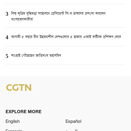
3
বিশ্ব কৃত্রিম বুদ্ধিমত্তা সম্মেলনে প্রেসিডেন্ট সি-র ভাষণের প্রশংসা করলেন
অংশগ্রহণকারীরা
4
আগামী ৫ বছরে চীন উন্নয়নশীল দেশগুলোর ৫ হাজার এআই কর্মীকে প্রশিক্ষণ দেবে
5
শাংহাই পৌঁছেছেন জাতিসংঘ মহাসচিব
EXPLORE MORE
English
Español