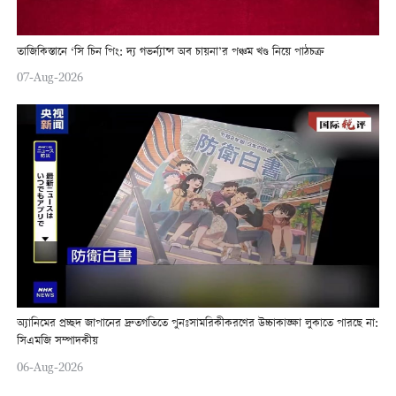
তাজিকিস্তানে ‘সি চিন পিং: দ্য গভর্ন্যান্স অব চায়না’র পঞ্চম খণ্ড নিয়ে পাঠচক্র
07-Aug-2026
অ্যানিমের প্রচ্ছদ জাপানের দ্রুতগতিতে পুনঃসামরিকীকরণের উচ্চাকাঙ্ক্ষা লুকাতে পারছে না:
সিএমজি সম্পাদকীয়
06-Aug-2026