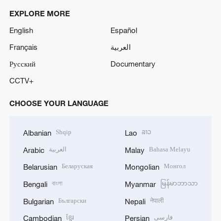
EXPLORE MORE
English
Español
Français
العربية
Русский
Documentary
CCTV+
CHOOSE YOUR LANGUAGE
Shqip
ລາວ
Albanian
Lao
العربية
Bahasa Melayu
Arabic
Malay
Беларуская
Монгол
Belarusian
Mongolian
বাংলা
မြန်မာဘာသာ
Bengali
Myanmar
Български
नेपाली
Bulgarian
Nepali
ខ្មែរ
فارسی
Cambodian
Persian