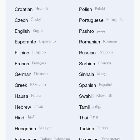
Hrvatski
Polski
Croatian
Polish
Český
Português
Czech
Portuguese
English
پښتو
English
Pashto
Esperanto
Română
Esperanto
Romanian
Filipino
Русский
Filipino
Russian
Français
Српски
French
Serbian
Deutsch
සිංහල
German
Sinhala
Ελληνικά
Español
Greek
Spanish
Hausa
Kiswahili
Hausa
Swahili
עברית
தமிழ்
Hebrew
Tamil
हिन्दी
ไทย
Hindi
Thai
Magyar
Türkçe
Hungarian
Turkish
Bahasa Indonesia
Українська
Indonesian
Ukrainian