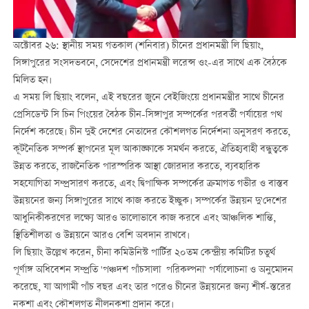
অক্টোবর ২৬: স্থানীয় সময় গতকাল (শনিবার) চীনের প্রধানমন্ত্রী লি ছিয়াং,
সিঙ্গাপুরের সংসদভবনে, সেদেশের প্রধানমন্ত্রী লরেন্স ওং-এর সাথে এক বৈঠকে
মিলিত হন।
এ সময় লি ছিয়াং বলেন, এই বছরের জুনে বেইজিংয়ে প্রধানমন্ত্রীর সাথে চীনের
প্রেসিডেন্ট সি চিন পিংয়ের বৈঠক চীন-সিঙ্গাপুর সম্পর্কের পরবর্তী পর্যায়ের পথ
নির্দেশ করেছে। চীন দুই দেশের নেতাদের কৌশলগত নির্দেশনা অনুসরণ করতে,
কূটনৈতিক সম্পর্ক স্থাপনের মূল আকাঙ্ক্ষাকে সমর্থন করতে, ঐতিহ্যবাহী বন্ধুত্বকে
উন্নত করতে, রাজনৈতিক পারস্পরিক আস্থা জোরদার করতে, ব্যবহারিক
সহযোগিতা সম্প্রসারণ করতে, এবং দ্বিপাক্ষিক সম্পর্কের ক্রমাগত গভীর ও বাস্তব
উন্নয়নের জন্য সিঙ্গাপুরের সাথে কাজ করতে ইচ্ছুক। সম্পর্কের উন্নয়ন দু'দেশের
আধুনিকীকরণের লক্ষ্যে আরও ভালোভাবে কাজ করবে এবং আঞ্চলিক শান্তি,
স্থিতিশীলতা ও উন্নয়নে আরও বেশি অবদান রাখবে।
লি ছিয়াং উল্লেখ করেন, চীনা কমিউনিস্ট পার্টির ২০তম কেন্দ্রীয় কমিটির চতুর্থ
পূর্ণাঙ্গ অধিবেশন সম্প্রতি 'পঞ্চদশ পাঁচসালা পরিকল্পনা' পর্যালোচনা ও অনুমোদন
করেছে, যা আগামী পাঁচ বছর এবং তার পরেও চীনের উন্নয়নের জন্য শীর্ষ-স্তরের
নকশা এবং কৌশলগত নীলনকশা প্রদান করে।