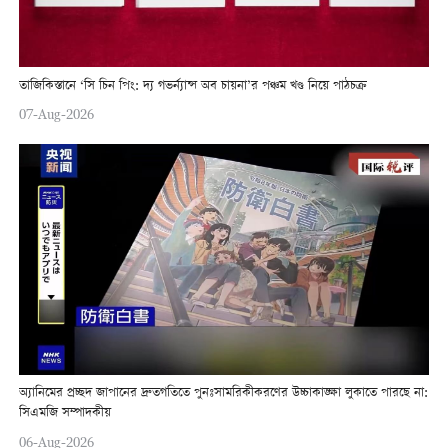
তাজিকিস্তানে ‘সি চিন পিং: দ্য গভর্ন্যান্স অব চায়না’র পঞ্চম খণ্ড নিয়ে পাঠচক্র
07-Aug-2026
অ্যানিমের প্রচ্ছদ জাপানের দ্রুতগতিতে পুনঃসামরিকীকরণের উচ্চাকাঙ্ক্ষা লুকাতে পারছে না:
সিএমজি সম্পাদকীয়
06-Aug-2026