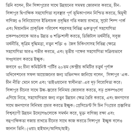
তিনি বলেন, চীন সিঙ্গাপুরের সাথে উন্নয়নের সমন্বয় জোরদার করতে, চীন-
সিঙ্গাপুর দ্বিপাক্ষিক সহযোগিতা ব্যবস্থার পূর্ণ ভূমিকাপালন নিশ্চিত করতে, দ্বিমুখী
বাণিজ্য ও বিনিয়োগের ইতিবাচক প্রবৃদ্ধির গতি বজায় রাখতে, সুচৌ শিল্প পার্ক
এবং থিয়ানচিন প্রাকৃতিক পরিবেশ শহরসহ বিভিন্ন গুরুত্বপূর্ণ সহযোগিতা
প্রকল্পগুলোকে আরও উন্নত ও শক্তিশালী করতে, ডিজিটাল অর্থনীতি, সবুজ
অর্থনীতি, কৃত্রিম বুদ্ধিমত্তা, নতুন শক্তি ও জৈব চিকিৎসাসহ বিভিন্ন ক্ষেত্রে
সহযোগিতা আরও গভীর করতে, এবং তৃতীয় পক্ষের সহযোগিতা সক্রিয়ভাবে
সম্প্রসারণ করতে ইচ্ছুক।
জবাবে ওং চীনা কমিউনিস্ট পার্টির ২০তম কেন্দ্রীয় কমিটির চতুর্থ পূর্ণাঙ্গ
অধিবেশনের সফল আয়োজনের জন্য অভিনন্দন জানিয়ে বলেন, সিঙ্গাপুর 'এক-
চীন নীতি' মেনে চলে এবং 'তাইওয়ানের স্বাধীনতা'-এর দৃঢ় বিরোধিতা করে।
সিঙ্গাপুর চীনের সাথে উচ্চ-স্তরের বিনিময় জোরদার করতে, বড় প্রকল্পগুলো
এগিয়ে নিতে, সহযোগিতার জন্য নতুন উন্নয়ন ক্ষেত্র তৈরি করতে, এবং জনগণের
সাথে জনগণের বিনিময় প্রচার করতে ইচ্ছুক। প্রেসিডেন্ট সি চিন পিংয়ের প্রস্তাবিত
বিশ্বব্যাপী উন্নয়ন উদ্যোগগুলোকে সমর্থন করে, মুক্ত বাণিজ্য রক্ষা এবং
বহুপাক্ষিকতা বজায় রাখতে চীনের সাথে কাজ করতে সিঙ্গাপুর ইচ্ছুক বলেও
জানান তিনি। (ওয়াং হাইমান/আলিম/ছাই)