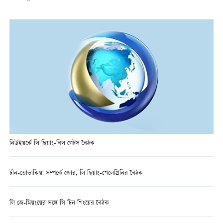
নিউইয়র্কে লি ছিয়াং-বিল গেটস বৈঠক
চীন-স্লোভাকিয়া সম্পর্কে জোর, লি ছিয়াং-পেলেগ্রিনির বৈঠক
লি জে-মিয়ংয়ের সঙ্গে সি চিন পিংয়ের বৈঠক