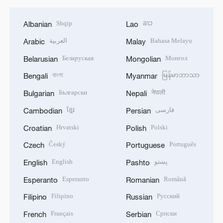
Shqip
ລາວ
Albanian
Lao
العربية
Bahasa Melayu
Arabic
Malay
Беларуская
Монгол
Belarusian
Mongolian
বাংলা
မြန်မာဘာသာ
Bengali
Myanmar
Български
नेपाली
Bulgarian
Nepali
ខ្មែរ
فارسی
Cambodian
Persian
Hrvatski
Polski
Croatian
Polish
Český
Português
Czech
Portuguese
English
پښتو
English
Pashto
Esperanto
Română
Esperanto
Romanian
Filipino
Русский
Filipino
Russian
Français
Српски
French
Serbian