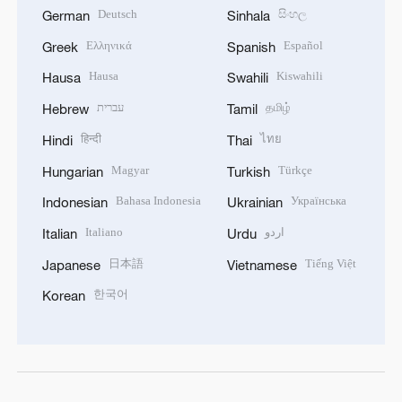
Deutsch
සිංහල
German
Sinhala
Ελληνικά
Español
Greek
Spanish
Hausa
Kiswahili
Hausa
Swahili
עברית
தமிழ்
Hebrew
Tamil
हिन्दी
ไทย
Hindi
Thai
Magyar
Türkçe
Hungarian
Turkish
Bahasa Indonesia
Українська
Indonesian
Ukrainian
Italiano
اردو
Italian
Urdu
日本語
Tiếng Việt
Japanese
Vietnamese
한국어
Korean