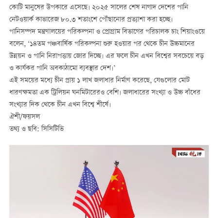
কোটি মানুষের উপকারে এসেছে। ২০২৫ সালের শেষ নাগাদ দেশের পানি
নেটওয়ার্ক কাভারেজ ৮০.৩ শতাংশে পৌঁছানোর প্রত্যাশা করা হচ্ছে।
পানিসম্পদ মন্ত্রণালয়ের পরিকল্পনা ও প্রোগ্রাম বিভাগের পরিচালক চাং শিয়াংওয়ে
বলেন, ‘১৪তম পঞ্চবার্ষিক পরিকল্পনা শুরু হওয়ার পর থেকে চীন উচ্চমানের
উন্নয়ন ও পানি নিরাপত্তায় জোর দিচ্ছে। এর ফলে চীন এখন বিশ্বের সবচেয়ে বড়
ও কার্যকর পানি অবকাঠামো ব্যবস্থার দেশ।’
এই সময়ের মধ্যে চীন প্রায় ১ লাখ জলাধার নির্মাণ করেছে, যেগুলোর মোট
ধারণক্ষমতা এক ট্রিলিয়ন ঘনমিটারেরও বেশি। জলাধারের সংখ্যা ও উচ্চ বাঁধের
সংখ্যার দিক থেকে চীন এখন বিশ্বে শীর্ষে।
ঐশী/ফয়সল
তথ্য ও ছবি: সিসিটিভি