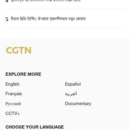
4
তুষারাবৃত অ্যান্টার্কটিকায় বসন্ত উৎসবের রঙিন ছোঁয়া
5
চীনের থ্রিডি প্রিন্টিং: উপহারে সৃজনশীলতার নতুন জোয়ার
EXPLORE MORE
English
Español
Français
العربية
Русский
Documentary
CCTV+
CHOOSE YOUR LANGUAGE