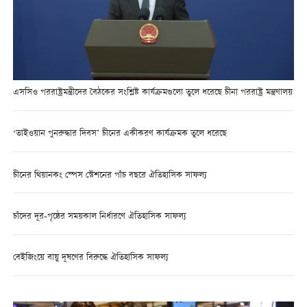
এসসিও পররাষ্ট্রমন্ত্রীদের বৈঠকের সংশ্লিষ্ট কার্যক্রমগুলো তুলে ধরেছে চীনা পররাষ্ট্র মন্ত্রণালয়
‘তাইওয়ান পুনরুদ্ধার দিবস’ চীনের একীকরণ কার্যক্রমক তুলে ধরেছে
চীনের থিয়ানকং স্পেস স্টেশনের পাঁচ বছরে ঐতিহাসিক সাফল্য
চাঁদের দূর-পৃষ্ঠের সময়কাল নির্ধারণে ঐতিহাসিক সাফল্য
বেইজিংয়ে বায়ু দূষণের বিরুদ্ধে ঐতিহাসিক সাফল্য