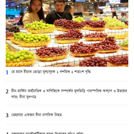
1
মে মাসে চীনের ভোক্তা মূল্যসূচক ১ দশমিক ২ শতাংশ বৃদ্ধি
2
চীন-মার্কিন অর্থনৈতিক ও বাণিজ্যিক সম্পর্কের মূলভিত্তি পারস্পরিক কল্যাণ ও উভয়ের
লাভ: চীনা মুখপাত্র
3
তেহরানে একজন চীনা নাগরিক নিহত