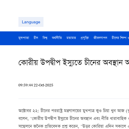
Language
মূলপাতা
চীন
বিশ্ব
অর্থনীতি
মতামত
প্রযুক্তি
জীবনযাপন
চীনের শিল্প 
কোরীয় উপদ্বীপ ইস্যুতে চীনের অবস্থান 
09:59:44 22-Oct-2025
অক্টোবর ২২: চীনের পররাষ্ট্র মন্ত্রণালয়ের মুখপাত্র কুও চিয়া খুন 
বলেন, "কোরীয় উপদ্বীপ ইস্যুতে চীনের অবস্থান এবং নীতি ধারাবাহিক
সম্মেলনে জনৈক প্রতিবেদক প্রশ্ন করেন, "উত্তর কোরিয়া এদিন সকালে একাধ