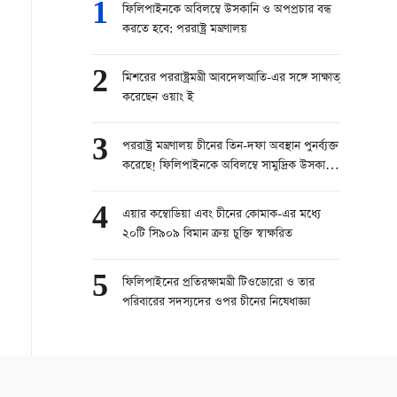
1
ফিলিপাইনকে অবিলম্বে উসকানি ও অপপ্রচার বন্ধ
করতে হবে: পররাষ্ট্র মন্ত্রণালয়
2
মিশরের পররাষ্ট্রমন্ত্রী আবদেলআতি-এর সঙ্গে সাক্ষাত্
করেছেন ওয়াং ই
3
পররাষ্ট্র মন্ত্রণালয় চীনের তিন-দফা অবস্থান পুনর্ব্যক্ত
করেছে! ফিলিপাইনকে অবিলম্বে সামুদ্রিক উসকানি
বন্ধের আহ্বান
4
এয়ার কম্বোডিয়া এবং চীনের কোমাক-এর মধ্যে
২০টি সি৯০৯ বিমান ক্রয় চুক্তি স্বাক্ষরিত
5
ফিলিপাইনের প্রতিরক্ষামন্ত্রী টিওডোরো ও তার
পরিবারের সদস্যদের ওপর চীনের নিষেধাজ্ঞা