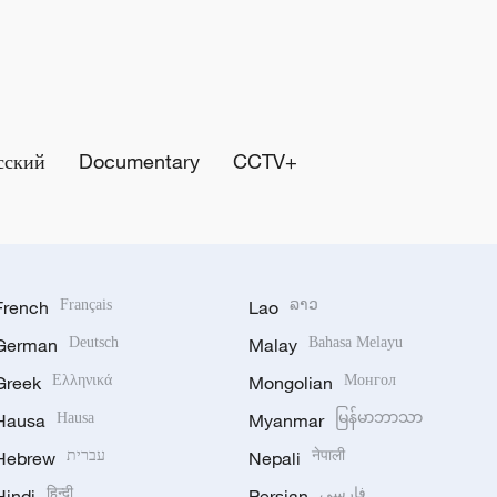
сский
Documentary
CCTV+
French
Français
Lao
ລາວ
German
Deutsch
Malay
Bahasa Melayu
Greek
Ελληνικά
Mongolian
Монгол
Hausa
Hausa
Myanmar
မြန်မာဘာသာ
Hebrew
עברית
Nepali
नेपाली
Hindi
हिन्दी
Persian
فارسی