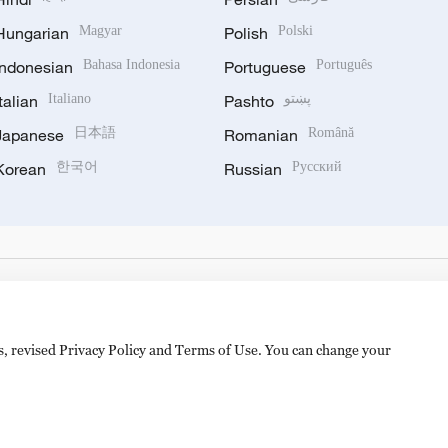
Hungarian
Magyar
Polish
Polski
Indonesian
Bahasa Indonesia
Portuguese
Português
Italian
Italiano
Pashto
پښتو
Japanese
日本語
Romanian
Română
Korean
한국어
Russian
Русский
es, revised Privacy Policy and Terms of Use. You can change your
备 11010502050052号
Disinformation report hotline: 010-8506146