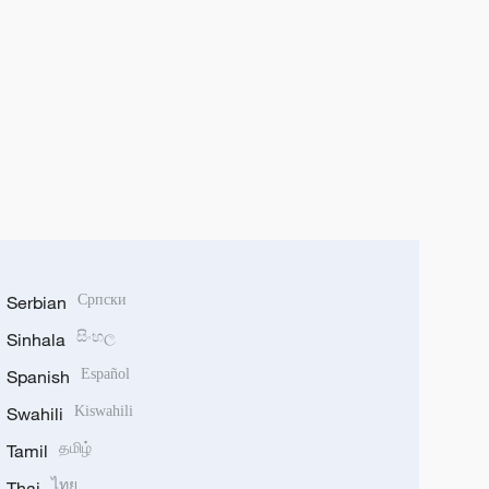
Serbian
Српски
Sinhala
සිංහල
Spanish
Español
Swahili
Kiswahili
Tamil
தமிழ்
Thai
ไทย