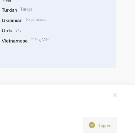
Turkish
Türkçe
Ukrainian
Українська
Urdu
اردو
Vietnamese
Tiếng Việt
I agree
6