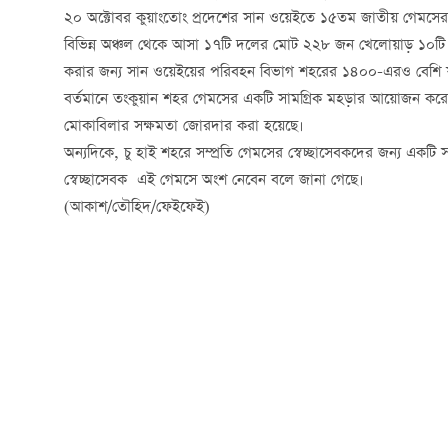
২০ অক্টোবর কুয়াংতোং প্রদেশের সান ওয়েইতে ১৫তম জাতীয় গেমসের সে
বিভিন্ন অঞ্চল থেকে আসা ১৭টি দলের মোট ২২৮ জন খেলোয়াড় ১০টি স্বর্ণপদ
করার জন্য সান ওয়েইয়ের পরিবহন বিভাগ শহরের ১৪০০-এরও বেশি য
বর্তমানে তংকুয়ান শহর গেমসের একটি সামগ্রিক মহড়ার আয়োজন করেছে
মোকাবিলার সক্ষমতা জোরদার করা হয়েছে।
অন্যদিকে, চু হাই শহরে সম্প্রতি গেমসের স্বেচ্ছাসেবকদের জন্য একটি 
স্বেচ্ছাসেবক এই গেমসে অংশ নেবেন বলে জানা গেছে।
(আকাশ/তৌহিদ/ফেইফেই)