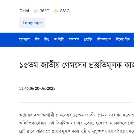
Bengaluru
35°C
22°C
Delhi
36°C
23°C
Hyderabad
42°C
28°C
Language
মূলপাতা
চীন
বিশ্ব
অর্থনীতি
মতামত
প্রযুক্তি
জীবনযাপন
চীনের শিল্প 
১৫তম জাতীয় গেমসের প্রস্তুতিমূলক কাজ 
11:46:06 20-Oct-2025
অক্টোবর ২০: আগামী ৯ নভেম্বর ১৫তম জাতীয় গেমস উদ্বোধন হতে যাচ্
অলিম্পিক গেমস—এই তিনটি আসর কুয়াংতোং, হংকং ও ম্যাকাওতে যৌথভ
গ্রেটার বে এরিয়াতে প্রস্তুতিমূলক কাজ সুষ্ঠু ও সুশৃঙ্খলভাবে এগিয়ে চলছ