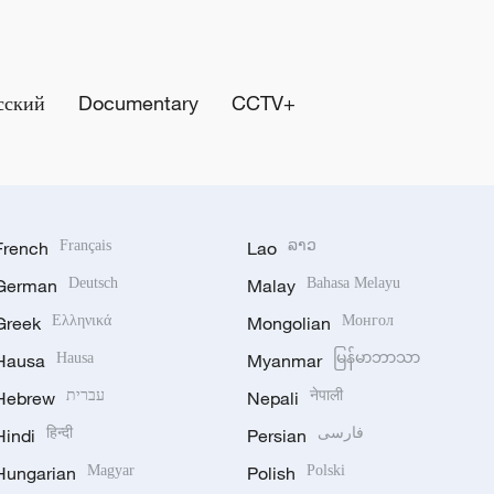
сский
Documentary
CCTV+
French
Français
Lao
ລາວ
German
Deutsch
Malay
Bahasa Melayu
Greek
Ελληνικά
Mongolian
Монгол
Hausa
Hausa
Myanmar
မြန်မာဘာသာ
Hebrew
עברית
Nepali
नेपाली
Hindi
हिन्दी
Persian
فارسی
Hungarian
Magyar
Polish
Polski