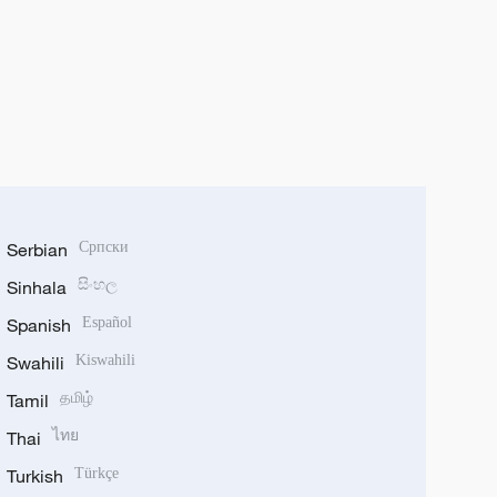
Serbian
Српски
Sinhala
සිංහල
Spanish
Español
Swahili
Kiswahili
Tamil
தமிழ்
Thai
ไทย
Turkish
Türkçe