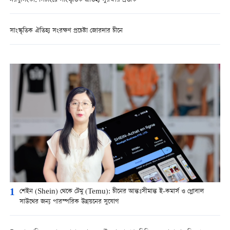
নরবুলিংকা: সিচাংয়ে সাংস্কৃতিক ঐতিহ্য সুরক্ষার প্রতীক
সাংস্কৃতিক ঐতিহ্য সংরক্ষণ প্রচেষ্টা জোরদার চীনে
1
শেইন (Shein) থেকে টেমু (Temu): চীনের আন্তঃসীমান্ত ই-কমার্স ও গ্লোবাল
সাউথের জন্য পারস্পরিক উন্নয়নের সুযোগ