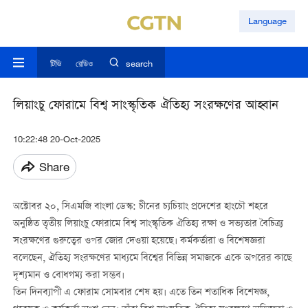
Language
টিভি
রেডিও
search
লিয়াংচু ফোরামে বিশ্ব সাংস্কৃতিক ঐতিহ্য সংরক্ষণের আহ্বান
10:22:48 20-Oct-2025
Share
অক্টোবর ২০, সিএমজি বাংলা ডেস্ক: চীনের চ্যচিয়াং প্রদেশের হাংচৌ শহরে
অনুষ্ঠিত তৃতীয় লিয়াংচু ফোরামে বিশ্ব সাংস্কৃতিক ঐতিহ্য রক্ষা ও সভ্যতার বৈচিত্র্য
সংরক্ষণের গুরুত্বের ওপর জোর দেওয়া হয়েছে। কর্মকর্তারা ও বিশেষজ্ঞরা
বলেছেন, ঐতিহ্য সংরক্ষণের মাধ্যমে বিশ্বের বিভিন্ন সমাজকে একে অপরের কাছে
দৃশ্যমান ও বোধগম্য করা সম্ভব।
তিন দিনব্যাপী এ ফোরাম সোমবার শেষ হয়। এতে তিন শতাধিক বিশেষজ্ঞ,