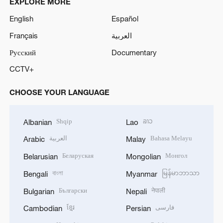
EXPLORE MORE
English
Español
Français
العربية
Русский
Documentary
CCTV+
CHOOSE YOUR LANGUAGE
Shqip
ລາວ
Albanian
Lao
العربية
Bahasa Melayu
Arabic
Malay
Беларуская
Монгол
Belarusian
Mongolian
বাংলা
မြန်မာဘာသာ
Bengali
Myanmar
Български
नेपाली
Bulgarian
Nepali
ខ្មែរ
فارسی
Cambodian
Persian