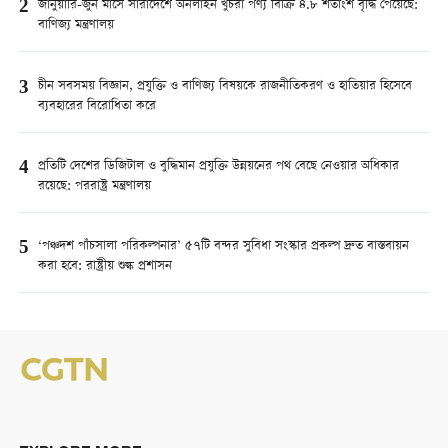
2
জানুয়ারি-জুন মাসে সারাদেশে অনলাইন খুচরা পণ্য বিক্রি ৪.৮ শতাংশ বৃদ্ধি পেয়েছে:
বাণিজ্য মন্ত্রণালয়
3
চীন সবসময় বিজ্ঞান, প্রযুক্তি ও বাণিজ্য বিষয়কে রাজনীতিকরণ ও হাতিয়ার হিসেবে
ব্যবহারের বিরোধিতা করে
4
প্রতিটি দেশের ডিজিটাল ও বুদ্ধিমান প্রযুক্তি উন্নয়নের পথ বেছে নেওয়ার অধিকার
রয়েছে: পররাষ্ট্র মন্ত্রণালয়
5
‘পঞ্চদশ পাঁচসালা পরিকল্পনার’ ৫৭টি বন্দর সুবিধা সংস্কার প্রকল্প দ্রুত বাস্তবায়ন
করা হবে: রাষ্ট্রীয় শুল্ক প্রশাসন