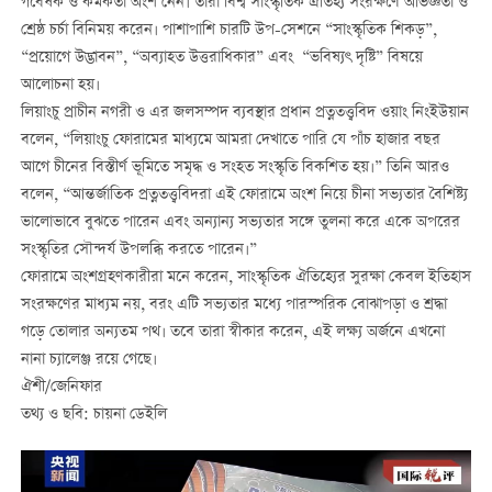
গবেষক ও কর্মকর্তা অংশ নেন। তাঁরা বিশ্ব সাংস্কৃতিক ঐতিহ্য সংরক্ষণে অভিজ্ঞতা ও
শ্রেষ্ঠ চর্চা বিনিময় করেন। পাশাপাশি চারটি উপ-সেশনে “সাংস্কৃতিক শিকড়”,
“প্রয়োগে উদ্ভাবন”, “অব্যাহত উত্তরাধিকার” এবং “ভবিষ্যৎ দৃষ্টি” বিষয়ে
আলোচনা হয়।
লিয়াংচু প্রাচীন নগরী ও এর জলসম্পদ ব্যবস্থার প্রধান প্রত্নতত্ত্ববিদ ওয়াং নিংইউয়ান
বলেন, “লিয়াংচু ফোরামের মাধ্যমে আমরা দেখাতে পারি যে পাঁচ হাজার বছর
আগে চীনের বিস্তীর্ণ ভূমিতে সমৃদ্ধ ও সংহত সংস্কৃতি বিকশিত হয়।” তিনি আরও
বলেন, “আন্তর্জাতিক প্রত্নতত্ত্ববিদরা এই ফোরামে অংশ নিয়ে চীনা সভ্যতার বৈশিষ্ট্য
ভালোভাবে বুঝতে পারেন এবং অন্যান্য সভ্যতার সঙ্গে তুলনা করে একে অপরের
সংস্কৃতির সৌন্দর্য উপলব্ধি করতে পারেন।”
ফোরামে অংশগ্রহণকারীরা মনে করেন, সাংস্কৃতিক ঐতিহ্যের সুরক্ষা কেবল ইতিহাস
সংরক্ষণের মাধ্যম নয়, বরং এটি সভ্যতার মধ্যে পারস্পরিক বোঝাপড়া ও শ্রদ্ধা
গড়ে তোলার অন্যতম পথ। তবে তারা স্বীকার করেন, এই লক্ষ্য অর্জনে এখনো
নানা চ্যালেঞ্জ রয়ে গেছে।
ঐশী/জেনিফার
তথ্য ও ছবি: চায়না ডেইলি