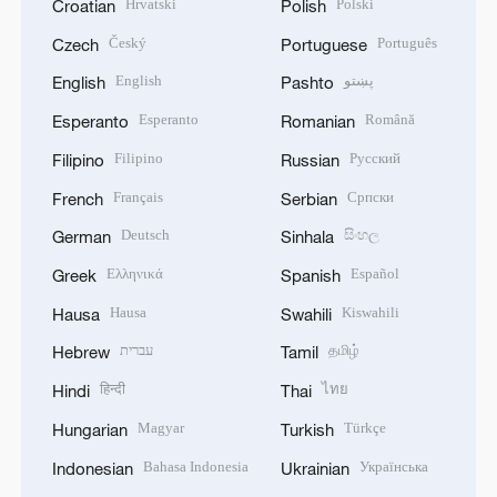
Hrvatski
Polski
Croatian
Polish
Český
Português
Czech
Portuguese
English
پښتو
English
Pashto
Esperanto
Română
Esperanto
Romanian
Filipino
Русский
Filipino
Russian
Français
Српски
French
Serbian
Deutsch
සිංහල
German
Sinhala
Ελληνικά
Español
Greek
Spanish
Hausa
Kiswahili
Hausa
Swahili
עברית
தமிழ்
Hebrew
Tamil
हिन्दी
ไทย
Hindi
Thai
Magyar
Türkçe
Hungarian
Turkish
Bahasa Indonesia
Українська
Indonesian
Ukrainian