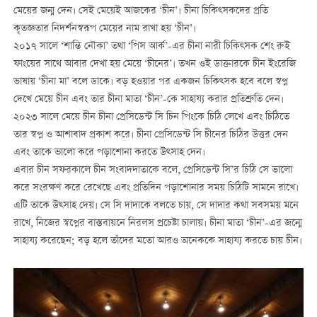
মেয়ের জন্ম দেন। সেই মেয়েই আজকের ‘চীন’। চীনা চিকিত্সকদের প্রতি
কৃতজ্ঞতার নিদর্শনস্বরূপ মেয়ের নাম রাখা হয় ‘চীন’।
২০১৭ সালে ‘শান্তি নৌকা’ তথা ‘পিস আর্ক’-এর চীনা নারী চিকিত্সক শেং রুই
ফাংয়ের সাথে আবার দেখা হয় মেয়ে ‘চীনের’। তখন ওই ডাক্তারকে চীন ইংরেজি
ভাষায় ‘চীনা মা’ বলে ডাকে। বড় হওয়ার পর একজন চিকিত্সক হবে বলে স্বপ্ন
দেখে মেয়ে চীন এবং তার চীনা মাতা ‘চীন’-কে সাহায্য করার প্রতিশ্রুতি দেন।
২০২৩ সালে মেয়ে চীন চীনা প্রেসিডেন্ট সি চিন পিংকে চিঠি লেখে এবং চিঠিতে
তার স্বপ্ন ও আশাবাদ প্রকাশ করে। চীনা প্রেসিডেন্ট সি চীনের চিঠির উত্তর দেন
এবং তাকে ভালো করে পড়াশোনা করতে উত্সাহ দেন।
এবার চীন সফরকালে চীন সংবাদদাতাকে বলে, প্রেসিডেন্ট সি’র চিঠি সে ভালো
করে সংরক্ষণ করে রেখেছে এবং প্রতিদিন পড়াশোনার সময় চিঠিটি সামনে রাখে।
এটি তাকে উত্সাহ দেয়। সে সি দাদাকে বলতে চায়, সে দাদার কথা সবসময় মনে
রাখে, নিজের স্বপ্নের বাস্তবায়নে নিরলস প্রচেষ্টা চালায়। চীনা মাতা ‘চীন’-এর জন্মে
সাহায্য করেছেন; বড় হলে তাঁদের মতো আরও অনেককে সাহায্য করতে চায় চীন।