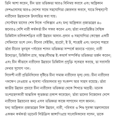
তিনি আশা করেন, চীন তার অভিজ্ঞতা আরও বিনিময় করবে এবং আফ্রিকান
দেশগুলোসহ আরও দেশের সাথে সহযোগিতা জোরদার করবে, যাতে বিশ্বব্যাপী
নারীদের উন্নয়নকে উত্সাহিত করা যায়।
সেপ্টেম্বর মাসের শেষ দিকে পাকিস্তান এবং মধ্য আফ্রিকান প্রজাতন্ত্রের ৪০
জনেরও বেশি নারী কর্মকর্তা চীন সফর করেন এবং তাঁরা নবপ্রতিষ্ঠিত বৈশ্বিক
ডিজিটাল চালিকাশক্তির নারী উন্নয়ন আদান-প্রদান ও সহযোগিতা কেন্দ্রের একটি
সেমিনারে অংশ নেন। চীনের বেইজিং, হাংচৌ, ই উ, শাংহাই এবং অন্যান্য শহরে
তাঁরা চীনের তৃণমূল পর্যায়ের শাসন অভিজ্ঞতা সম্পর্কে জানতে পারেন; নারী
উদ্যোক্তা, ডিজিটাল গ্রাম, আন্তঃসীমান্ত ই-কমার্স সম্পর্কিত অভিজ্ঞতা অর্জন করেন;
এবং চীন কীভাবে নারীদের উন্নয়নে ডিজিটাল প্রযুক্তি ব্যবহার করছে, তা সরাসরি
দেখার সুযোগ পান।
বিদেশী নারী প্রতিনিধিদের দৃষ্টিতে চীনা সমাজ নারীদের মূল্য দেয়। চীনা নারীদের
পদক্ষেপ নেওয়ার ও ব্যবসা পরিচালনার দৃঢ় সংকল্প আর সাহস রয়েছে। তাঁরা
জাতীয় উন্নয়ন প্রচারে চীনা নারীদের অভিজ্ঞতা থেকে শিখতে আগ্রহী। অনেক
অংশগ্রহণকারী আন্তরিক কৃতজ্ঞতা প্রকাশ করেছেন; তাঁরা তাদের নিজেদের দেশে
নারীদের উন্নয়নের জন্য এসব অভিজ্ঞতা কাজে লাগাবেন বলে জানান।
মধ্য আফ্রিকান প্রজাতন্ত্রের লিঙ্গ উন্নয়ন, নারী, পরিবার ও শিশু সুরক্ষা মন্ত্রণালয়ের
একজন কর্মকর্তা অ্যানেট লিউক্রিস জাঙ্গাপিওয়ে সাংবাদিকদের বলেন, তাকে