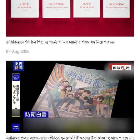
তাজিকিস্তানে ‘সি চিন পিং: দ্য গভর্ন্যান্স অব চায়না’র পঞ্চম খণ্ড নিয়ে পাঠচক্র
07-Aug-2026
অ্যানিমের প্রচ্ছদ জাপানের দ্রুতগতিতে পুনঃসামরিকীকরণের উচ্চাকাঙ্ক্ষা লুকাতে পারছে না: