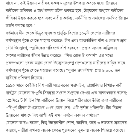
যাবে না, তাই উন্নয়ন নারীসহ সকল মানুষের উপকার করতে হবে। উন্নয়নে
নারীদের অধিকার ও স্বার্থ রক্ষায় অটল থাকতে হবে, উন্নয়নের মাধ্যমে নারীদের
জীবিকা উন্নত করতে হবে এবং নারীর কর্তব্য, অর্থনীতি ও সমাজের সমন্বিত উন্নয়ন
অর্জন করতে হবে।"
বর্তমানে চীন থেকে উদ্ভূত জুনছাও প্রযুক্তি বিশ্বের ১০৬টি দেশের নারীদের
কর্মসংস্থান খুঁজে পেতে সাহায্য করেছে। চীন এবং আন্তর্জাতিক বাঁশ ও বেত সংস্থার
যৌথ উদ্যোগে, "প্লাস্টিকের পরিবর্তে বাঁশ ব্যবহার" প্রস্তাব অনেক আফ্রিকান
দেশের নারীদের জীবন উন্নত করেছে। "সিল্ক রোড ই-কমার্স"-এর মতো
প্রকল্পগুলো ‘বেল্ট অ্যান্ড রোড’ উদ্যোগসংলগ্ন দেশগুলোর নারীদের বাড়ির কাছে
কর্মসংস্থান খুঁজে পেতে সহায়তা করেছে। "লুবান ওয়ার্কশপ" প্রায় ৬,০০০ জন
ছাত্রীকে প্রশিক্ষণ দিয়েছে।
১৯৯৫ সালে বেইজিং বিশ্ব নারী সম্মেলনের মহাসচিব, তাঞ্জানিয়ার বিখ্যাত নারী
গারট্রুড মোঙ্গেলা সম্প্রতি সিনহুয়া সংবাদ সংস্থাকে দেওয়া এক সাক্ষাত্কারে বলেন:
"প্রেসিডেন্ট সি চিন পিং নারীদের উন্নয়ন নিয়ে গভীরভাবে উদ্বিগ্ন এবং নারীদের
পরিপূর্ণ জীবন উপভোগের ওপর জোর দেন। এটি দুর্দান্ত প্রতিশ্রুতি। চীন নিজস্ব
উন্নয়নের মাধ্যমে বিশ্বব্যাপী এই লক্ষ্য অর্জনে অবদান রাখছে।"
মোঙ্গেলা আরও বলেন, কিছু উন্নয়নশীল দেশে, তহবিল, জ্ঞান ও দক্ষতার অভাবের
কারণে, নারীরা এখনও অনেক ক্ষেত্রে পুরুষদের তুলনায় অনেক পিছিয়ে রয়েছে।