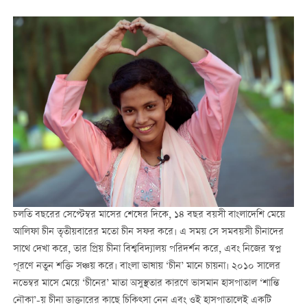
চলতি বছরের সেপ্টেম্বর মাসের শেষের দিকে, ১৪ বছর বয়সী বাংলাদেশি মেয়ে
আলিফা চীন তৃতীয়বারের মতো চীন সফর করে। এ সময় সে সমবয়সী চীনাদের
সাথে দেখা করে, তার প্রিয় চীনা বিশ্ববিদ্যালয় পরিদর্শন করে, এবং নিজের স্বপ্ন
পূরণে নতুন শক্তি সঞ্চয় করে। বাংলা ভাষায় ‘চীন’ মানে চায়না। ২০১০ সালের
নভেম্বর মাসে মেয়ে ‘চীনের’ মাতা অসুস্থতার কারণে ভাসমান হাসপাতাল ‘শান্তি
নৌকা’-য় চীনা ডাক্তারের কাছে চিকিত্সা নেন এবং ওই হাসপাতালেই একটি