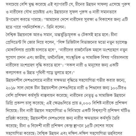
সবচেয়ে বেশি মুগ্ধ করেছে এই ব্যাপারটি যে, চীনের উন্নয়ন সাফল্য এসেছে পুরুষ
ও নারীদের যৌথ প্রচেষ্টায় এবং উন্নয়নের সুফল পুরুষ ও নারী সমানভাবে
উপভোগ করতে পারছে। "আমাদের দেশে নারীদের সুরক্ষা ও বিকাশের জন্য এটি
হতে পারে পথনির্দেশক।"- তিনি বলেন।
বৈশ্বিক উন্নয়নকে আরও সমান, অন্তর্ভুক্তিমূলক ও টেকসই হতে হবে। চীনা
প্রেসিডেন্ট সি জোর দিয়ে বলেন, "লিঙ্গ ডিজিটাল বিভাজনের মতো নতুন চ্যালেঞ্জ
মোকাবিলায় প্রচেষ্টা চালাতে হবে", "নারীদের রাজনৈতিক মহলে অংশগ্রহণে নতুন
সুযোগ প্রদান এবং জাতীয়, অর্থনৈতিক, সাংস্কৃতিক ও সামাজিক বিষয় পরিচালনায়
নারীদের অংশগ্রহণ বৃদ্ধি করতে হবে"। "সকল নারী ও মানুষের জন্য একটি
কল্যাণকর ও উন্নত পৃথিবী গড়ে তুলতে হবে।"
উন্নয়নশীল দেশগুলোতে নারীর সক্ষমতা বৃদ্ধিতে সহযোগিতা গভীর করার জন্যে,
২০১৮ সাল থেকে চীন উন্নয়নশীল দেশগুলিতে নারী ও শিশুদের জন্য ১০০টিরও
বেশি প্রশিক্ষণ কর্মসূচি বাস্তবায়ন করেছে; নারীদের নেতৃত্ব ও সামাজিক উন্নয়নে
ডিগ্রি প্রকল্প চালু করেছে; এই ক্ষেত্রগুলিতে প্রায় ৪,০০০ বিশিষ্ট নারীকে প্রশিক্ষণ
দিয়েছে। চীন নারী উন্নয়ন সহযোগিতা ও বিনিময়ে একটি বিশ্বব্যাপী প্রশিক্ষণ ঘাঁটিও
প্রতিষ্ঠা করেছে; উন্নয়নশীল দেশগুলোর জন্য নারীর ক্ষমতায়ন কর্মসূচি তৈরি
করেছে; চীনা ও বিদেশী নারী প্রশিক্ষণ কেন্দ্র স্থাপনে ১৫টি দেশের সাথে
সহযোগিতা করেছে। বৈশ্বিক উন্নয়ন এবং দক্ষিণ-দক্ষিণ সহযোগিতা তহবিলের