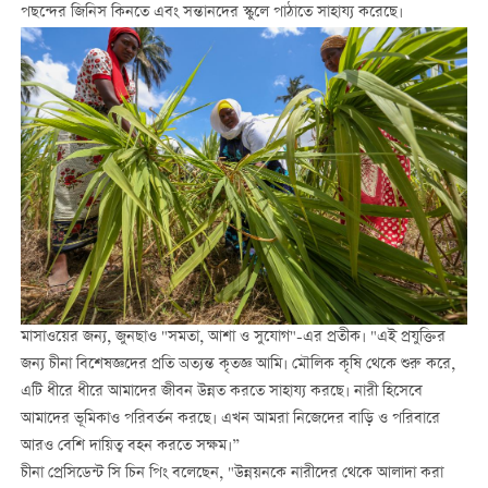
পছন্দের জিনিস কিনতে এবং সন্তানদের স্কুলে পাঠাতে সাহায্য করেছে।
মাসাওয়ের জন্য, জুনছাও "সমতা, আশা ও সুযোগ"-এর প্রতীক। "এই প্রযুক্তির
জন্য চীনা বিশেষজ্ঞদের প্রতি অত্যন্ত কৃতজ্ঞ আমি। মৌলিক কৃষি থেকে শুরু করে,
এটি ধীরে ধীরে আমাদের জীবন উন্নত করতে সাহায্য করছে। নারী হিসেবে
আমাদের ভূমিকাও পরিবর্তন করছে। এখন আমরা নিজেদের বাড়ি ও পরিবারে
আরও বেশি দায়িত্ব বহন করতে সক্ষম।”
চীনা প্রেসিডেন্ট সি চিন পিং বলেছেন, "উন্নয়নকে নারীদের থেকে আলাদা করা