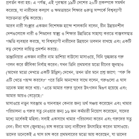
প্রবর্তন করা হয়। এ পর্যন্ত, এই পুরস্কার ১৯টি দেশের ২০টি প্রকল্পকে সমর্থন
করেছে, যা নারীদের কল্যাণ ও ক্ষমতায়নে শিক্ষার গুরুত্ব সম্পর্কে বিশ্বব্যাপী
সচেতনতা বৃদ্ধি করেছে।
আরব নারী সংস্থার একজন বিশেষজ্ঞ হান্দে শালকানি বলেন, চীন উন্নয়নশীল
দেশগুলোকে নারী ও শিশুদের স্বাস্থ্য ও শিক্ষার উন্নতিতে সাহায্য করতে বাস্তবসম্মত
পদ্ধতি ব্যবহার করছে, যা বিশ্বব্যাপী নারীদের উন্নয়নে অবদান রাখছে এবং একটি
বড় দেশের দায়িত্ব প্রদর্শন করছে।
তাঞ্জানিয়ার একজন নারীর নাম তাশিয়া বাউসো মাসাওয়ে, যিনি দুগ্ধজাত গরু
পালন করে জীবিকা নির্বাহ করেন। যখন তিনি প্রথমবার মতো চীনের জুনছাও
(আখের মতো দেখতে একটি উদ্ভিদ) দেখেন, তখন তাঁর মনে প্রশ্ন জাগে: "গরু কি
এটি খেতে পছন্দ করবে?" পরে তিনি আনন্দের সাথে বলেন, গরুগুলো এ ঘাস
অনেক মজা করে খায়। "এতে আমার গরুর দুধের উত্পাদন দ্বিগুণ হয়েছে এবং
আমার আয়ও বেড়েছে।"
মাসাওয়ে নতুন সরঞ্জাম ও যানবাহন কেনার জন্য অর্থ সঞ্চয় করেছেন এবং খামার
পরিচালনা ও গরুর যত্ন নেওয়ার জন্য ১৬ জন কর্মচারী নিয়োগ করেছেন, যাদের
মধ্যে অর্ধেকই মহিলা। সবাই একসাথে খামার পরিচালনা করেন এবং গরুদের যত্ন
নেন। চীনা ঘাস (জুনছাও) চাষ করতে অন্য নারীদের উত্সাহিত করেন মাসাওয়ে।
তাদের অনেকেই এ ঘাস চাষ করে প্রথমবারের মতো আয় করেছেন, যা তাদের