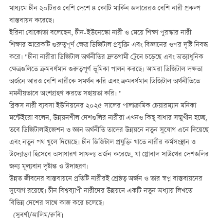
মাধ্যমে চীন ২০টিরও বেশি দেশে ৪ কোটি মার্কিন ডলারেরও বেশি নারী প্রকল্প
বাস্তবায়ন করেছে।
ইরিনা বোকোভা বলেছেন, চীন-ইউনেস্কো নারী ও মেয়ে শিক্ষা পুরস্কার নারী
শিক্ষার আরেকটি গুরুত্বপূর্ণ ক্ষেত্র ডিজিটাল প্রযুক্তি এবং বিজ্ঞানের ওপর দৃষ্টি নিবদ্ধ
করে। "চীনা নারীরা ডিজিটাল অর্থনীতির দ্রুতগামী ট্রেনে চড়েছে এবং অত্যাধুনিক
ক্ষেত্রগুলিতে ক্রমবর্ধমান গুরুত্বপূর্ণ ভূমিকা পালন করছে। আমরা ডিজিটাল দক্ষতা
অর্জনে আরও বেশি নারীকে সমর্থন করি এবং ক্রমবর্ধমান ডিজিটাল অর্থনীতিতে
নমনীয়ভাবে অংশগ্রহণ করতে সহায়তা করি। "
ব্রিকস নারী ব্যবসা ইউনিয়নের ২০২৫ সালের পালাক্রমিক চেয়ারম্যান মনিকা
মন্টেইরো বলেন, উন্নয়নশীল দেশগুলির নারীরা এখনও কিছু বাধার সম্মুখীন হচ্ছে,
তবে ডিজিটালাইজেশন ও জ্ঞান অর্থনীতি তাদের উন্নয়নে নতুন সুযোগ এনে দিয়েছে
এবং নতুন পথ খুলে দিয়েছে। চীন ডিজিটাল প্রযুক্তি খাতে নারীর কর্মসংস্থান ও
উদ্যোক্তা হিসেবে অসাধারণ সাফল্য অর্জন করেছে, যা গ্লোবাল সাউথের দেশগুলির
জন্য মূল্যবান দৃষ্টান্ত ও উদাহরণ।
উন্নত জীবনের বাস্তবায়নে প্রতিটি নারীরই শ্রেষ্ঠত্ব অর্জন ও তার স্বপ্ন বাস্তবায়নের
সুযোগ রয়েছে। চীন বিশ্বব্যাপী নারীদের উন্নয়নে একটি নতুন অধ্যায় লিখতে
বিভিন্ন দেশের সাথে কাজ করে চলেছে।
(সুবর্ণা/আলিম/রুবি)