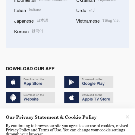
Italiano
اردو
Italian
Urdu
日本語
Tiếng Việt
Japanese
Vietnamese
한국어
Korean
DOWNLOAD OUR APP
Copyright © 2024 CGTN.
Our Privacy Statement & Cookie Policy
京ICP备20000184号
By continuing to browse our site you agree to our use of cookies, revised
Privacy Policy and Terms of Use. You can change your cookie settings
京公网安备 11010502050052号
through your browser.