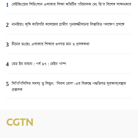
1
বেইজিংয়ের শিচিংশান এলাকার শিক্ষা কমিটির পরিচালক মেং ছি’র বিশেষ সাক্ষাত্কার
2
নানইয়াং কৃষি কারিগরি কলেজের গ্রামীণ পুনরুজ্জীবনের বিস্তারিত পদক্ষেপ প্রসঙ্গে
3
চীনের তংছেং এলাকার শিক্ষার গুণগত মান ও প্রসঙ্গকথা
4
মেড ইন চায়না : পর্ব ৯৭ : চেইন পাম্প
5
সিপিপিসিসির সদস্য তু লিছুন: "বিরল রোগ"-এর বিরুদ্ধে পদ্ধতিগত সুরক্ষাব্যবস্থার
প্রস্তাবক