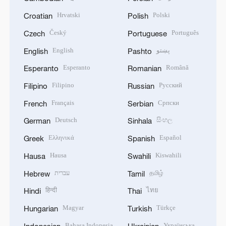
Hrvatski
Polski
Croatian
Polish
Český
Português
Czech
Portuguese
English
پښتو
English
Pashto
Esperanto
Română
Esperanto
Romanian
Filipino
Русский
Filipino
Russian
Français
Српски
French
Serbian
Deutsch
සිංහල
German
Sinhala
Ελληνικά
Español
Greek
Spanish
Hausa
Kiswahili
Hausa
Swahili
עברית
தமிழ்
Hebrew
Tamil
हिन्दी
ไทย
Hindi
Thai
Magyar
Türkçe
Hungarian
Turkish
Bahasa Indonesia
Українська
Indonesian
Ukrainian