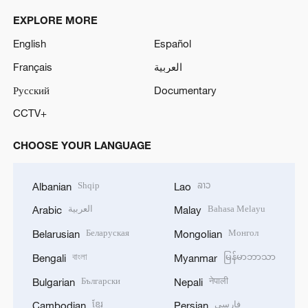
EXPLORE MORE
English
Español
Français
العربية
Русский
Documentary
CCTV+
CHOOSE YOUR LANGUAGE
Shqip
ລາວ
Albanian
Lao
العربية
Bahasa Melayu
Arabic
Malay
Беларуская
Монгол
Belarusian
Mongolian
বাংলা
မြန်မာဘာသာ
Bengali
Myanmar
Български
नेपाली
Bulgarian
Nepali
ខ្មែរ
فارسی
Cambodian
Persian