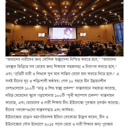
"আমাদের নারীদের জন্য মৌলিক স্বাস্থ্যসেবা নিশ্চিত করতে হবে," "আমাদের
অবস্থার ভিত্তিতে সব মেয়ের জন্য শিক্ষাকে সহজলভ্য ও নিরাপদ করতে হবে,"
এবং "প্রতিটি নারী ও শিশুকে সুখ আর শান্তির রোদে স্নান করতে দিতে হবে।" এ
সবই চীনের দৃঢ় ও শক্তিশালী কণ্ঠস্বর। গেল ১০ বছরে চীন উন্নয়নশীল
দেশগুলোকে ১০০টি "মাতৃ ও শিশু স্বাস্থ্য প্রকল্প" বাস্তবায়নে সহায়তা করেছে,
দরিদ্র মেয়েদের স্কুলে পড়াশোনায় ১০০টি "সুখী ক্যাম্পাস প্রকল্প" বাস্তবায়ন
করেছে, এবং মেয়েদের ও নারী শিক্ষায় চীন-ইউনেস্কো পুরস্কার প্রবর্তন করেছে।
চীনের পদক্ষেপগুলো বাস্তবসম্মত এবং কার্যকর।
ইউনেস্কোর প্রাক্তন মহাপরিচালক ইরিনা বোকোভা উল্লেখ করেন, চীন ও
ইউনেস্কোর যৌথ উদ্যোগে ২০১৫ সালে মেয়ে ও নারী শিক্ষার জন্য পুরস্কার