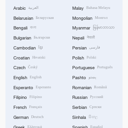
العربية
Bahasa Melayu
Arabic
Malay
Беларуская
Монгол
Belarusian
Mongolian
বাংলা
မြန်မာဘာသာ
Bengali
Myanmar
Български
नेपाली
Bulgarian
Nepali
ខ្មែរ
فارسی
Cambodian
Persian
Hrvatski
Polski
Croatian
Polish
Český
Português
Czech
Portuguese
English
پښتو
English
Pashto
Esperanto
Română
Esperanto
Romanian
Filipino
Русский
Filipino
Russian
Français
Српски
French
Serbian
Deutsch
සිංහල
German
Sinhala
Ελληνικά
Español
Greek
Spanish