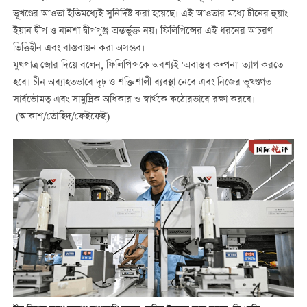
ভূখণ্ডের আওতা ইতিমধ্যেই সুনির্দিষ্ট করা হয়েছে। এই আওতার মধ্যে চীনের হুয়াং
ইয়ান দ্বীপ ও নানশা দ্বীপপুঞ্জ অন্তর্ভুক্ত নয়। ফিলিপিন্সের এই ধরনের আচরণ
ভিত্তিহীন এবং বাস্তবায়ন করা অসম্ভব।
মুখপাত্র জোর দিয়ে বলেন, ফিলিপিন্সকে অবশ্যই 'অবাস্তব কল্পনা' ত্যাগ করতে
হবে। চীন অব্যাহতভাবে দৃঢ় ও শক্তিশালী ব্যবস্থা নেবে এবং নিজের ভূখণ্ডগত
সার্বভৌমত্ব এবং সামুদ্রিক অধিকার ও স্বার্থকে কঠোরভাবে রক্ষা করবে।
(আকাশ/তৌহিদ/ফেইফেই)