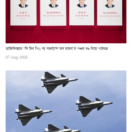
তাজিকিস্তানে ‘সি চিন পিং: দ্য গভর্ন্যান্স অব চায়না’র পঞ্চম খণ্ড নিয়ে পাঠচক্র
07-Aug-2026