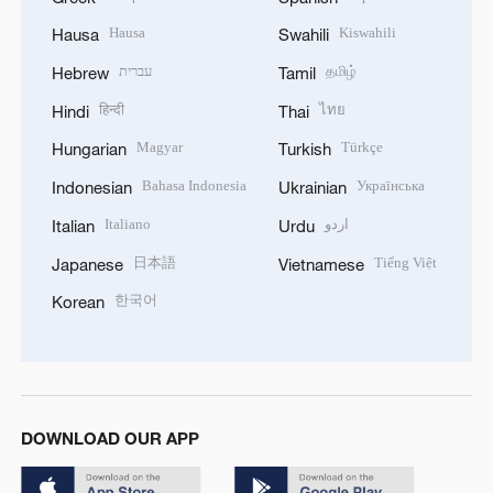
Hausa
Kiswahili
Hausa
Swahili
עברית
தமிழ்
Hebrew
Tamil
हिन्दी
ไทย
Hindi
Thai
Magyar
Türkçe
Hungarian
Turkish
Bahasa Indonesia
Українська
Indonesian
Ukrainian
Italiano
اردو
Italian
Urdu
日本語
Tiếng Việt
Japanese
Vietnamese
한국어
Korean
DOWNLOAD OUR APP