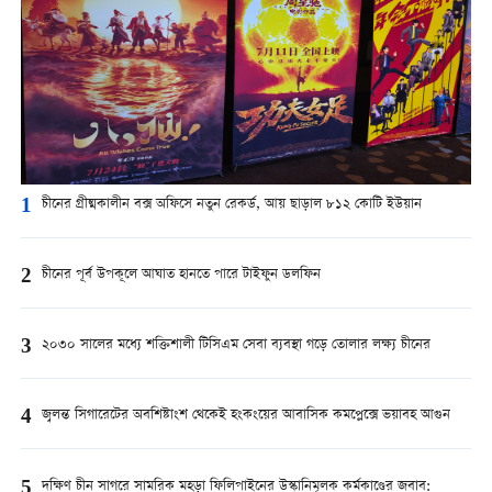
1
চীনের গ্রীষ্মকালীন বক্স অফিসে নতুন রেকর্ড, আয় ছাড়াল ৮১২ কোটি ইউয়ান
2
চীনের পূর্ব উপকূলে আঘাত হানতে পারে টাইফুন ডলফিন
3
২০৩০ সালের মধ্যে শক্তিশালী টিসিএম সেবা ব্যবস্থা গড়ে তোলার লক্ষ্য চীনের
4
জ্বলন্ত সিগারেটের অবশিষ্টাংশ থেকেই হংকংয়ের আবাসিক কমপ্লেক্সে ভয়াবহ আগুন
5
দক্ষিণ চীন সাগরে সামরিক মহড়া ফিলিপাইনের উস্কানিমূলক কর্মকাণ্ডের জবাব: