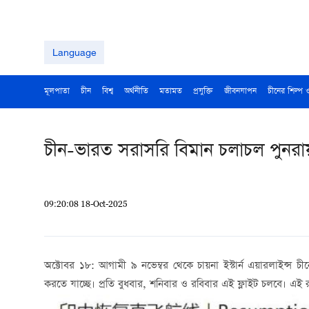
Language
মূলপাতা
চীন
বিশ্ব
অর্থনীতি
মতামত
প্রযুক্তি
জীবনযাপন
চীনের শিল্প 
চীন-ভারত সরাসরি বিমান চলাচল পুনরায়
09:20:08 18-Oct-2025
অক্টোবর ১৮: আগামী ৯ নভেম্বর থেকে চায়না ইস্টার্ন এয়ারলাইন্স চ
করতে যাচ্ছে। প্রতি বুধবার, শনিবার ও রবিবার এই ফ্লাইট চলবে। এই রু