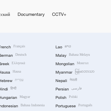
сский
Documentary
CCTV+
French
Français
Lao
ລາວ
German
Deutsch
Malay
Bahasa Melayu
Greek
Ελληνικά
Mongolian
Монгол
Hausa
Hausa
Myanmar
မြန်မာဘာသာ
Hebrew
עברית
Nepali
नेपाली
Hindi
हिन्दी
Persian
فارسی
Hungarian
Magyar
Polish
Polski
Indonesian
Bahasa Indonesia
Portuguese
Português