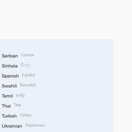
Serbian
Српски
Sinhala
සිංහල
Spanish
Español
Swahili
Kiswahili
Tamil
தமிழ்
Thai
ไทย
Turkish
Türkçe
Ukrainian
Українська