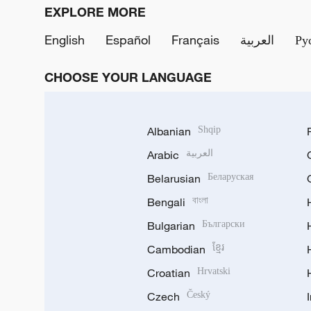
EXPLORE MORE
English
Español
Français
العربية
Ру
CHOOSE YOUR LANGUAGE
Albanian
Shqip
Arabic
العربية
Belarusian
Беларуская
Bengali
বাংলা
Bulgarian
Български
Cambodian
ខ្មែរ
Croatian
Hrvatski
Czech
Český