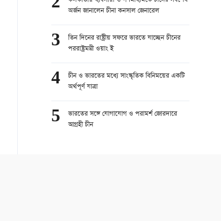
2
কলকাতায় ব্যবসায়ী ও গণমাধ্যমকে চীনের সর্বশেষ
অর্জন জানালেন চীনা কনসাল জেনারেল
3
তিন দিনের রাষ্ট্রীয় সফরে ভারতে যাচ্ছেন চীনের
পররাষ্ট্রমন্ত্রী ওয়াং ই
4
চীন ও ভারতের মধ্যে সাংস্কৃতিক বিনিময়ের একটি
অর্থপূর্ণ যাত্রা
5
ভারতের সঙ্গে যোগাযোগ ও পরামর্শ জোরদারে
আগ্রহী চীন