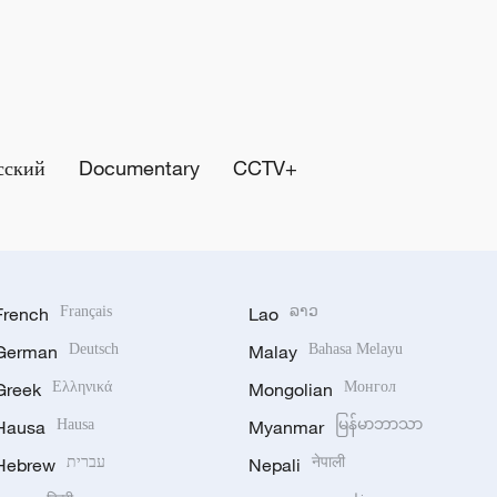
сский
Documentary
CCTV+
French
Français
Lao
ລາວ
German
Deutsch
Malay
Bahasa Melayu
Greek
Ελληνικά
Mongolian
Монгол
Hausa
Hausa
Myanmar
မြန်မာဘာသာ
Hebrew
עברית
Nepali
नेपाली