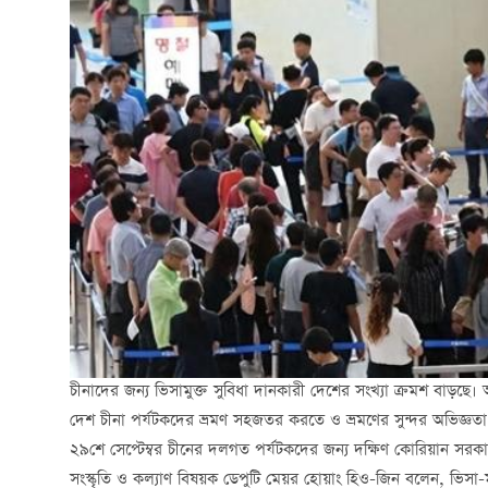
চীনাদের জন্য ভিসামুক্ত সুবিধা দানকারী দেশের সংখ্যা ক্রমশ বাড়ছে। 
দেশ চীনা পর্যটকদের ভ্রমণ সহজতর করতে ও ভ্রমণের সুন্দর অভিজ্ঞতা বৃদ্
২৯শে সেপ্টেম্বর চীনের দলগত পর্যটকদের জন্য দক্ষিণ কোরিয়ান সরকারে
সংস্কৃতি ও কল্যাণ বিষয়ক ডেপুটি মেয়র হোয়াং হিও-জিন বলেন, ভিসা-