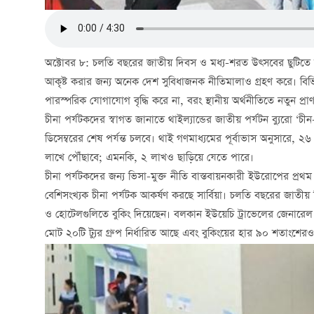
অক্টোবর ৮: চলতি বছরের জাতীয় দিবস ও মধ্য-শরত উত্সবের ছুটিতে বিভি
আকৃষ্ট করার জন্য অনেক দেশ সুবিধাজনক নীতিমালাও গ্রহণ করে। বিভি
পারস্পরিক যোগাযোগ বৃদ্ধি করে না, বরং স্থানীয় অর্থনীতিতে নতুন প্রা
চীনা পর্যটকদের স্বাগত জানাতে থাইল্যান্ডের জাতীয় পর্যটন ব্যুরো ‘চীন-থা
ডিসেম্বরের শেষ পর্যন্ত চলবে। থাই গণমাধ্যমের পূর্বাভাস অনুসারে, ২৬ স
লাখে পৌঁছাবে; এমনকি, ২ লাখও ছাড়িয়ে যেতে পারে।
চীনা পর্যটকদের জন্য ভিসা-মুক্ত নীতি বাস্তবায়নকারী ইউরোপের প্
বেশিসংখ্যক চীনা পর্যটক আকর্ষণ করছে সার্বিয়া। চলতি বছরের জাতীয় দিব
ও হোটেলগুলিতে বুকিং দিয়েছেন। বলকান ইউয়েচি ট্রাভেলের জেনারেল ম
মোট ২০টি ট্যুর গ্রুপ নির্ধারিত আছে এবং বুকিংয়ের হার ৯০ শতাংশেরও