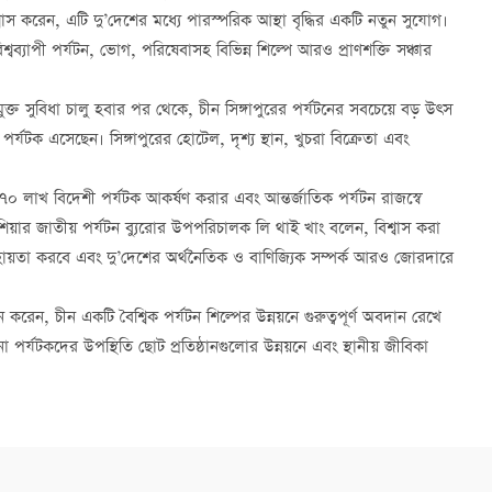
্বাস করেন, এটি দু’দেশের মধ্যে পারস্পরিক আস্থা বৃদ্ধির একটি নতুন সুযোগ।
্বব্যাপী পর্যটন, ভোগ, পরিষেবাসহ বিভিন্ন শিল্পে আরও প্রাণশক্তি সঞ্চার
ক্ত সুবিধা চালু হবার পর থেকে, চীন সিঙ্গাপুরের পর্যটনের সবচেয়ে বড় উত্স
র্যটক এসেছেন। সিঙ্গাপুরের হোটেল, দৃশ্য স্থান, খুচরা বিক্রেতা এবং
০ লাখ বিদেশী পর্যটক আকর্ষণ করার এবং আন্তর্জাতিক পর্যটন রাজস্বে
িয়ার জাতীয় পর্যটন ব্যুরোর উপপরিচালক লি থাই খাং বলেন, বিশ্বাস করা
নে সহায়তা করবে এবং দু’দেশের অর্থনৈতিক ও বাণিজ্যিক সম্পর্ক আরও জোরদারে
রেন, চীন একটি বৈশ্বিক পর্যটন শিল্পের উন্নয়নে গুরুত্বপূর্ণ অবদান রেখে
 পর্যটকদের উপস্থিতি ছোট প্রতিষ্ঠানগুলোর উন্নয়নে এবং স্থানীয় জীবিকা