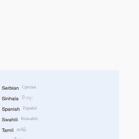
Serbian
Српски
Sinhala
සිංහල
Spanish
Español
Swahili
Kiswahili
Tamil
தமிழ்