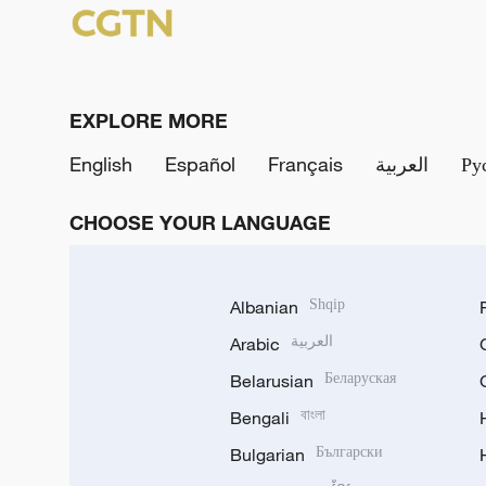
EXPLORE MORE
English
Español
Français
العربية
Ру
CHOOSE YOUR LANGUAGE
Albanian
Shqip
Arabic
العربية
Belarusian
Беларуская
Bengali
বাংলা
Bulgarian
Български