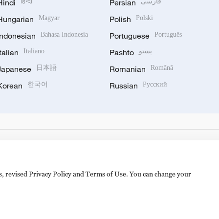
Hindi
हिन्दी
Persian
فارسی
Hungarian
Magyar
Polish
Polski
Indonesian
Bahasa Indonesia
Portuguese
Português
Italian
Italiano
Pashto
پښتو
Japanese
日本語
Romanian
Română
Korean
한국어
Russian
Русский
es, revised Privacy Policy and Terms of Use. You can change your
备 11010502050052号
Disinformation report hotline: 010-8506146