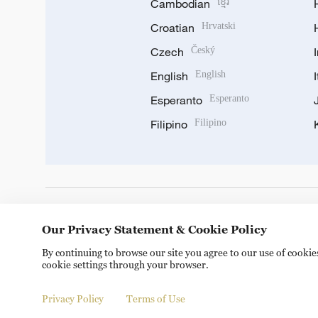
Cambodian
ខ្មែរ
Croatian
Hrvatski
Czech
Český
English
English
Esperanto
Esperanto
Filipino
Filipino
DOWNLOAD OUR APP
Our Privacy Statement & Cookie Policy
By continuing to browse our site you agree to our use of cooki
cookie settings through your browser.
Privacy Policy
Terms of Use
Copyright © 2024 CGTN.
京ICP备20000184号
京公网安