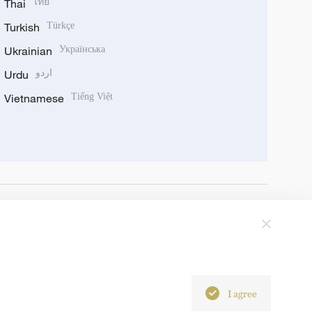
Thai
ไทย
Turkish
Türkçe
Ukrainian
Українська
Urdu
اردو
Vietnamese
Tiếng Việt
I agree
6