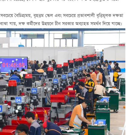
চেয়ে বৈচিত্র্যময়, বৃহত্তম স্কেল এবং সবচেয়ে প্রভাবশালী বৃত্তিমূলক দক্ষতা
োঝা যায়, দক্ষ কর্মীদের উন্নয়নে চীন সরকার অব্যাহত সমর্থন দিয়ে যাচ্ছে।