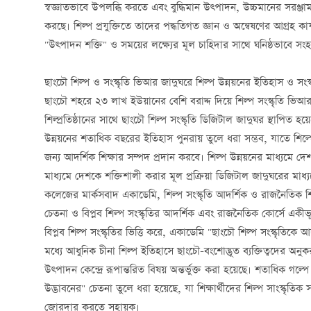
স্বজ্ঞাতভাবে উপলব্ধি করতে এবং বুদ্ধিমান উত্পাদন, উচ্চমানের সরঞ্জাম ও
করছে। শিল্প প্রযুক্তিতে তাদের পদ্ধতিগত জ্ঞান ও অন্বেষণের আগ্রহ কার্
"উত্পাদন শক্তি" ও সময়ের লক্ষ্যের মূল চাহিদার সাথে ঘনিষ্ঠভাবে স
ছাংচৌ শিল্প ও সংস্কৃতি ভিআর জাদুঘরে শিল্প উন্নয়নের ইতিহাস ও সংস্কৃ
ছাংচৌ শহরে ২৩ লাখ ইউয়ানের বেশি বরাদ্দ দিয়ে শিল্প সংস্কৃতি ভিআর এক
শিল্প্রতিষ্ঠানের সাথে ছাংচৌ শিল্প সংস্কৃতি ডিজিটাল জাদুঘর স্থাপিত
উন্নয়নের শতাধিক বছরের ইতিহাস পুনরায় তুলে ধরা সম্ভব, যাতে শিল্পের
জন্য আদর্শিক শিক্ষার সম্পদ প্রদান করবে। শিল্প উন্নয়নের মাধ্যমে দেশ
মাধ্যমে দেশকে শক্তিশালী করার মূল প্রক্রিয়া ডিজিটাল জাদুঘরের মাধ
কলেজের মার্কসবাদ একাডেমি, শিল্প সংস্কৃতি আদর্শিক ও রাজনৈতিক শ
চেতনা ও বিপ্লব শিল্প সংস্কৃতির আদর্শিক এবং রাজনৈতিক কোর্সে একীভূত
বিপ্লব শিল্প সংস্কৃতির ভিত্তি করে, একাডেমি "ছাংচৌ শিল্প সংস্কৃতিক
মধ্যে আধুনিক চীনা শিল্প ইতিহাসে ছাংচৌ-বংশোদ্ভূত ব্যক্তিত্বদের অনুক
উত্পাদন কেন্দ্রে রূপান্তরিত বিষয় অন্তর্ভুক্ত করা হয়েছে। শতাধিক গল্পে
উদ্ভাবনের" চেতনা তুলে ধরা হয়েছে, যা শিক্ষার্থীদের শিল্প সাংস্কৃতিক
জোরদার করতে সহায়ক।