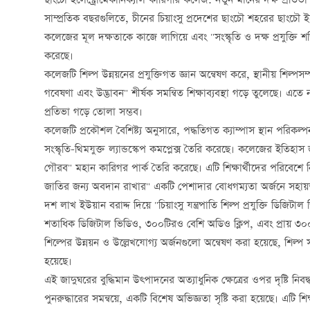
ছাংচৌ ইলেক্ট্রোমেকানিক্যাল কারিগরি কলেজ: নতুন মানের দক্ষ প্রতিভা প্র
সাম্প্রতিক বছরগুলিতে, চীনের চিয়াংসু প্রদেশের ছাংচৌ শহরের ছাংচৌ ই
কলেজের মূল দক্ষতাকে কাজে লাগিয়ে এবং "সংস্কৃতি ও দক্ষ প্রযুক্তি শক
করেছে।
কলেজটি শিল্প উন্নয়নের প্রযুক্তিগত জ্ঞান অন্বেষণ করে, স্থানীয় শিল্প
গবেষণা এবং উদ্ভাবন" শীর্ষক সমন্বিত শিক্ষাব্যবস্থা গড়ে তুলেছে। এতে
প্রতিভা গড়ে তোলা সম্ভব।
কলেজটি প্রকৌশল বৈশিষ্ট্য অনুসারে, পদ্ধতিগত ক্যাম্পাস স্থান পরিক
সংস্কৃতি-থিমযুক্ত ল্যান্ডস্কেপ কমপ্লেক্স তৈরি করেছে। কলেজের ইতিহাস
গৌরব" মহান কারিগর পার্ক তৈরি করেছে। এটি শিক্ষার্থীদের পরিবেশে নিম
জাতির জন্য অবদান রাখার" একটি পেশাদার বোধগম্যতা অর্জনে সহায়
দশ লাখ ইউয়ান বরাদ্দ দিয়ে "চিয়াংসু যন্ত্রপাতি শিল্প প্রযুক্তি ডিজি
শতাধিক ডিজিটাল ভিডিও, ৩০০টিরও বেশি অডিও ক্লিপ, এবং প্রায় ৩০০ পৃ
শিল্পের উন্নয়ন ও উল্লেখযোগ্য অর্জনগুলো অন্বেষণ করা হয়েছে, শিল্প স
হয়েছে।
এই জাদুঘরের বুদ্ধিমান উত্পাদনের অত্যাধুনিক ক্ষেত্রের ওপর দৃষ্টি 
পুনরুদ্ধারের সমন্বয়ে, একটি বিশেষ অভিজ্ঞতা সৃষ্টি করা হয়েছে। এটি শিক্ষ