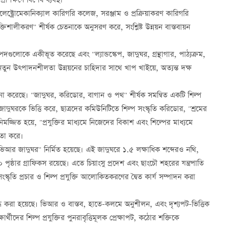
শিক্ষণে বিশেষ ব্যবস্থা
লেক্ট্রোমেকানিক্যাল কারিগরি কলেজ, সরঞ্জাম ও প্রক্রিয়াকরণ কারিগরি
্তিশালীকরণ" শীর্ষক চেতনাকে অনুসরণ করে, সংশ্লিষ্ট উন্নয়ন বাস্তবায়ন
সম্পদগুলোকে একীভূত করেছে এবং "ল্যান্ডস্কেপ, জাদুঘর, গ্রন্থাগার, পাঠ্যক্রম,
 নতুন উত্পাদনশীলতা উন্নয়নের চাহিদার সাথে খাপ খাইয়ে, অত্যন্ত দক্ষ
ল্পনা করেছে। "জাদুঘর, করিডোর, বাগান ও পথ" শীর্ষক সমন্বিত একটি শিল্প
 জাদুঘরকে ভিত্তি করে, ছাত্রদের কমিউনিটিতে শিল্প সংস্কৃতি করিডোর, "শ্রমের
জ্জিত হয়ে, "প্রযুক্তির মাধ্যমে নিজেদের বিকাশ এবং শিল্পের মাধ্যমে
তা করে।
টাল ভিআর জাদুঘর" নির্মিত হয়েছে। এই জাদুঘরে ১.৫ লক্ষাধিক শব্দেরও নথি,
ষ্ঠার গ্রাফিকস রয়েছে। এতে চিয়াংসু প্রদেশ এবং ছাংচৌ শহরের যন্ত্রপাতি
ংস্কৃতি প্রচার ও শিল্প প্রযুক্তি আলোকিতকরণের দ্বৈত কার্য সম্পাদন করা
নিবদ্ধ করা হয়েছে। ভিআর ও বাস্তব, হাতে-কলমে অনুশীলন, এবং দৃশ্যপট-ভিত্তিক
ার্থীদের শিল্প প্রযুক্তির পুনরাবৃত্তিমূলক প্রেক্ষাপট, কঠোর শক্তিকে