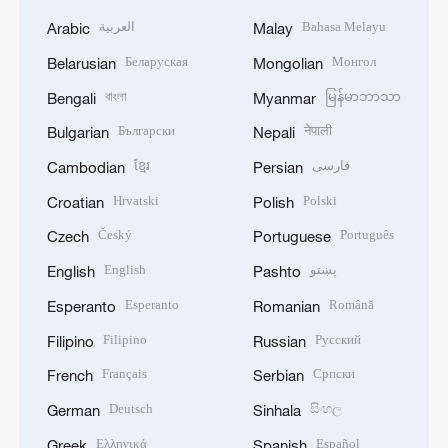
العربية
Bahasa Melayu
Arabic
Malay
Беларуская
Монгол
Belarusian
Mongolian
বাংলা
မြန်မာဘာသာ
Bengali
Myanmar
Български
नेपाली
Bulgarian
Nepali
ខ្មែរ
فارسی
Cambodian
Persian
Hrvatski
Polski
Croatian
Polish
Český
Português
Czech
Portuguese
English
پښتو
English
Pashto
Esperanto
Română
Esperanto
Romanian
Filipino
Русский
Filipino
Russian
Français
Српски
French
Serbian
Deutsch
සිංහල
German
Sinhala
Ελληνικά
Español
Greek
Spanish