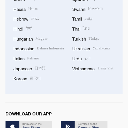
Hausa
Kiswahili
Hausa
Swahili
עברית
தமிழ்
Hebrew
Tamil
हिन्दी
ไทย
Hindi
Thai
Magyar
Türkçe
Hungarian
Turkish
Bahasa Indonesia
Українська
Indonesian
Ukrainian
Italiano
اردو
Italian
Urdu
日本語
Tiếng Việt
Japanese
Vietnamese
한국어
Korean
DOWNLOAD OUR APP