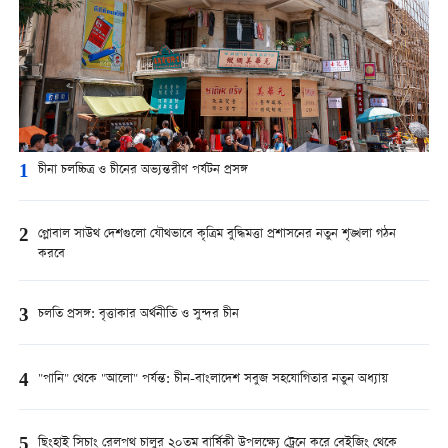
1
চীনা চলচ্চিত্র ও চীনের অভ্যন্তরীণ পর্যটন প্রসঙ্গ
2
গ্লোবাল সাউথ দেশগুলো যৌথভাবে কৃত্রিম বুদ্ধিমত্তা প্রশাসনের নতুন শৃঙ্খলা গঠন
করবে
3
চলতি প্রসঙ্গ: বৃত্তাকার অর্থনীতি ও সুন্দর চীন
4
"পানি" থেকে "আলো" পর্যন্ত: চীন-বাংলাদেশ সবুজ সহযোগিতার নতুন অধ্যায়
5
ছিংহাই সিচাং রেলপথ চালুর ২০তম বার্ষিকী উপলক্ষ্যে ট্রেনে করে বেইজিং থেকে