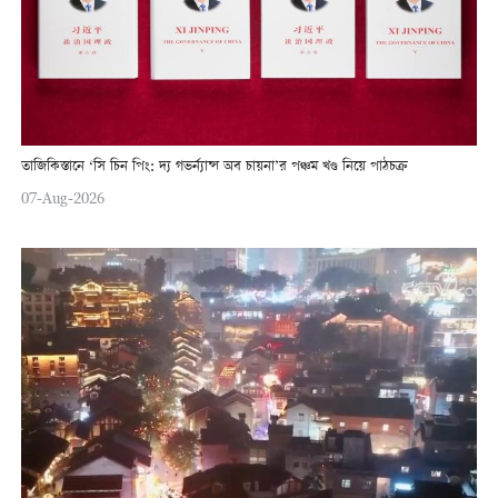
তাজিকিস্তানে ‘সি চিন পিং: দ্য গভর্ন্যান্স অব চায়না’র পঞ্চম খণ্ড নিয়ে পাঠচক্র
07-Aug-2026