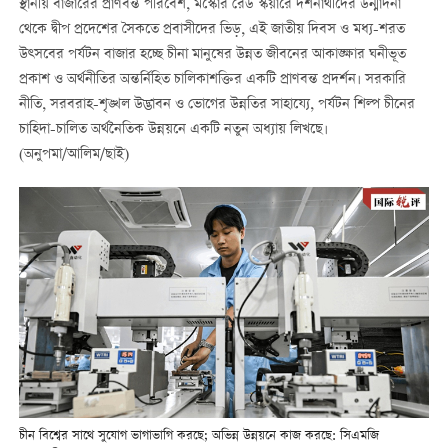
স্থানীয় বাজারের প্রাণবন্ত পরিবেশ, মস্কোর রেড স্কয়ারে দর্শনার্থীদের উন্মাদনা
থেকে দ্বীপ প্রদেশের সৈকতে প্রবাসীদের ভিড়, এই জাতীয় দিবস ও মধ্য-শরত
উত্সবের পর্যটন বাজার হচ্ছে চীনা মানুষের উন্নত জীবনের আকাঙ্ক্ষার ঘনীভূত
প্রকাশ ও অর্থনীতির অন্তর্নিহিত চালিকাশক্তির একটি প্রাণবন্ত প্রদর্শন। সরকারি
নীতি, সরবরাহ-শৃঙ্খল উদ্ভাবন ও ভোগের উন্নতির সাহায্যে, পর্যটন শিল্প চীনের
চাহিদা-চালিত অর্থনৈতিক উন্নয়নে একটি নতুন অধ্যায় লিখছে।
(অনুপমা/আলিম/ছাই)
চীন বিশ্বের সাথে সুযোগ ভাগাভাগি করছে; অভিন্ন উন্নয়নে কাজ করছে: সিএমজি