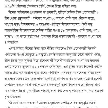
কিছু গুরুত্বপূর্ণ জায়গায় পার্কিং স্পেস সম্প্রসারণ করা, এবং ১৬টি পরিষেবা এলাকা
ও ২৮টি পরিষেবা স্টেশনকে চার্জিং স্টেশন দিয়ে সজ্জিত করা।
চীনের অভিবাসন প্রশাসনের তথ্যানুযায়ী, ছুটিতে দৈনিক চীনে প্রবেশকারী ও
চীন থেকে প্রস্থানকারী পর্যটকের সংখ্যা ২০ লাখের বেশি হবে। বিশেষ করে,
শাংহাই ফুতুং বিমানবন্দর ও কুয়াংচৌ পাইইয়ুন বিমানবন্দরসহ পাঁচটি বড়
আন্তর্জাতিক বিমানবন্দরে দৈনিক যাত্রীর সংখ্যা ১৮ হাজারেরও বেশি হবে, এবং
ম্যাকাও-এর কাছে চুহাই কুংপেই বন্দর দিয়ে যাতায়াতকারী পর্যটকের সংখ্যা হবে
৪ লক্ষাধিক।
একই সময়ে, চীনের ভিসা-মুক্ত নীতির কারণেও চীনে প্রবেশকারী বিদেশী
পর্যটকের সংখ্যা বেড়েছে ও বাড়ছে। চলতি বছরের জানুয়ারি থেকে অগাস্ট পর্যন্ত,
চীনে ভিসা-মুক্ত সুবিধা নিয়ে প্রবেশকারী বিদেশী নাগরিকের সংখ্যা গত বছরের
একই সমেয়র তুলনায় ৫২.১ শতাংশ বেশি ছিল। এই ছুটির সময়ে বিদেশী পর্যটক
আরও উল্লেখযোগ্যভাবে বৃদ্ধি পাবে। পাশাপাশি, পর্যটকরা আসবেনও বিভিন্ন দেশ
ও অঞ্চল থেকে। এর মধ্যে দক্ষিণ কোরিয়া, জাপান ও থাইল্যান্ডের মতো প্রতিবেশী
দেশগুলো থেকে আসা পর্যটক একটি গুরুত্বপূর্ণ অংশ। বিশেষ করে, চীনের সাথে
পারস্পরিক ভিসা-মুক্ত নীতির কারণে, রুশ পর্যটকের বুকিংয়ের সংখ্যা ৭৫ শতাংশ
বৃদ্ধি পেয়েছে।
থিয়েনআনমেন পতাকা উত্তোলন অনুষ্ঠানের দেশাত্মবোধক অনুভূতি থেকে