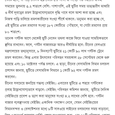
কোটি হবে, যা গড়ে দৈনিক ২৯ কোটি ৫০ লাখ। এ সংখ্যা গত বছরের একই
সময়ের তুলনায় ৩.২ শতাংশ বেশি। পাশাপাশি, এই ছুটির সময় অভ্যন্তরীণ মাঝারি
ও দীর্ঘ দূরত্বের ভ্রমণ উল্লেখযোগ্যভাবে বৃদ্ধি পাবে বলে আশা করা হচ্ছে এবং
নিজস্ব গাড়ি চালিয়ে ভ্রমণকারীদের সংখ্যা শীর্ষে থাকবে। অনুমান করা হচ্ছে যে,
এই ছুটিতে এমন ভ্রমণের সংখ্যা ১৮৭ কোটিতে পৌঁছাবে, যা গোটা ভ্রমণের প্রায়
৮০ শতাংশ।
অনেক পর্যটক আগে থেকেই ছুটি নেবেন অথবা কাজে ফিরে যাওয়া সাময়িকভাবে
স্থগিত রাখবেন। ফলে, পর্যটন বাজারচক্র আরও দীর্ঘায়িত হবে। চীনের রেলওয়ে
মন্ত্রণালয়ের তথ্যানুসারে, ৮ দিনব্যাপী ছুটিতে ২১ কোটি ৯০ লাখ পর্যটক ট্রেনে
ভ্রমণ করবেন। কিন্তু এবার উত্সবের পরিবহন সময়কাল ২৮ সেপ্টেম্বর থেকে শুরু
হয়েছে এবং ১০ অক্টোবর পর্যন্ত চলবে। এ ছাড়া, চীনের বেসামরিক বিমান চলাচল
প্রশাসন জানায়, ছুটিতে বেসামরিক বিমানে ১ কোটি ৯২ লাখ পর্যটক ভ্রমণ
করবেন।
চীনের সবচেয়ে জনপ্রিয় গন্তব্য বেইজিং। এবারের ছুটিতে এ শহরে পর্যটকের
প্রবাহ উল্লেখযোগ্যভাবে বাড়বে। বেইজিং পরিবহন কমিশন জানায়, ছুটিতে দৈনিক
বেইজিংয়ে প্রবেশ ও ত্যাগ করা মানুষের সংখ্যা ৪.২ লাখের বেশি হবে। পর্যটন
বাজার ব্যবস্থাপনায় বেইজিং একাধিক পদক্ষেপ নেবে, যেমন বেইজিংয়ের
বিমানবন্দর ও রেলস্টেশনর মধ্যে ৮টি সাবওয়ে লাইনের চলাচলের সময় বাড়ানো,