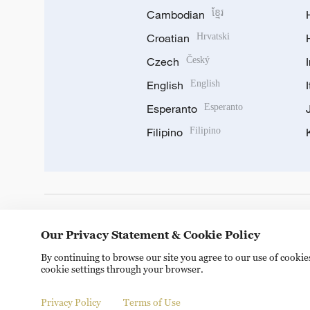
Cambodian
ខ្មែរ
Croatian
Hrvatski
Czech
Český
English
English
Esperanto
Esperanto
Filipino
Filipino
DOWNLOAD OUR APP
Our Privacy Statement & Cookie Policy
By continuing to browse our site you agree to our use of cooki
cookie settings through your browser.
Privacy Policy
Terms of Use
Copyright © 2024 CGTN.
京ICP备20000184号
京公网安