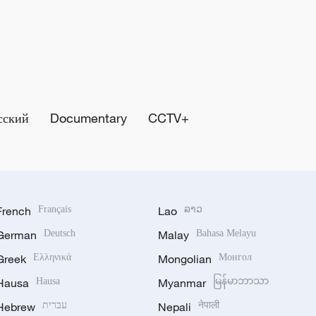
сский
Documentary
CCTV+
French
Français
Lao
ລາວ
German
Deutsch
Malay
Bahasa Melayu
Greek
Ελληνικά
Mongolian
Монгол
Hausa
Hausa
Myanmar
မြန်မာဘာသာ
Hebrew
עברית
Nepali
नेपाली