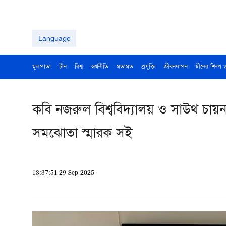
Language
মূলপাতা
চীন
বিশ্ব
অর্থনীতি
মতামত
প্রযুক্তি
জীবনযাপন
চীনের শিল্প 
কবি নজরুল বিশ্ববিদ্যালয় ও সাউথ চায
সমঝোতা স্মারক সই
13:37:51 29-Sep-2025