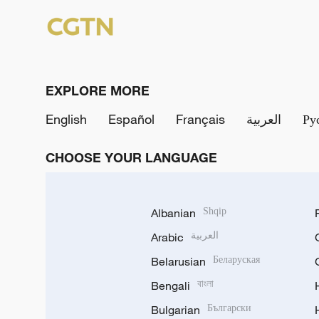
EXPLORE MORE
English
Español
Français
العربية
Ру
CHOOSE YOUR LANGUAGE
Albanian
Shqip
Arabic
العربية
Belarusian
Беларуская
Bengali
বাংলা
Bulgarian
Български