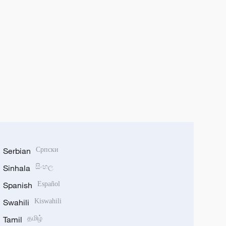
Serbian
Српски
Sinhala
සිංහල
Spanish
Español
Swahili
Kiswahili
Tamil
தமிழ்