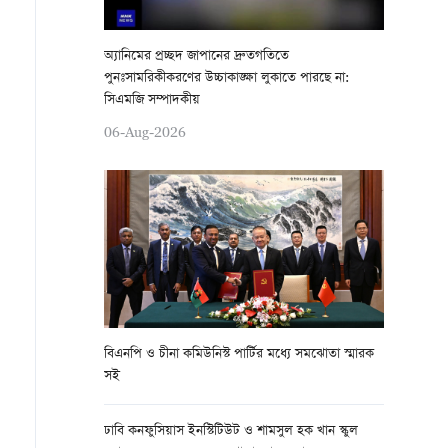
অ্যানিমের প্রচ্ছদ জাপানের দ্রুতগতিতে
পুনঃসামরিকীকরণের উচ্চাকাঙ্ক্ষা লুকাতে পারছে না:
সিএমজি সম্পাদকীয়
06-Aug-2026
বিএনপি ও চীনা কমিউনিস্ট পার্টির মধ্যে সমঝোতা স্মারক
সই
ঢাবি কনফুসিয়াস ইনস্টিটিউট ও শামসুল হক খান স্কুল