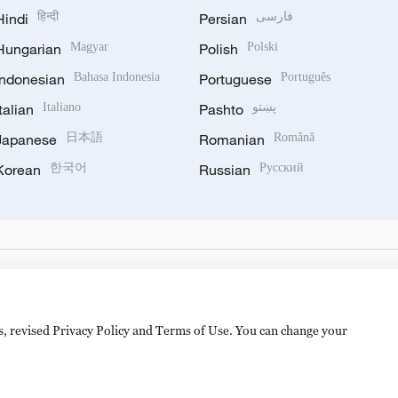
Hindi
हिन्दी
Persian
فارسی
Hungarian
Magyar
Polish
Polski
Indonesian
Bahasa Indonesia
Portuguese
Português
Italian
Italiano
Pashto
پښتو
Japanese
日本語
Romanian
Română
Korean
한국어
Russian
Русский
es, revised Privacy Policy and Terms of Use. You can change your
备 11010502050052号
Disinformation report hotline: 010-8506146