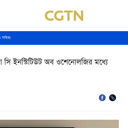
ও সাহিত্য
়না সি ইনস্টিটিউট অব ওশেনোলজির মধ্যে