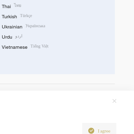
Thai
ไทย
Turkish
Türkçe
Ukrainian
Українська
Urdu
اردو
Vietnamese
Tiếng Việt
I agree
6