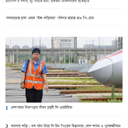
এনপিসি’র সদস্য স্যু সিয়াও ছান: একজন চিকিত্সকের প্রতিকৃতি
‘সমস্যাগ্রস্ত গ্রাম’ থেকে ‘উষ্ণ বাড়িঘরে’ পরিণত হয়েছে হাও পিং গ্রাম
1
রেলপথের নিরাপত্তার নীরব প্রহরী লি ওয়েইচিয়া
2
ধারণার শক্তি : দল গঠন নিয়ে সি চিন পিংয়ের চিন্তাধারা: দেশ শাসন ও পুনরুজ্জীবনে