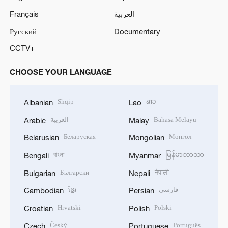
Français
العربية
Русский
Documentary
CCTV+
CHOOSE YOUR LANGUAGE
Shqip
ລາວ
Albanian
Lao
العربية
Bahasa Melayu
Arabic
Malay
Беларуская
Монгол
Belarusian
Mongolian
বাংলা
မြန်မာဘာသာ
Bengali
Myanmar
Български
नेपाली
Bulgarian
Nepali
ខ្មែរ
فارسی
Cambodian
Persian
Hrvatski
Polski
Croatian
Polish
Český
Português
Czech
Portuguese