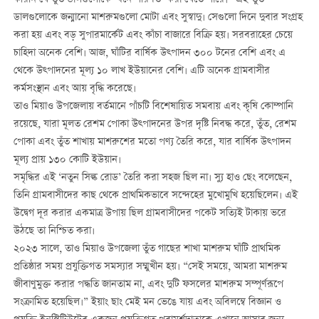
করিনি যে তুঁত ডালগুলোকে ‘ধনে পরিণত’ করা যেতে পারে।” এই তুঁত
ডালগুলোকে জন্মানো মাশরুমগুলো মোটা এবং সুস্বাদু। সেগুলো দিনে দুবার সংগ্রহ
করা হয় এবং বড় সুপারমার্কেট এবং কাঁচা বাজারে বিক্রি হয়। সরবরাহের চেয়ে
চাহিদা অনেক বেশি। আজ, ঘাঁটির বার্ষিক উত্পাদন ৩০০ টনের বেশি এবং এ
থেকে উত্পাদনের মূল্য ১০ লাখ ইউয়ানের বেশি। এটি অনেক গ্রামবাসীর
কর্মসংস্থান এবং আয় বৃদ্ধি করেছে।
তাও মিয়াও উপজেলায় বর্তমানে পাঁচটি বিশেষায়িত সমবায় এবং কৃষি কোম্পানি
রয়েছে, যারা মূলত রেশম পোকা উত্পাদনের উপর দৃষ্টি নিবদ্ধ করে, তুঁত, রেশম
পোকা এবং তুঁত শাখায় মাশরুশের মতো পণ্য তৈরি করে, যার বার্ষিক উত্পাদন
মূল্য প্রায় ১৩০ কোটি ইউয়ান।
সমৃদ্ধির এই ‘নতুন সিল্ক রোড’ তৈরি করা সহজ ছিল না। স্যু হাও ছেং বলেছেন,
তিনি গ্রামবাসীদের কাছ থেকে প্রাথমিকভাবে সন্দেহের মুখোমুখি হয়েছিলেন। এই
উদ্বেগ দূর করার একমাত্র উপায় ছিল গ্রামবাসীদের পকেট সত্যিই টাকায় ভরে
উঠছে তা নিশ্চিত করা।
২০২৩ সালে, তাও মিয়াও উপজেলা তুঁত গাছের শাখা মাশরুম ঘাঁটি প্রাথমিক
প্রতিষ্ঠার সময় প্রযুক্তিগত সমস্যার সম্মুখীন হয়। “সেই সময়ে, আমরা মাশরুম
জীবাণুমুক্ত করার পদ্ধতি জানতাম না, এবং দুটি ফসলের মাশরুম সম্পূর্ণরূপে
সংক্রামিত হয়েছিল।” ইয়াং ছাং মেই মন ভেঙে যায় এবং অবিলম্বে বিজ্ঞান ও