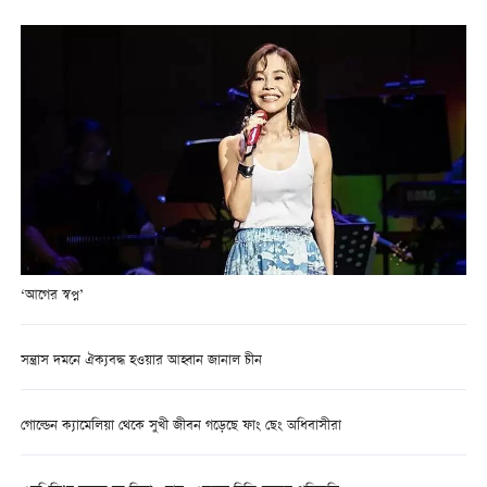
‘আগের স্বপ্ন’
সন্ত্রাস দমনে ঐক্যবদ্ধ হওয়ার আহ্বান জানাল চীন
গোল্ডেন ক্যামেলিয়া থেকে সুখী জীবন গড়েছে ফাং ছেং অধিবাসীরা