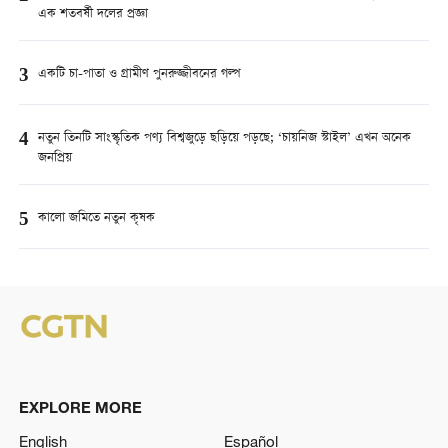
এক শতবর্ষী দলের প্রজ্ঞা
3
একটি চা-পাতা ও গ্রামীণ পুনরুজ্জীবনের গল্প
4
নতুন তিনটি সাংস্কৃতিক পণ্য বিশ্বজুড়ে ছড়িয়ে পড়ছে; ‘চায়নিজ স্টাইল’ এখন অনেক
জনপ্রিয়
5
কালো জমিতে নতুন কৃষক
EXPLORE MORE
English
Español