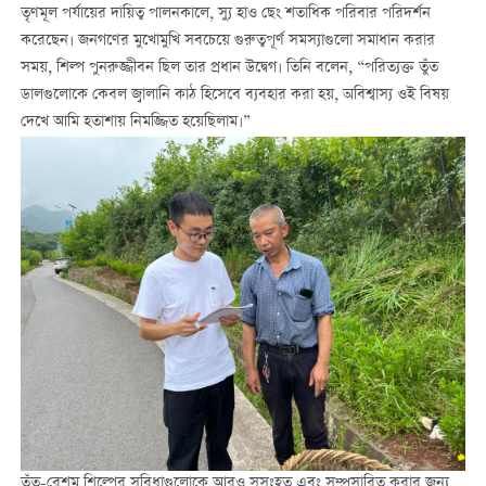
তৃণমূল পর্যায়ের দায়িত্ব পালনকালে, স্যু হাও ছেং শতাধিক পরিবার পরিদর্শন
করেছেন। জনগণের মুখোমুখি সবচেয়ে গুরুত্বপূর্ণ সমস্যাগুলো সমাধান করার
সময়, শিল্প পুনরুজ্জীবন ছিল তার প্রধান উদ্বেগ। তিনি বলেন, “পরিত্যক্ত তুঁত
ডালগুলোকে কেবল জ্বালানি কাঠ হিসেবে ব্যবহার করা হয়, অবিশ্বাস্য ওই বিষয়
দেখে আমি হতাশায় নিমজ্জিত হয়েছিলাম।”
তুঁত-রেশম শিল্পের সুবিধাগুলোকে আরও সুসংহত এবং সম্প্রসারিত করার জন্য