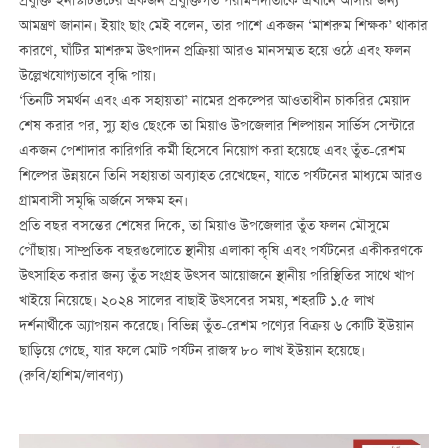
প্রযুক্তি ইনস্টিটিউটের একজন প্রযুক্তিগত পরামর্শদাতাকে এখানে আসার জন্য
আমন্ত্রণ জানান। ইয়াং ছাং মেই বলেন, তার পাশে একজন ‘মাশরুম শিক্ষক’ থাকার
কারণে, ঘাঁটির মাশরুম উত্পাদন প্রক্রিয়া আরও মানসম্মত হয়ে ওঠে এবং ফলন
উল্লেখযোগ্যভাবে বৃদ্ধি পায়।
‘তিনটি সমর্থন এবং এক সহায়তা’ নামের প্রকল্পের আওতাধীন চাকরির মেয়াদ
শেষ করার পর, স্যু হাও ছেংকে তা মিয়াও উপজেলার শিল্পায়ন সার্ভিস সেন্টারে
একজন পেশাদার কারিগরি কর্মী হিসেবে নিয়োগ করা হয়েছে এবং তুঁত-রেশম
শিল্পের উন্নয়নে তিনি সহায়তা অব্যাহত রেখেছেন, যাতে পর্যটনের মাধ্যমে আরও
গ্রামবাসী সমৃদ্ধি অর্জনে সক্ষম হন।
প্রতি বছর বসন্তের শেষের দিকে, তা মিয়াও উপজেলার তুঁত ফলন মৌসুমে
পৌঁছায়। সাম্প্রতিক বছরগুলোতে স্থানীয় এলাকা কৃষি এবং পর্যটনের একীকরণকে
উত্সাহিত করার জন্য তুঁত সংগ্রহ উত্সব আয়োজনে স্থানীয় পরিস্থিতির সাথে খাপ
খাইয়ে নিয়েছে। ২০২৪ সালের বাছাই উত্সবের সময়, শহরটি ১.৫ লাখ
দর্শনার্থীকে অ্যাপয়ন করেছে। বিভিন্ন তুঁত-রেশম পণ্যের বিক্রয় ৬ কোটি ইউয়ান
ছাড়িয়ে গেছে, যার ফলে মোট পর্যটন রাজস্ব ৮০ লাখ ইউয়ান হয়েছে।
(রুবি/হাশিম/লাবণ্য)