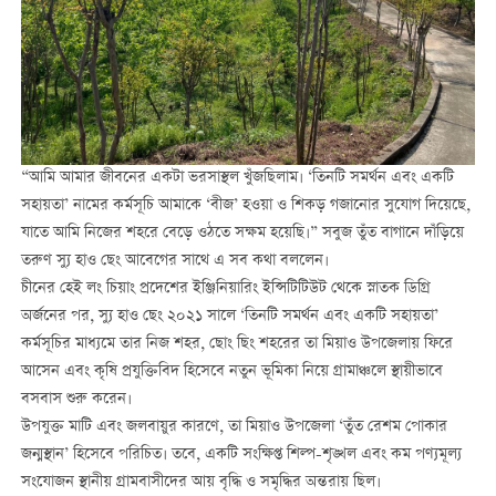
“আমি আমার জীবনের একটা ভরসাস্থল খুঁজছিলাম। ‘তিনটি সমর্থন এবং একটি
সহায়তা’ নামের কর্মসূচি আমাকে ‘বীজ’ হওয়া ও শিকড় গজানোর সুযোগ দিয়েছে,
যাতে আমি নিজের শহরে বেড়ে ওঠতে সক্ষম হয়েছি।” সবুজ তুঁত বাগানে দাঁড়িয়ে
তরুণ স্যু হাও ছেং আবেগের সাথে এ সব কথা বললেন।
চীনের হেই লং চিয়াং প্রদেশের ইঞ্জিনিয়ারিং ইন্সিটিটিউট থেকে স্নাতক ডিগ্রি
অর্জনের পর, স্যু হাও ছেং ২০২১ সালে ‘তিনটি সমর্থন এবং একটি সহায়তা’
কর্মসূচির মাধ্যমে তার নিজ শহর, ছোং ছিং শহরের তা মিয়াও উপজেলায় ফিরে
আসেন এবং কৃষি প্রযুক্তিবিদ হিসেবে নতুন ভূমিকা নিয়ে গ্রামাঞ্চলে স্থায়ীভাবে
বসবাস শুরু করেন।
উপযুক্ত মাটি এবং জলবায়ুর কারণে, তা মিয়াও উপজেলা ‘তুঁত রেশম পোকার
জন্মস্থান’ হিসেবে পরিচিত। তবে, একটি সংক্ষিপ্ত শিল্প-শৃঙ্খল এবং কম পণ্যমূল্য
সংযোজন স্থানীয় গ্রামবাসীদের আয় বৃদ্ধি ও সমৃদ্ধির অন্তরায় ছিল।