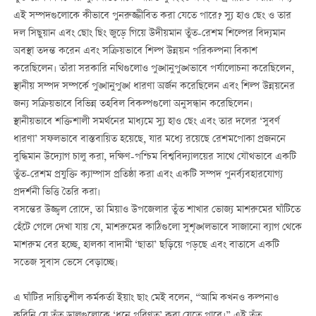
এই সম্পদগুলোকে কীভাবে পুনরুজ্জীবিত করা যেতে পারে? স্যু হাও ছেং ও তার
দল সিছুয়ান এবং ছোং ছিং জুড়ে গিয়ে উদীয়মান তুঁত-রেশম শিল্পের বিদ্যমান
অবস্থা তদন্ত করেন এবং সক্রিয়ভাবে শিল্প উন্নয়ন পরিকল্পনা বিকাশ
করেছিলেন। তাঁরা সরকারি নথিগুলোও পুঙ্খানুপুঙ্খভাবে পর্যালোচনা করেছিলেন,
স্থানীয় সম্পদ সম্পর্কে পুঙ্খানুপুঙ্খ ধারণা অর্জন করেছিলেন এবং শিল্প উন্নয়নের
জন্য সক্রিয়ভাবে বিভিন্ন তহবিল বিকল্পগুলো অনুসন্ধান করেছিলেন।
স্থানীয়ভাবে শক্তিশালী সমর্থনের মাধ্যমে স্যু হাও ছেং এবং তার দলের ‘সুবর্ণ
ধারণা’ সফলভাবে বাস্তবায়িত হয়েছে, যার মধ্যে রয়েছে রেশমপোকা প্রজননে
বুদ্ধিমান উদ্যোগ চালু করা, দক্ষিণ-পশ্চিম বিশ্ববিদ্যালয়ের সাথে যৌথভাবে একটি
তুঁত-রেশম প্রযুক্তি ক্যাম্পাস প্রতিষ্ঠা করা এবং একটি সম্পদ পুনর্ব্যবহারযোগ্য
প্রদর্শনী ভিত্তি তৈরি করা।
বসন্তের উজ্জ্বল রোদে, তা মিয়াও উপজেলার তুঁত শাখার ভোজ্য মাশরুমের ঘাঁটিতে
হেঁটে গেলে দেখা যায় যে, মাশরুমের কাঠিগুলো সুশৃঙ্খলভাবে সাজানো ব্যাগ থেকে
মাশরুম বের হচ্ছে, হালকা বাদামী ‘ছাতা’ ছড়িয়ে পড়ছে এবং বাতাসে একটি
সতেজ সুবাস ভেসে বেড়াচ্ছে।
এ ঘাঁটির দায়িত্বশীল কর্মকর্তা ইয়াং ছাং মেই বলেন, “আমি কখনও কল্পনাও