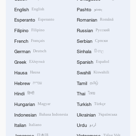
English
پښتو
English
Pashto
Esperanto
Română
Esperanto
Romanian
Filipino
Русский
Filipino
Russian
Français
Српски
French
Serbian
Deutsch
සිංහල
German
Sinhala
Ελληνικά
Español
Greek
Spanish
Hausa
Kiswahili
Hausa
Swahili
עברית
தமிழ்
Hebrew
Tamil
हिन्दी
ไทย
Hindi
Thai
Magyar
Türkçe
Hungarian
Turkish
Bahasa Indonesia
Українська
Indonesian
Ukrainian
Italiano
اردو
Italian
Urdu
日本語
Tiếng Việt
Japanese
Vietnamese