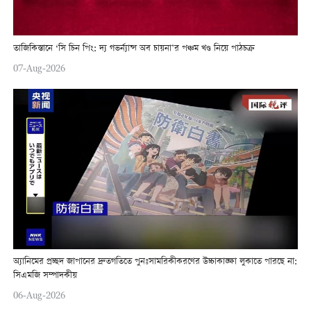
তাজিকিস্তানে ‘সি চিন পিং: দ্য গভর্ন্যান্স অব চায়না’র পঞ্চম খণ্ড নিয়ে পাঠচক্র
07-Aug-2026
অ্যানিমের প্রচ্ছদ জাপানের দ্রুতগতিতে পুনঃসামরিকীকরণের উচ্চাকাঙ্ক্ষা লুকাতে পারছে না:
সিএমজি সম্পাদকীয়
06-Aug-2026